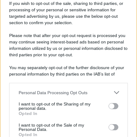
If you wish to opt-out of the sale, sharing to third parties, or
Ricette con noce moascata (1)
processing of your personal or sensitive information for
targeted advertising by us, please use the below opt-out
Ricette con noce moscata (17)
section to confirm your selection.
Ricette con noci (116)
Please note that after your opt-out request is processed you
may continue seeing interest-based ads based on personal
Ricette con noodles (1)
information utilized by us or personal information disclosed to
third parties prior to your opt-out.
Ricette con nosce moscata (1)
You may separately opt-out of the further disclosure of your
Ricette con nutella (249)
personal information by third parties on the IAB’s list of
downstream participants.
O
Personal Data Processing Opt Outs
This information may also be disclosed by us to third parties
on the IAB’s List of Downstream Participants that may further
I want to opt-out of the Sharing of my
disclose it to other third parties.
personal data.
Opted In
Ricette con olio di semi (157)
Please note that this website/app uses one or more Google
services and may gather and store information including but
I want to opt-out of the Sale of my
Ricette con olio exravergine d'oliva (1)
Personal Data.
not limited to your visit or usage behaviour. You may click to
Opted In
grant or deny consent to Google and its third-party tags to