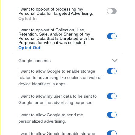
Ricette con olio extravergine (1)
use your data for below specified purposes in below Google
I want to opt-out of processing my
consent section.
Personal Data for Targeted Advertising.
Opted In
Ricette con olio extravergine d'oliva (599)
I want to opt-out of Collection, Use,
Ricette con olio extrvergine d'oliva (1)
Retention, Sale, and/or Sharing of my
Personal Data that Is Unrelated with the
Purposes for which it was collected.
Ricette con olioe xtravergine d'oliva (1)
Opted Out
Ricette con olive (24)
Google consents
I want to allow Google to enable storage
Ricette con olive nere (92)
related to advertising like cookies on web or
device identifiers in apps.
Ricette con olive taggiasche (1)
I want to allow my user data to be sent to
Ricette con olive verdi (12)
Google for online advertising purposes.
Ricette con orata (12)
I want to allow Google to send me
personalized advertising.
Ricette con orate (1)
I want to allow Google to enable storage