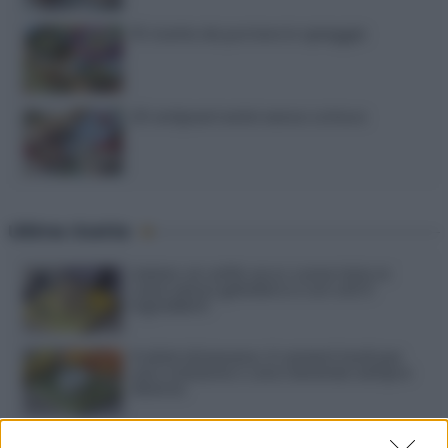
15 ricette da portare in spiaggia
20 antipasti estivi senza cottura
Ultime ricette
Gelato al caffè: ecco come farlo in
casa senza gelatiera e con soli 3
ingredienti
Frullati di banana: 4 varianti facili per
una colazione o una merenda sempre
diversa
Pasta al pomodoro: il grande classico