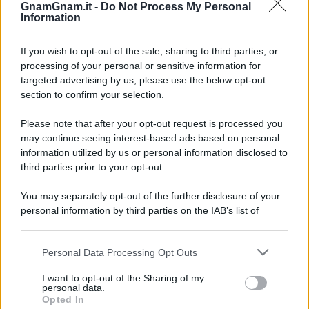
che non delude mai
GnamGnam.it -
Do Not Process My Personal
Information
Sbriciolata senza cottura: il dolce facile
If you wish to opt-out of the sale, sharing to third parties, or
che si prepara senza accendere il forno
processing of your personal or sensitive information for
targeted advertising by us, please use the below opt-out
section to confirm your selection.
Acquasale: il piatto fresco della
tradizione pronto in 10 minuti
Please note that after your opt-out request is processed you
may continue seeing interest-based ads based on personal
information utilized by us or personal information disclosed to
third parties prior to your opt-out.
You may separately opt-out of the further disclosure of your
personal information by third parties on the IAB’s list of
downstream participants.
Personal Data Processing Opt Outs
This information may also be disclosed by us to third parties
on the IAB’s List of Downstream Participants that may further
I want to opt-out of the Sharing of my
disclose it to other third parties.
personal data.
Opted In
Please note that this website/app uses one or more Google