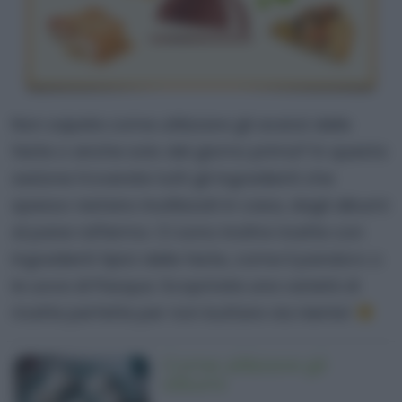
Non sapete come utilizzare gli avanzi delle
feste o anche solo del giorno prima? In questa
sezione troverete tutti gli ingredienti che
spesso restano inutilizzati in casa, dagli albumi
al pane raffermo. Ci sono inoltre ricette con
ingredienti tipici delle feste, come il pandoro o
le uova di Pasqua. Scoprirete una varietà di
ricette perfette per non buttare via niente!
Come utilizzare gli
albumi