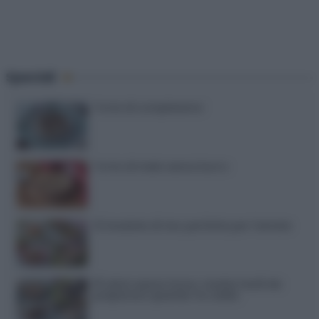
Speciali
Torte di compleanno
Torta di mele senza burro
12 insalate di riso perfette per l’estate
15 dolci senza forno: ricette facili da
preparare quando fa caldo