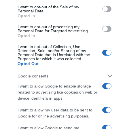
services and may gather and store information including but
I want to opt-out of the Sale of my
Personal Data.
not limited to your visit or usage behaviour. You may click to
Opted In
grant or deny consent to Google and its third-party tags to
use your data for below specified purposes in below Google
I want to opt-out of processing my
consent section.
Personal Data for Targeted Advertising.
Opted In
I want to opt-out of Collection, Use,
Retention, Sale, and/or Sharing of my
Personal Data that Is Unrelated with the
Purposes for which it was collected.
Opted Out
Google consents
I want to allow Google to enable storage
related to advertising like cookies on web or
Le ricette di GnamGnam by Elena Amatucci
device identifiers in apps.
Le immagini e i testi pubblicati in questo sito sono di
I want to allow my user data to be sent to
proprietà dell'autrice Elena Amatucci e sono protetti dalla
Google for online advertising purposes.
legge sul diritto d'autore n. 633/1941 e successive modifiche.
I want to allow Google to send me