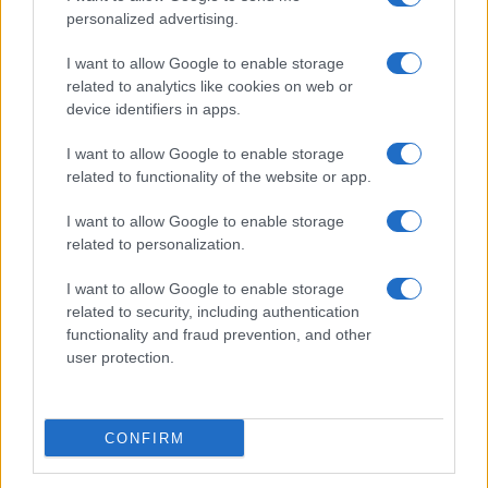
Ricette popolari
personalized advertising.
Pasta frolla
I want to allow Google to enable storage
Pasta sfoglia
related to analytics like cookies on web or
Crema pasticcera
device identifiers in apps.
Besciamella
I want to allow Google to enable storage
Pasta per pizze
related to functionality of the website or app.
Pan di Spagna
I want to allow Google to enable storage
Cheesecake
related to personalization.
I want to allow Google to enable storage
Newsletter
Mi presento
related to security, including authentication
functionality and fraud prevention, and other
Contattami
Privacy Policy
user protection.
CONFIRM
© 2022 gnamgnam.it