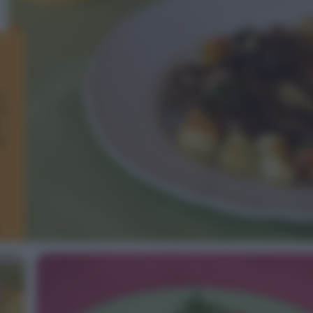
o,
tà
o
i,
re.