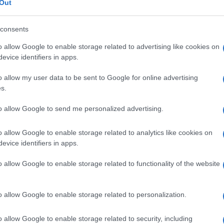
Out
consents
o allow Google to enable storage related to advertising like cookies on
evice identifiers in apps.
Tajine di agnello
o allow my user data to be sent to Google for online advertising
s.
3
2h 15 min
to allow Google to send me personalized advertising.
Difficoltà
Preparazione
Pers
La tajine di agnello è un piatto davvero speciale e m
o allow Google to enable storage related to analytics like cookies on
scenografico: amo portare in tavola il tegame dove h
evice identifiers in apps.
o allow Google to enable storage related to functionality of the website
Vai alla ricetta
o allow Google to enable storage related to personalization.
o allow Google to enable storage related to security, including