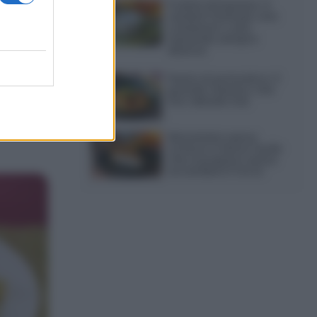
Frullati di banana: 4
varianti facili per una
colazione o una
merenda sempre
diversa
Pasta al pomodoro: il
grande classico che
non delude mai
Sbriciolata senza
cottura: il dolce facile
che si prepara senza
accendere il forno