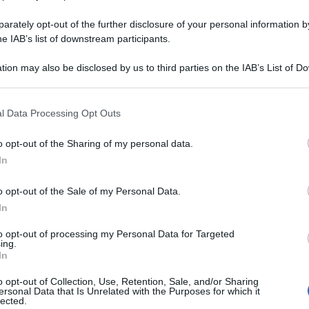
rately opt-out of the further disclosure of your personal information by
he IAB’s list of downstream participants.
tion may also be disclosed by us to third parties on the IAB’s List of 
 that may further disclose it to other third parties.
 that this website/app uses one or more Google services and may gath
l Data Processing Opt Outs
including but not limited to your visit or usage behaviour. You may click 
 to Google and its third-party tags to use your data for below specifi
o opt-out of the Sharing of my personal data.
ogle consent section.
In
o opt-out of the Sale of my Personal Data.
In
to opt-out of processing my Personal Data for Targeted
ing.
In
o opt-out of Collection, Use, Retention, Sale, and/or Sharing
ersonal Data that Is Unrelated with the Purposes for which it
lected.