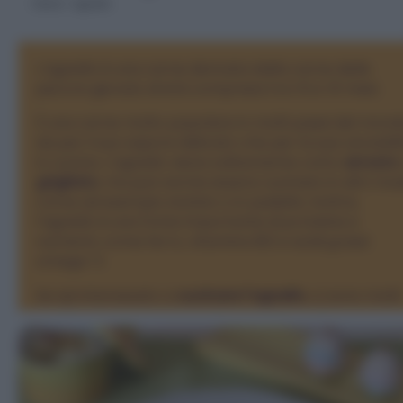
Home
>
Agnello
L’agnello è una carne derivata dalla carne delle
pecore giovani, di età compresa tra i 6 e i 8 mesi.
È una carne molto popolare in molti paesi del mond
sia per il suo sapore delicato che per la sua versatili
in cucina. L’agnello viene solitamente cotto
arrosto
grigliato
, ma può anche essere cucinato in altri mod
come ad esempio stufato o in padella. Inoltre,
l’agnello è una fonte importante di proteine e
nutrienti, come ferro, vitamina B12 e acidi grassi
omega-3.
Se sei interessato a
cucinare l’agnello
, ci sono molti
modi per preparare questa carne in cucina, con
ricette che vanno dalle più tradizionali alle più
creative, qui di seguito trovi alcune ricette da prova