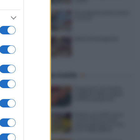
caldo
20 antipasti estivi senza
cottura
Menù di ferragosto
4
one
Ultime ricette
olto
o [...]
Gazpacho: la ricetta
originale della zuppa
fredda spagnola
Gelato al caffè: ecco
come farlo in casa
senza gelatiera e con
soli 3 ingredienti