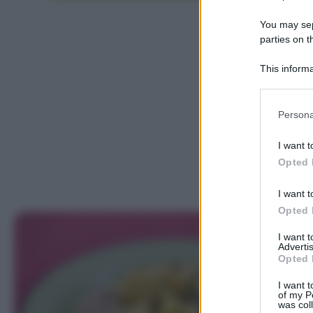
You may sepa
parties on t
This informa
Participants
Please note
Persona
information 
deny consent
I want t
in below Go
Opted 
I want t
Opted 
I want 
Advertis
Opted 
I want t
of my P
was col