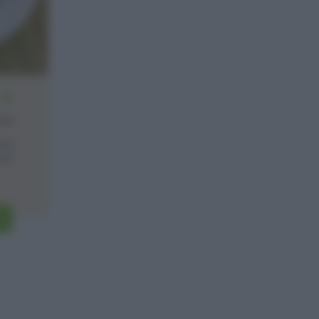
2
one
 si
a è