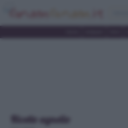
Home
Antipasti
Primi
Ricette agnello