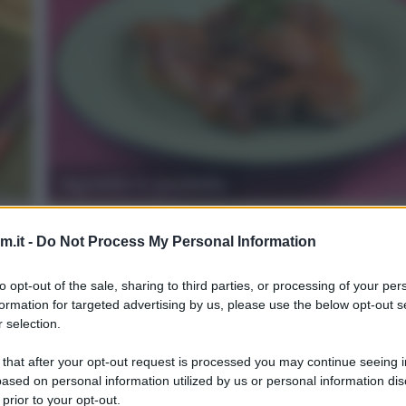
Agnello in padella
3
30
.it -
Do Not Process My Personal Information
min
Difficoltà
Preparazione
Pers
to opt-out of the sale, sharing to third parties, or processing of your per
che
L’agnello in padella è secondo me il modo più facile 
formation for targeted advertising by us, please use the below opt-out s
veloce di cucinare questo tipo di carne. La ricetta [...]
 selection.
 that after your opt-out request is processed you may continue seeing i
ased on personal information utilized by us or personal information dis
Vai alla ricetta
 prior to your opt-out.