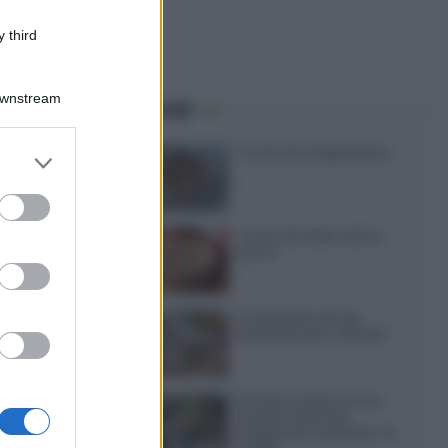
 third
Downstream
Speciali
Torte di compleanno
er and store
to grant or
ed purposes
Torta di mele senza
burro
12 insalate di riso
perfette per l’estate
15 dolci senza forno:
ricette facili da
preparare quando fa