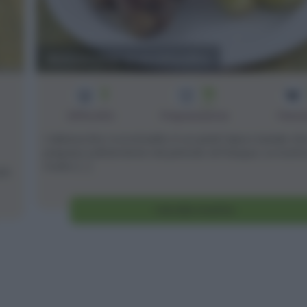
Abbacchio a scottadito
2
18
min
Difficoltà
Preparazione
Pers
L'abbacchio a scottadito è un piatti tipico laziale che
prepara solitamente nel periodo di Pasqua. La ricett
molto [...]
più
Vai alla ricetta