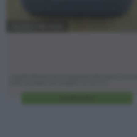
Agnello alle erbe
L'agnello alle erbe che ho preparato l'altro giorno, è tra i 
buoni che abbia mai mangiato, se non il [...]
Vai alla ricetta