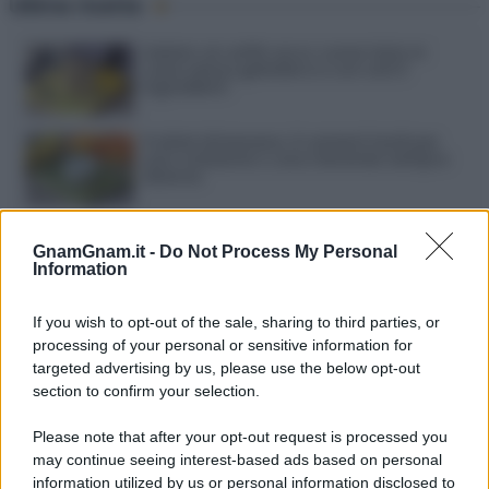
Ultime ricette
Gelato al caffè: ecco come farlo in
casa senza gelatiera e con soli 3
ingredienti
Frullati di banana: 4 varianti facili per
una colazione o una merenda sempre
diversa
Pasta al pomodoro: il grande classico
che non delude mai
GnamGnam.it -
Do Not Process My Personal
Information
Sbriciolata senza cottura: il dolce facile
If you wish to opt-out of the sale, sharing to third parties, or
che si prepara senza accendere il forno
processing of your personal or sensitive information for
targeted advertising by us, please use the below opt-out
section to confirm your selection.
Acquasale: il piatto fresco della
tradizione pronto in 10 minuti
Please note that after your opt-out request is processed you
may continue seeing interest-based ads based on personal
information utilized by us or personal information disclosed to