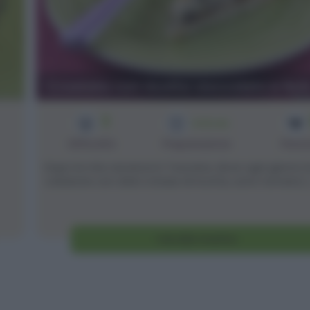
Crostata con ricotta cioccolato e fich
3
1h 15 min
Difficoltà
Preparazione
Pers
Dopo la mia vacanza in Toscana, dove ogni giorno h
colazione con dolci a base di ricotta, sono tornata [..
Vai alla ricetta