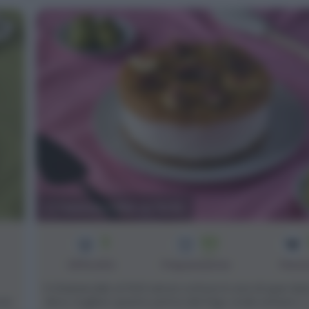
Cheesecake ai fichi
3
60
min
Difficoltà
Preparazione
Pers
Il cheesecake ai fichi senza cottura è una di quei dol
cio
devo togliere quanto prima dal frigo onde evitare [...