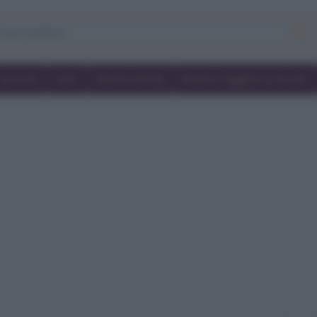
Secondi
Dolci
Ricette bimby
Ricette friggitrice ad aria