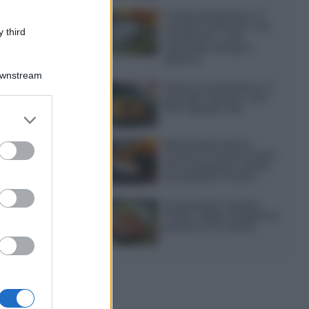
Frullati di banana: 4
varianti facili per una
 third
colazione o una
merenda sempre
diversa
Downstream
Pasta al pomodoro: il
grande classico che
non delude mai
er and store
to grant or
ed purposes
Sbriciolata senza
cottura: il dolce facile
che si prepara senza
accendere il forno
Acquasale: il piatto
fresco della tradizione
pronto in 10 minuti