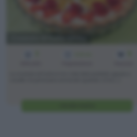
Crostata di frutta bimby
3
8
1h 35 min
Difficoltà
Preparazione
Persone
La crostata di frutta è tra i miei dolci preferiti, specie a
cavallo tra primavera ed estate quando c'è la [...]
Vai alla ricetta