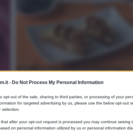
Bruschette con fichi e stracchino
.it -
Do Not Process My Personal Information
1
10
min
Difficoltà
Preparazione
Pers
to opt-out of the sale, sharing to third parties, or processing of your per
formation for targeted advertising by us, please use the below opt-out s
er
Le bruschette con fichi e stracchino sono tra le più 
 selection.
che abbia mai preparato, perchè si sposano perfe
con [...]
 that after your opt-out request is processed you may continue seeing i
ased on personal information utilized by us or personal information dis