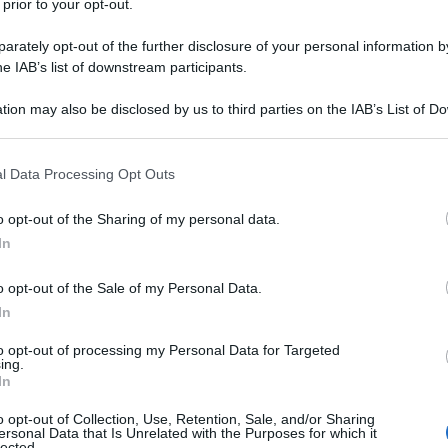
 prior to your opt-out.
Vai alla ricetta
rately opt-out of the further disclosure of your personal information by
he IAB’s list of downstream participants.
tion may also be disclosed by us to third parties on the IAB’s List of 
 that may further disclose it to other third parties.
 that this website/app uses one or more Google services and may gath
l Data Processing Opt Outs
including but not limited to your visit or usage behaviour. You may click 
 to Google and its third-party tags to use your data for below specifi
o opt-out of the Sharing of my personal data.
ogle consent section.
In
o opt-out of the Sale of my Personal Data.
In
to opt-out of processing my Personal Data for Targeted
ing.
In
o opt-out of Collection, Use, Retention, Sale, and/or Sharing
ersonal Data that Is Unrelated with the Purposes for which it
lected.