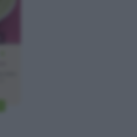
i
8
one
o fatto
.]