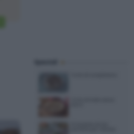
Speciali
Torte di compleanno
Torta di mele senza
burro
12 insalate di riso
perfette per l’estate