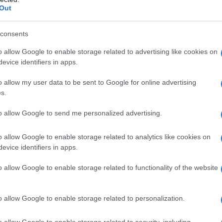
Out
consents
o allow Google to enable storage related to advertising like cookies on
evice identifiers in apps.
o allow my user data to be sent to Google for online advertising
Torta rovesciata ai fichi
s.
to allow Google to send me personalized advertising.
3
60
min
Difficoltà
Preparazione
Pers
o allow Google to enable storage related to analytics like cookies on
evice identifiers in apps.
 ne
La torta rovesciata ai fichi è un dolce semplice che r
pieno titolo tra le ricette della nonna. E' [...]
o allow Google to enable storage related to functionality of the website
o allow Google to enable storage related to personalization.
Vai alla ricetta
o allow Google to enable storage related to security, including