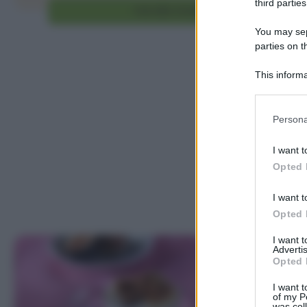
third parties
Vai alla ricetta
You may sepa
parties on t
This informa
Participants
Please note
Persona
information 
deny consent
I want t
in below Go
Opted 
I want t
Opted 
I want 
Advertis
Opted 
I want t
of my P
was col