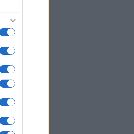
10
one
ientra a