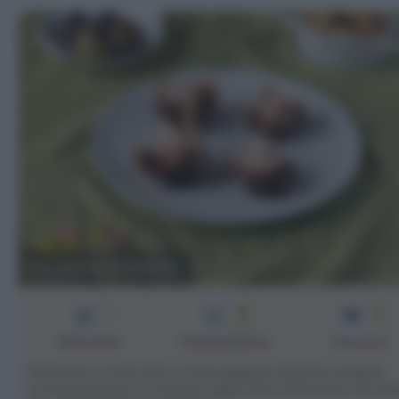
Prosciutto e fichi
1
5
4
min
Difficoltà
Preparazione
Persone
Prosciutto e fichi sono un'accoppiata classica, proprio
come prosciutto e melone. Ogni volta che posso, ne fac