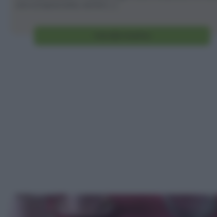
una scorpacciata, anche [...]
Vai alla ricetta