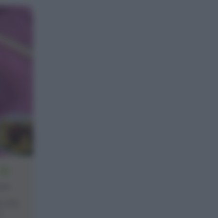
12
one
ci che
]