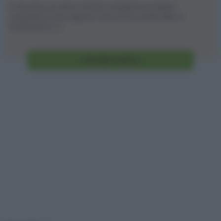
E' da circa un anno che ho comprato la farina
saracena e non sapevo mai come usarla. Beh, è
finalmente [...]
Vai alla ricetta