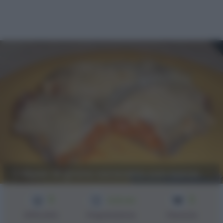
Crêpes di grano saraceno con zucca
3
2
1h 30 min
Difficoltà
Preparazione
Persone