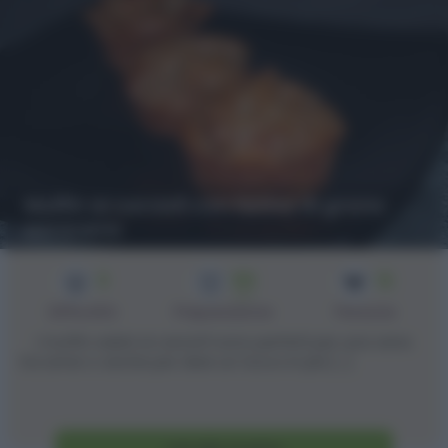
Muffin ai carciofi con farina di grano
saraceno
3
55
12
min
Difficoltà
Preparazione
Persone
I muffin salati ai carciofi sono perfetti per una cena
tra amici o anche per dare un tocco in più [...]