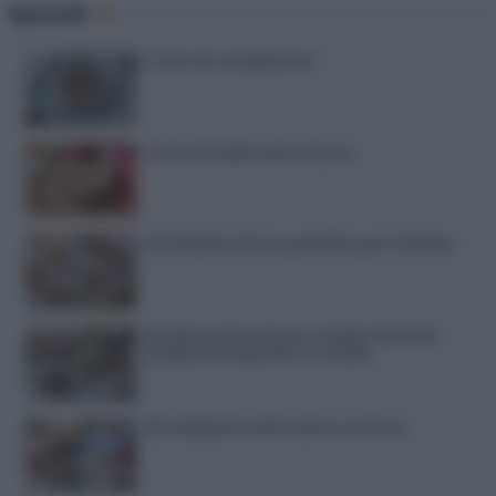
Speciali
Torte di compleanno
Torta di mele senza burro
12 insalate di riso perfette per l’estate
15 dolci senza forno: ricette facili da
preparare quando fa caldo
20 antipasti estivi senza cottura