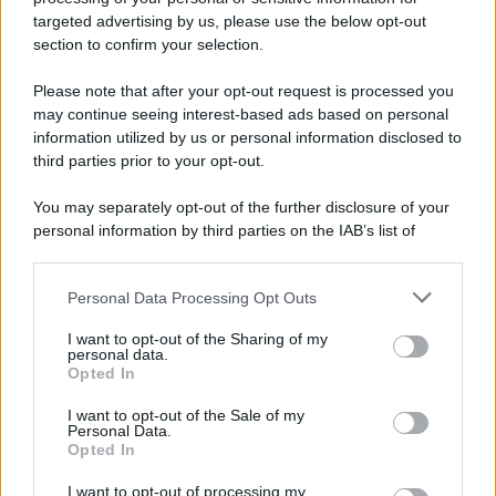
targeted advertising by us, please use the below opt-out
section to confirm your selection.
Sbriciolata senza cottura: il dolce facile
che si prepara senza accendere il forno
Please note that after your opt-out request is processed you
may continue seeing interest-based ads based on personal
information utilized by us or personal information disclosed to
third parties prior to your opt-out.
You may separately opt-out of the further disclosure of your
personal information by third parties on the IAB’s list of
downstream participants.
Personal Data Processing Opt Outs
This information may also be disclosed by us to third parties
on the IAB’s List of Downstream Participants that may further
I want to opt-out of the Sharing of my
disclose it to other third parties.
personal data.
Opted In
Please note that this website/app uses one or more Google
services and may gather and store information including but
I want to opt-out of the Sale of my
Personal Data.
not limited to your visit or usage behaviour. You may click to
Opted In
grant or deny consent to Google and its third-party tags to
use your data for below specified purposes in below Google
I want to opt-out of processing my