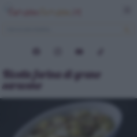
Ricette farina di grano
saraceno