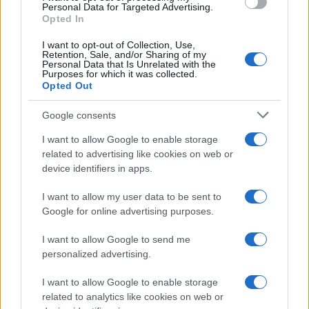
consent section.
Personal Data for Targeted Advertising.
Opted In
I want to opt-out of Collection, Use,
Retention, Sale, and/or Sharing of my
Personal Data that Is Unrelated with the
Purposes for which it was collected.
Opted Out
Google consents
I want to allow Google to enable storage
related to advertising like cookies on web or
Le ricette di GnamGnam by Elena Amatucci
device identifiers in apps.
Le immagini e i testi pubblicati in questo sito sono di
I want to allow my user data to be sent to
proprietà dell'autrice Elena Amatucci e sono protetti dalla
Google for online advertising purposes.
legge sul diritto d'autore n. 633/1941 e successive modifiche.
I want to allow Google to send me
Ricette popolari
personalized advertising.
Pasta frolla
I want to allow Google to enable storage
Pasta sfoglia
related to analytics like cookies on web or