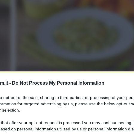
Risotto alle zucchine e fiori di zucca
.it -
Do Not Process My Personal Information
3
25
min
Difficoltà
Preparazione
Pers
to opt-out of the sale, sharing to third parties, or processing of your per
formation for targeted advertising by us, please use the below opt-out s
Il risotto con zucchine e fiori di zucca è un primo pia
 selection.
semplice e gustoso, perfetto per portare in tavola [..
 that after your opt-out request is processed you may continue seeing i
ased on personal information utilized by us or personal information dis