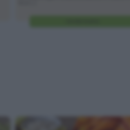
di un [...]
Vai alla ricetta