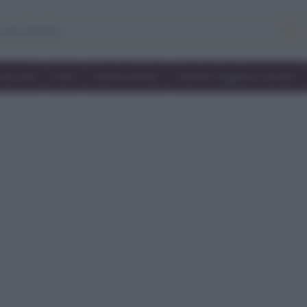
Secondi
Dolci
Ricette bimby
Ricette friggitrice ad aria