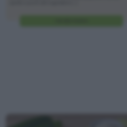
cipolla e pochi altri ingredienti [...]
Vai alla ricetta