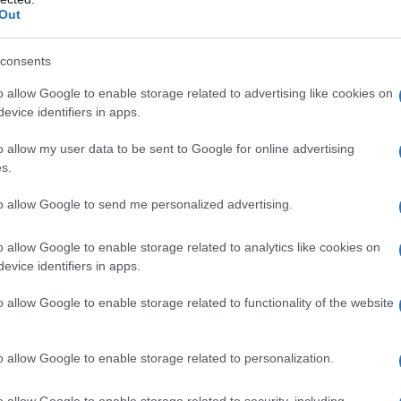
Out
consents
o allow Google to enable storage related to advertising like cookies on
evice identifiers in apps.
o allow my user data to be sent to Google for online advertising
Insalata di anguria e feta
s.
to allow Google to send me personalized advertising.
1
5
min
Difficoltà
Preparazione
Pers
o allow Google to enable storage related to analytics like cookies on
evice identifiers in apps.
L’insalata di anguria e feta è uno dei miei salva cena
preferiti: fresca, veloce e naturalmente buonissima, 
o allow Google to enable storage related to functionality of the website
per l’estate. [...]
o allow Google to enable storage related to personalization.
Vai alla ricetta
o allow Google to enable storage related to security, including