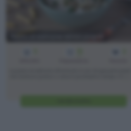
Pasta al salmone senza panna
3
15
2
min
Difficoltà
Preparazione
Persone
La pasta al salmone affumicato è uno di quei primi piatti
che risolvono pranzo o cena in pochissimo tempo. In [...]
Vai alla ricetta