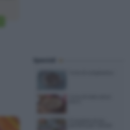
Speciali
Torte di compleanno
Torta di mele senza
burro
12 insalate di riso
perfette per l’estate