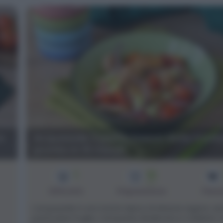
a
Acquasale: il piatto fresco della tradi
pronto in 10 minuti
1
10
min
Difficoltà
Preparazione
Pers
L’acquasale è una ricetta tipica di diverse regioni, ad
particolare Puglia, Campania, Basilicata e Calabria. S