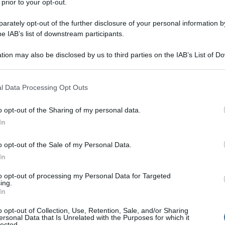
 prior to your opt-out.
Vai alla ricetta
rately opt-out of the further disclosure of your personal information by
he IAB’s list of downstream participants.
tion may also be disclosed by us to third parties on the IAB’s List of 
 that may further disclose it to other third parties.
 that this website/app uses one or more Google services and may gath
l Data Processing Opt Outs
including but not limited to your visit or usage behaviour. You may click 
 to Google and its third-party tags to use your data for below specifi
o opt-out of the Sharing of my personal data.
ogle consent section.
In
o opt-out of the Sale of my Personal Data.
In
to opt-out of processing my Personal Data for Targeted
ing.
In
o opt-out of Collection, Use, Retention, Sale, and/or Sharing
ersonal Data that Is Unrelated with the Purposes for which it
lected.