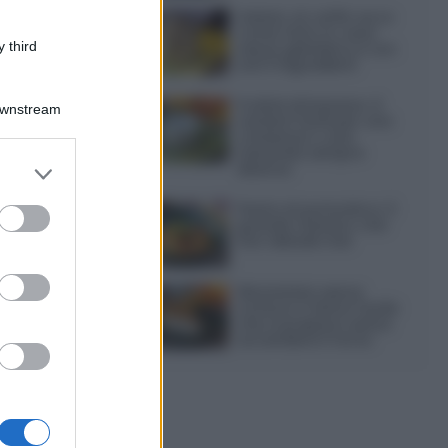
Gelato al caffè: ecco
come farlo in casa
 third
senza gelatiera e con
soli 3 ingredienti
Frullati di banana: 4
Downstream
varianti facili per una
colazione o una
merenda sempre
er and store
diversa
to grant or
ed purposes
Pasta al pomodoro: il
grande classico che
non delude mai
Sbriciolata senza
cottura: il dolce facile
che si prepara senza
accendere il forno