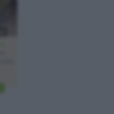
no
2
one
o piatto