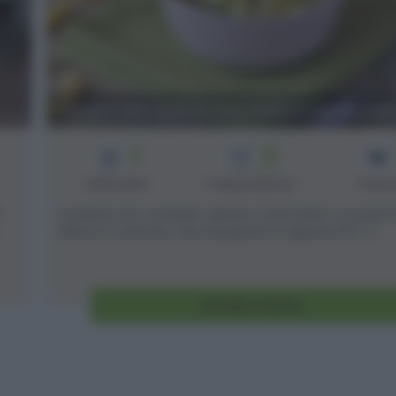
Pasta con speck zucchine e stracchi
3
15
min
Difficoltà
Preparazione
Pers
La pasta con zucchine, speck e stracchino è un prim
veloce e cremoso che si prepara in appena 15 [...]
Vai alla ricetta