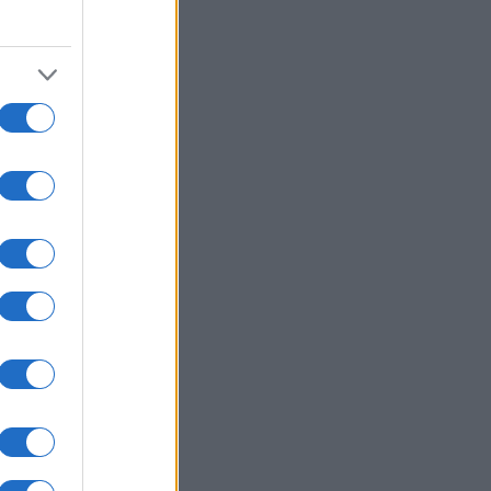
2
one
perfetta