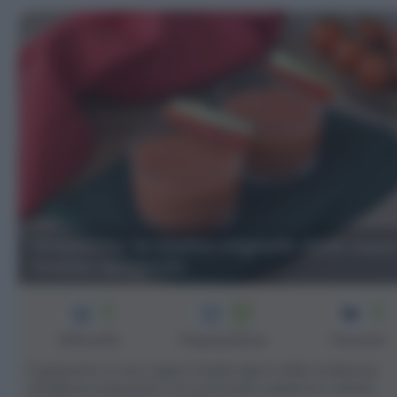
Gazpacho: la ricetta originale della zupp
fredda spagnola
2
20
2
min
Difficoltà
Preparazione
Persone
Il gazpacho è una zuppa fredda tipica della tradizione
andalusa, preparata con pomodori, peperoni, cetrioli,