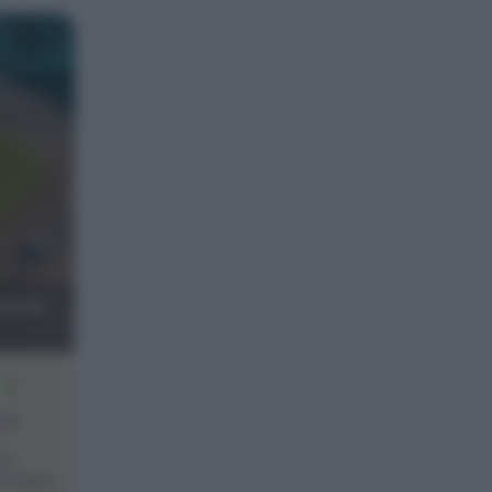
zione
2
one
 in
i tratta