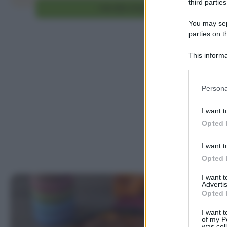
third parties
Vai alla ricetta
You may sepa
parties on t
This informa
Participants
Please note
Persona
information 
deny consent
I want t
in below Go
Opted 
I want t
Opted 
I want 
Advertis
Opted 
I want t
of my P
was col