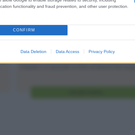
cation functionality and fraud prevention, and other user protection.
Struffoli
CONFIRM
3
50
min
Difficoltà
Preparazione
Pers
Data Deletion
Data Access
Privacy Policy
nel
Gli struffoli sono un dolce tipico napoletano che si 
a Natale e a Carnevale. Si tratta di dolcetti fritti ricoper
Vai alla ricetta