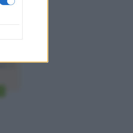
10
one
prepara
ti [...]