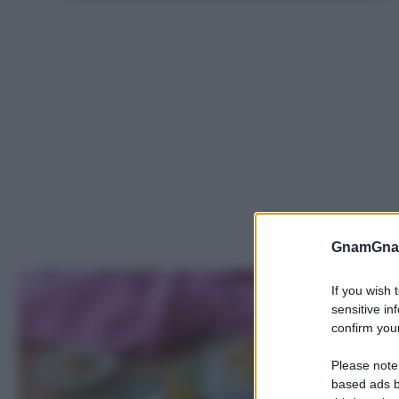
GnamGnam
If you wish 
sensitive in
confirm your
Please note
based ads b