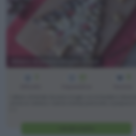
Albero di pasta sfoglia dolce
3
40
8
min
Difficoltà
Preparazione
Persone
L'albero di Natale di pasta sfoglia con la Nutella è divent
ormai un classico: nuente stampi particolari, si prepara i
[...]
Vai alla ricetta