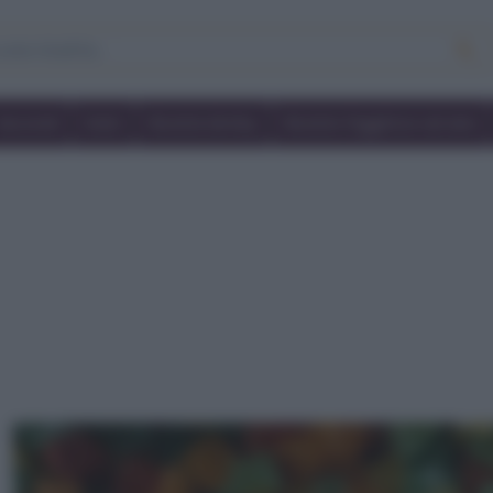
Secondi
Dolci
Ricette bimby
Ricette friggitrice ad aria