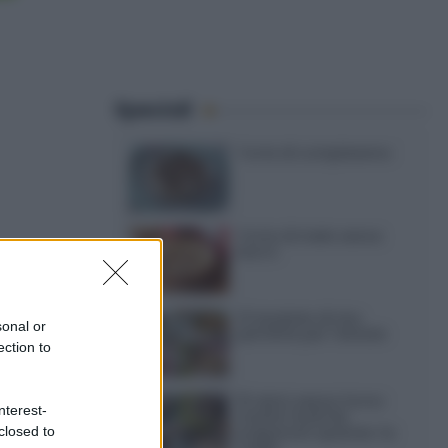
Speciali
Torte di compleanno
Torta di mele senza
burro
12 insalate di riso
sonal or
perfette per l’estate
ection to
15 dolci senza forno:
nterest-
ricette facili da
closed to
preparare quando fa