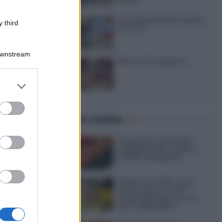
caldo
20 antipasti estivi senza
 third
cottura
Downstream
Menù di ferragosto
er and store
to grant or
12
ed purposes
one
Ultime ricette
 po' di
Gazpacho: la ricetta
originale della zuppa
fredda spagnola
Gelato al caffè: ecco
come farlo in casa
senza gelatiera e con
soli 3 ingredienti