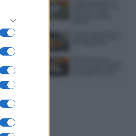
Frullati di banana: 4
varianti facili per una
colazione o una
merenda sempre
diversa
Pasta al pomodoro: il
grande classico che
non delude mai
Sbriciolata senza
cottura: il dolce facile
che si prepara senza
accendere il forno