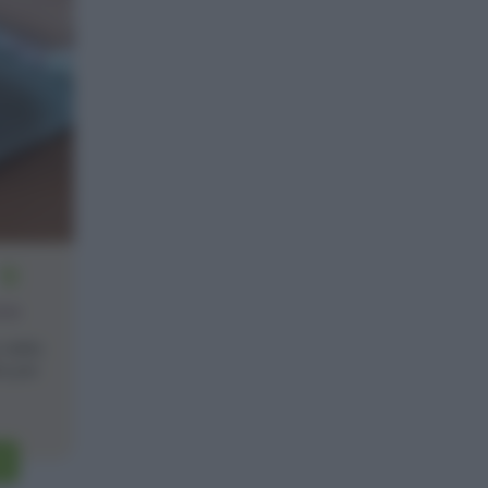
12
one
 della
a per