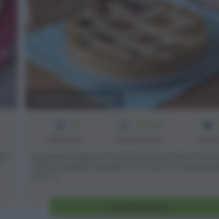
Pastiera vegana
3
1h 50 min
Difficoltà
Preparazione
Pers
ato
La pastiera vegana è la versione senza latte nè uova
n
classica pastiera napoletana. Ho deciso di prepararl
mia [...]
Vai alla ricetta