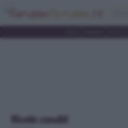
Home
Antipasti
Primi
Ricette canditi