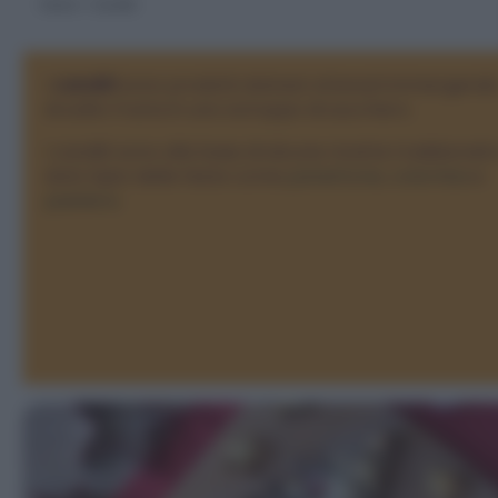
Home
>
Canditi
I
canditi
sono prodotti dolciari ottenuti immergend
di solito frutta in uno sciroppo di zucchero.
I canditi sono alla base di alcune ricette tradizionali 
dolci tipici delle feste come
panettone
,
colomba
e
pastiera
.