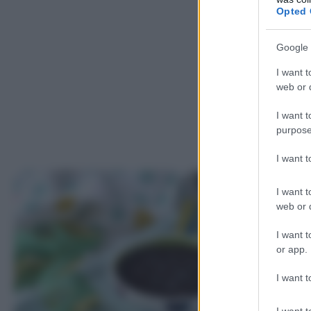
Opted 
Google 
I want t
web or d
I want t
purpose
I want 
I want t
web or d
I want t
or app.
I want t
I want t