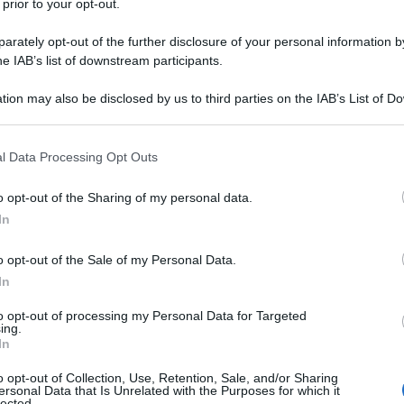
 prior to your opt-out.
rately opt-out of the further disclosure of your personal information by
he IAB’s list of downstream participants.
tion may also be disclosed by us to third parties on the IAB’s List of 
 that may further disclose it to other third parties.
Cassata siciliana
 that this website/app uses one or more Google services and may gath
l Data Processing Opt Outs
including but not limited to your visit or usage behaviour. You may click 
4
2h 50 min
 to Google and its third-party tags to use your data for below specifi
o opt-out of the Sharing of my personal data.
Difficoltà
Preparazione
Pers
ogle consent section.
In
La cassata siciliana è una ricetta che può incutere un
el
timore, ma in realtà è più facile da [...]
o opt-out of the Sale of my Personal Data.
In
to opt-out of processing my Personal Data for Targeted
Vai alla ricetta
ing.
In
o opt-out of Collection, Use, Retention, Sale, and/or Sharing
ersonal Data that Is Unrelated with the Purposes for which it
lected.