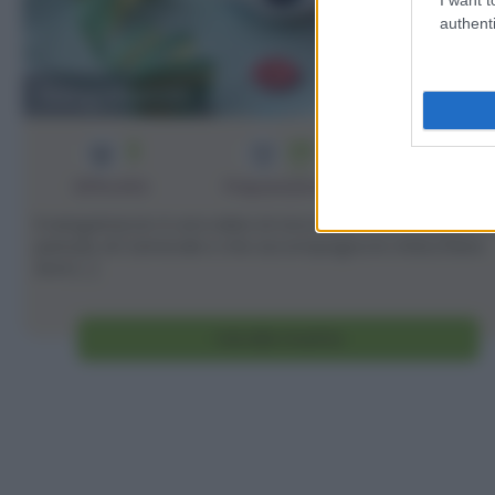
authenti
Sanguinaccio
2
25
10
min
Difficoltà
Preparazione
Persone
Il sanguinaccio è una salsa al cioccolato che si prepara 
periodo di Carnevale e che accompagna le chiacchiere.
Anni [...]
Vai alla ricetta