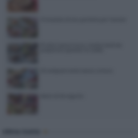
12 insalate di riso perfette per l’estate
15 dolci senza forno: ricette facili da
preparare quando fa caldo
20 antipasti estivi senza cottura
Menù di ferragosto
Ultime ricette