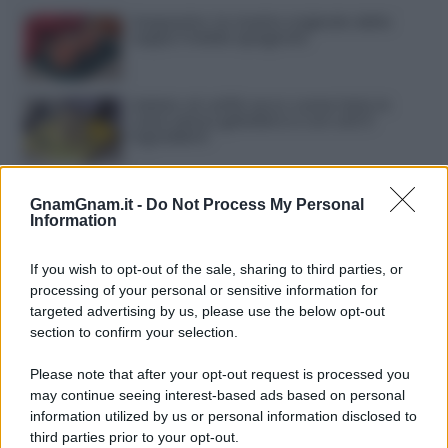
Gazpacho: la ricetta originale della
zuppa fredda spagnola
Gelato al caffè: ecco come farlo in
casa senza gelatiera e con soli 3
ingredienti
Frullati di banana: 4 varianti facili per
una colazione o una merenda sempre
GnamGnam.it -
Do Not Process My Personal
diversa
Information
Pasta al pomodoro: il grande classico
If you wish to opt-out of the sale, sharing to third parties, or
che non delude mai
processing of your personal or sensitive information for
targeted advertising by us, please use the below opt-out
section to confirm your selection.
Sbriciolata senza cottura: il dolce facile
che si prepara senza accendere il forno
Please note that after your opt-out request is processed you
may continue seeing interest-based ads based on personal
information utilized by us or personal information disclosed to
third parties prior to your opt-out.