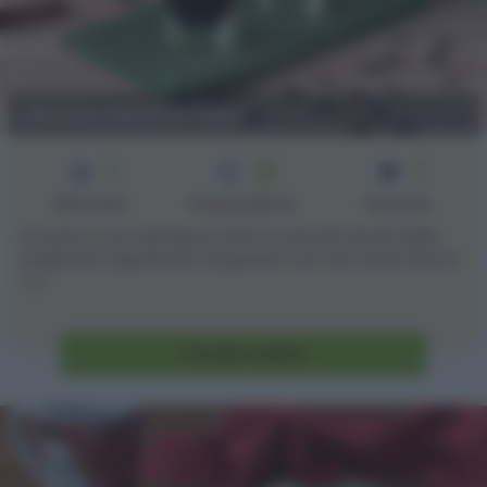
Nocino fatto in casa
2
50
2
min
Difficoltà
Preparazione
Persone
Il nocino è uno dei liquori fatti in casa più amati della
tradizione napoletana. Preparato con noci verdi, alcol e
[...]
Vai alla ricetta