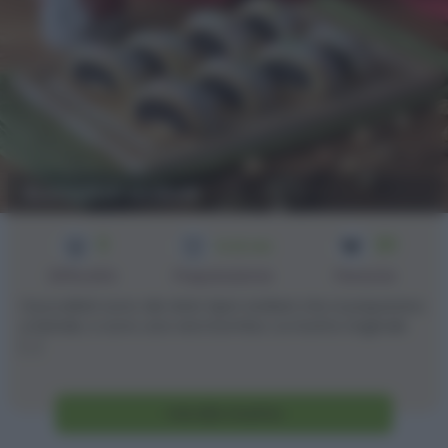
Buccellati siciliani
3
20
1h 20 min
Difficoltà
Preparazione
Persone
I buccellati sono dei dolci tipici siciliani che si preparano
a Natale, e sono una vera bomba. La ricetta originale
[...]
Vai alla ricetta