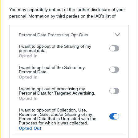
You may separately opt-out of the further disclosure of your
personal information by third parties on the IAB’s list of
downstream participants.
Personal Data Processing Opt Outs
This information may also be disclosed by us to third parties
on the IAB’s List of Downstream Participants that may further
I want to opt-out of the Sharing of my
disclose it to other third parties.
personal data.
Opted In
Please note that this website/app uses one or more Google
services and may gather and store information including but
I want to opt-out of the Sale of my
Personal Data.
not limited to your visit or usage behaviour. You may click to
Opted In
grant or deny consent to Google and its third-party tags to
use your data for below specified purposes in below Google
I want to opt-out of processing my
consent section.
Personal Data for Targeted Advertising.
Opted In
I want to opt-out of Collection, Use,
Retention, Sale, and/or Sharing of my
Personal Data that Is Unrelated with the
Purposes for which it was collected.
Opted Out