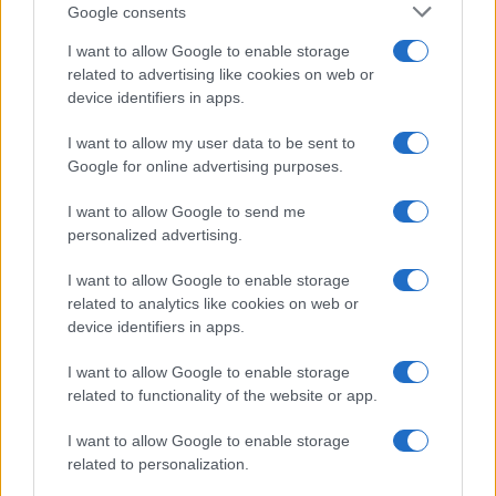
Google consents
I want to allow Google to enable storage
related to advertising like cookies on web or
Le ricette di GnamGnam by Elena Amatucci
device identifiers in apps.
Le immagini e i testi pubblicati in questo sito sono di
I want to allow my user data to be sent to
proprietà dell'autrice Elena Amatucci e sono protetti dalla
Google for online advertising purposes.
legge sul diritto d'autore n. 633/1941 e successive modifiche.
I want to allow Google to send me
Ricette popolari
personalized advertising.
Pasta frolla
I want to allow Google to enable storage
Pasta sfoglia
related to analytics like cookies on web or
Crema pasticcera
device identifiers in apps.
Besciamella
I want to allow Google to enable storage
Pasta per pizze
related to functionality of the website or app.
Pan di Spagna
I want to allow Google to enable storage
Cheesecake
related to personalization.