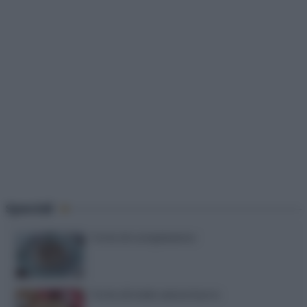
Speciali
Torte di compleanno
Torta di mele senza burro