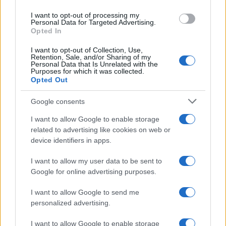
use your data for below specified purposes in below Google
I want to opt-out of processing my
consent section.
Personal Data for Targeted Advertising.
Opted In
I want to opt-out of Collection, Use,
Retention, Sale, and/or Sharing of my
Personal Data that Is Unrelated with the
Purposes for which it was collected.
Opted Out
Google consents
I want to allow Google to enable storage
related to advertising like cookies on web or
device identifiers in apps.
Le ricette di GnamGnam by Elena Amatucci
I want to allow my user data to be sent to
Le immagini e i testi pubblicati in questo sito sono di
Google for online advertising purposes.
proprietà dell'autrice Elena Amatucci e sono protetti dalla
legge sul diritto d'autore n. 633/1941 e successive modifiche.
I want to allow Google to send me
personalized advertising.
Ricette popolari
Pasta frolla
I want to allow Google to enable storage