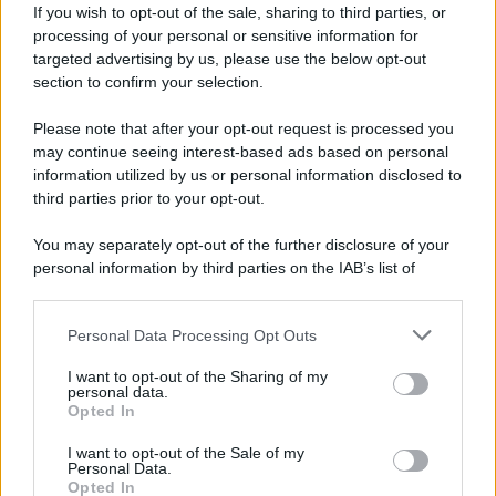
If you wish to opt-out of the sale, sharing to third parties, or
Pasta al pomodoro: il grande classico
processing of your personal or sensitive information for
che non delude mai
targeted advertising by us, please use the below opt-out
section to confirm your selection.
Sbriciolata senza cottura: il dolce facile
Please note that after your opt-out request is processed you
che si prepara senza accendere il forno
may continue seeing interest-based ads based on personal
information utilized by us or personal information disclosed to
third parties prior to your opt-out.
You may separately opt-out of the further disclosure of your
personal information by third parties on the IAB’s list of
downstream participants.
Personal Data Processing Opt Outs
This information may also be disclosed by us to third parties
on the IAB’s List of Downstream Participants that may further
I want to opt-out of the Sharing of my
disclose it to other third parties.
personal data.
Opted In
Please note that this website/app uses one or more Google
services and may gather and store information including but
I want to opt-out of the Sale of my
Personal Data.
not limited to your visit or usage behaviour. You may click to
Opted In
grant or deny consent to Google and its third-party tags to