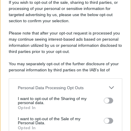
Sbriciolata senza cottura: il dolce facile
If you wish to opt-out of the sale, sharing to third parties, or
che si prepara senza accendere il forno
processing of your personal or sensitive information for
targeted advertising by us, please use the below opt-out
section to confirm your selection.
Acquasale: il piatto fresco della
tradizione pronto in 10 minuti
Please note that after your opt-out request is processed you
may continue seeing interest-based ads based on personal
information utilized by us or personal information disclosed to
third parties prior to your opt-out.
You may separately opt-out of the further disclosure of your
personal information by third parties on the IAB’s list of
downstream participants.
Personal Data Processing Opt Outs
This information may also be disclosed by us to third parties
on the IAB’s List of Downstream Participants that may further
I want to opt-out of the Sharing of my
disclose it to other third parties.
personal data.
Opted In
Please note that this website/app uses one or more Google
services and may gather and store information including but
I want to opt-out of the Sale of my
Personal Data.
not limited to your visit or usage behaviour. You may click to
Opted In
grant or deny consent to Google and its third-party tags to