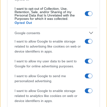
I want to opt-out of Collection, Use,
Retention, Sale, and/or Sharing of my
Personal Data that Is Unrelated with the
Purposes for which it was collected.
Opted Out
Google consents
I want to allow Google to enable storage
related to advertising like cookies on web or
Le ricette di GnamGnam by Elena Amatucci
device identifiers in apps.
Le immagini e i testi pubblicati in questo sito sono di
I want to allow my user data to be sent to
proprietà dell'autrice Elena Amatucci e sono protetti dalla
Google for online advertising purposes.
legge sul diritto d'autore n. 633/1941 e successive modifiche.
I want to allow Google to send me
Ricette popolari
personalized advertising.
Pasta frolla
I want to allow Google to enable storage
Pasta sfoglia
related to analytics like cookies on web or
Crema pasticcera
device identifiers in apps.