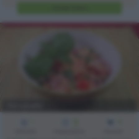
Vai alla ricetta
Panzanella
1
15
4
min
Difficoltà
Preparazione
Persone