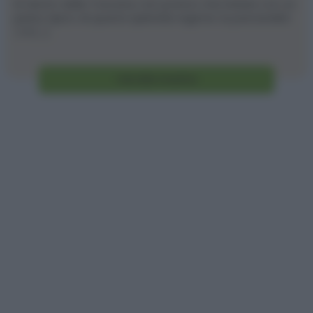
Di rientro dalla Toscana, non potevo che iniziare con un
piatto tipico di questa splenida regione: la panzanella!
:) Si [...]
Vai alla ricetta