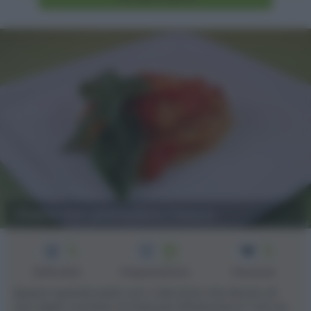
Pasta con pomodoro fresco
2
30
2
min
Difficoltà
Preparazione
Persone
Spesso quando parlo con i miei amici che dicono di
non saper cucinare, la frase più inflazionata è: "non so