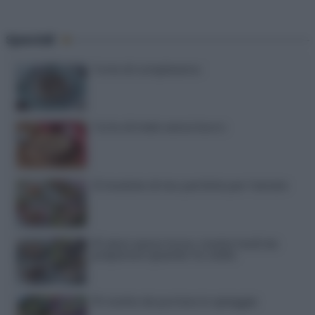
Speciali
Torte di compleanno
Torta di mele senza burro
12 insalate di riso perfette per l’estate
15 dolci senza forno: ricette facili da
preparare quando fa caldo
15 ricette da portare in spiaggia