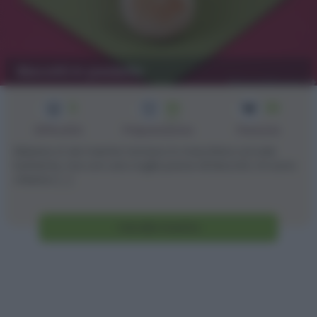
Biscotti in padella
3
30
30
min
Difficoltà
Preparazione
Persone
Ebbene sì: ieri mentre tornavo in macchina col sole
battente, ma con una voglia pazza di biscotti, mi sono
chiesta: [...]
Vai alla ricetta