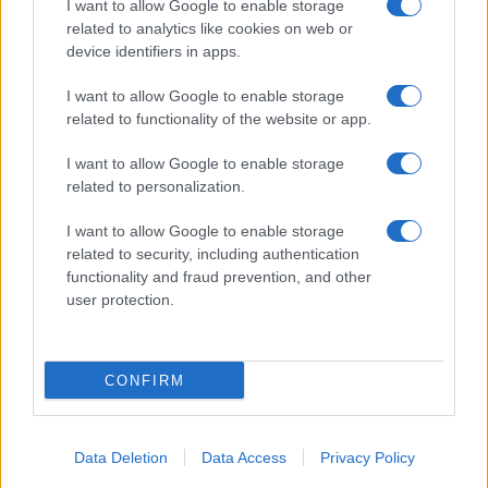
I want to allow Google to enable storage
Pasta sfoglia
related to analytics like cookies on web or
Crema pasticcera
device identifiers in apps.
Besciamella
I want to allow Google to enable storage
Pasta per pizze
related to functionality of the website or app.
Pan di Spagna
I want to allow Google to enable storage
Cheesecake
related to personalization.
I want to allow Google to enable storage
Newsletter
Mi presento
related to security, including authentication
functionality and fraud prevention, and other
Contattami
Privacy Policy
user protection.
CONFIRM
© 2022 gnamgnam.it
Data Deletion
Data Access
Privacy Policy