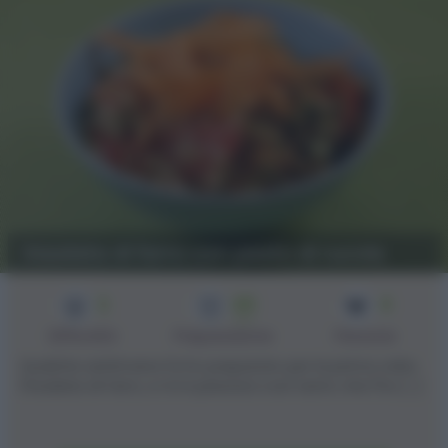
Insalata di farro con pesto di rucola
2
45
4
min
Difficoltà
Preparazione
Persone
Qualche settimana fa ho preparato per la prima volta
l'insalata di farro, e mi è piaciuta così tanto che l'ho [...]