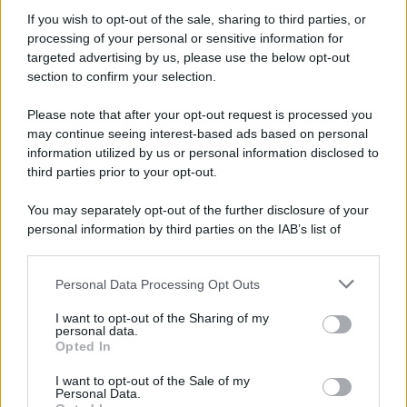
Sbriciolata senza cottura: il dolce facile
If you wish to opt-out of the sale, sharing to third parties, or
che si prepara senza accendere il forno
processing of your personal or sensitive information for
targeted advertising by us, please use the below opt-out
section to confirm your selection.
Acquasale: il piatto fresco della
tradizione pronto in 10 minuti
Please note that after your opt-out request is processed you
may continue seeing interest-based ads based on personal
information utilized by us or personal information disclosed to
third parties prior to your opt-out.
You may separately opt-out of the further disclosure of your
personal information by third parties on the IAB’s list of
downstream participants.
Personal Data Processing Opt Outs
This information may also be disclosed by us to third parties
on the IAB’s List of Downstream Participants that may further
I want to opt-out of the Sharing of my
disclose it to other third parties.
personal data.
Opted In
Please note that this website/app uses one or more Google
services and may gather and store information including but
I want to opt-out of the Sale of my
Personal Data.
not limited to your visit or usage behaviour. You may click to