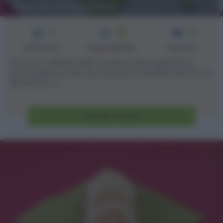
Tiramisu' al bicchiere
2
30
5
min
Difficoltà
Preparazione
Persone
Vi scrivo in diretta dalla Toscana, dove quest'anno
sono andata a fare una vacanza total relax. Ma non mi
dimentico [...]
Vai alla ricetta