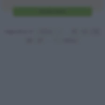
Vai alla ricetta
Pagina 65 of 72
« Prima
«
...
63
64
65
66
67
...
»
Ultima »