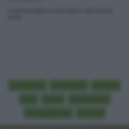
In questa pagina troverai l'elenco delle Ricette
estive
Antipasti estivi
Contorni estivi
Dolci estivi
Gelati
Insalate
Primi piatti estivi
Secondi piatti estivi
Semifreddi