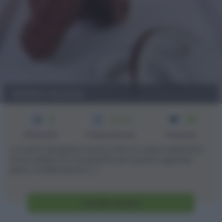
Gelato bounty
4
20
1h 5 min
Difficoltà
Preparazione
Persone
La ricetta del gelato bounty fatto in casa è diventata
senza dubbio la mia preferita per quanto riguarda
gusto, soddisfazione [...]
Vai alla ricetta