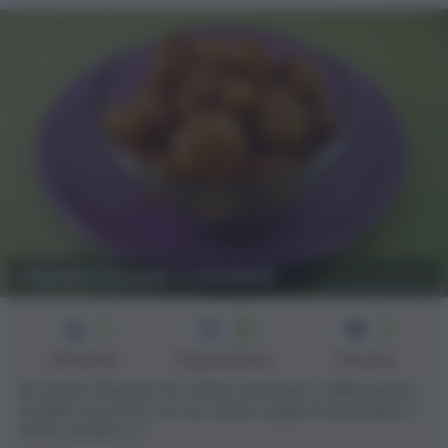
Patate novelle in padella
2
40
4
min
Difficoltà
Preparazione
Persone
Se anche d'estate non volete rinunciare a delle patate
novelle croccanti, ma non avete voglia di accendere il
forno, potete [...]