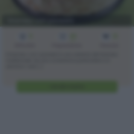
Tiramisu' con pavesini
3
40
12
min
Difficoltà
Preparazione
Persone
Il tiramisu' con i pavesini è una variante del tiramisù
tradizionale. Ha una consistenza particolare e si
sentono i vari [...]
Vai alla ricetta