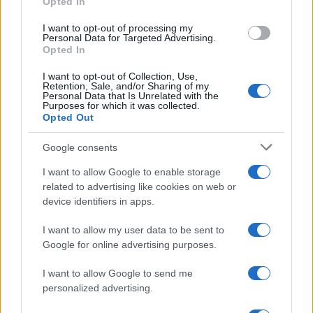
Opted In
grant or deny consent to Google and its third-party tags to
use your data for below specified purposes in below Google
I want to opt-out of processing my
consent section.
Personal Data for Targeted Advertising.
Opted In
I want to opt-out of Collection, Use,
Retention, Sale, and/or Sharing of my
Personal Data that Is Unrelated with the
Purposes for which it was collected.
Opted Out
Google consents
I want to allow Google to enable storage
related to advertising like cookies on web or
Le ricette di GnamGnam by Elena Amatucci
device identifiers in apps.
Le immagini e i testi pubblicati in questo sito sono di
I want to allow my user data to be sent to
proprietà dell'autrice Elena Amatucci e sono protetti dalla
Google for online advertising purposes.
legge sul diritto d'autore n. 633/1941 e successive modifiche.
I want to allow Google to send me
Ricette popolari
personalized advertising.
Pasta frolla