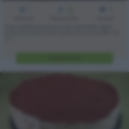
1
15
4
min
Difficoltà
Preparazione
Persone
Dopo qualche ricetta un po' piu' particolare, oggi vi
posto una ricetta facile e veloce: le uova tonnate! :) Si
[...]
Vai alla ricetta