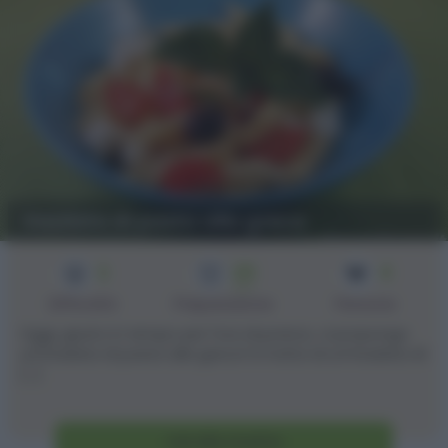
Insalata di pasta alla greca
2
25
4
min
Difficoltà
Preparazione
Persone
Oggi, giusto in tempo per l'ora di pranzo, vi propongo
un'insalata di pasta alla greca! Si tratta di un'insalata di
[...]
Vai alla ricetta