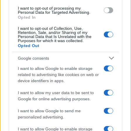
use your data for below specified purposes in below Google
I want to opt-out of processing my
consent section.
Personal Data for Targeted Advertising.
Opted In
I want to opt-out of Collection, Use,
Retention, Sale, and/or Sharing of my
Personal Data that Is Unrelated with the
Purposes for which it was collected.
Opted Out
Google consents
I want to allow Google to enable storage
related to advertising like cookies on web or
Le ricette di GnamGnam by Elena Amatucci
device identifiers in apps.
Le immagini e i testi pubblicati in questo sito sono di
I want to allow my user data to be sent to
proprietà dell'autrice Elena Amatucci e sono protetti dalla
Google for online advertising purposes.
legge sul diritto d'autore n. 633/1941 e successive modifiche.
I want to allow Google to send me
Ricette popolari
personalized advertising.
Pasta frolla
I want to allow Google to enable storage