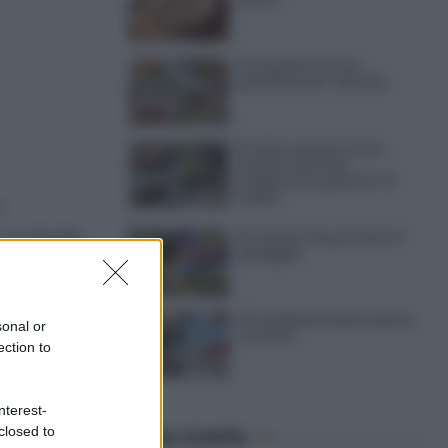
12 insalate di riso
perfette per l’estate
15 dolci senza forno:
ricette facili da
preparare quando fa
caldo
a
e cipolle.
15 ricette da portare in
spiaggia
o mi sono
ilico delle
20 antipasti estivi senza
sonal or
cottura
ection to
lle
nterest-
closed to
Ultime ricette