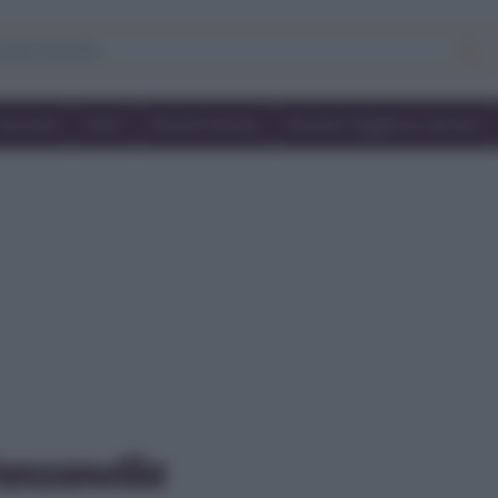
Secondi
Dolci
Ricette bimby
Ricette friggitrice ad aria
anzanella