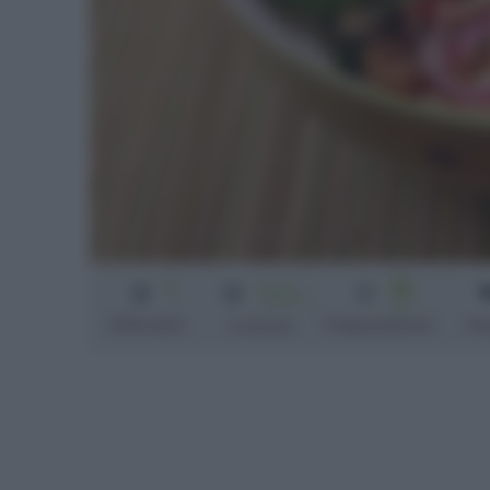
1
15
Senza
cottura
min
Difficoltà
Preparazione
Pe
Cottura