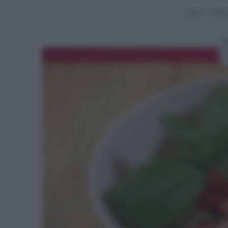
Home
>
Antipa