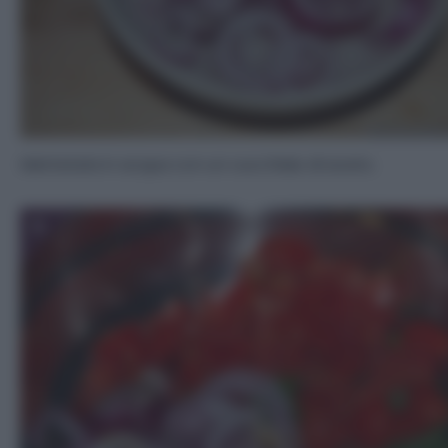
Mettetela in acqua con un cucchiaio di aceto.
5