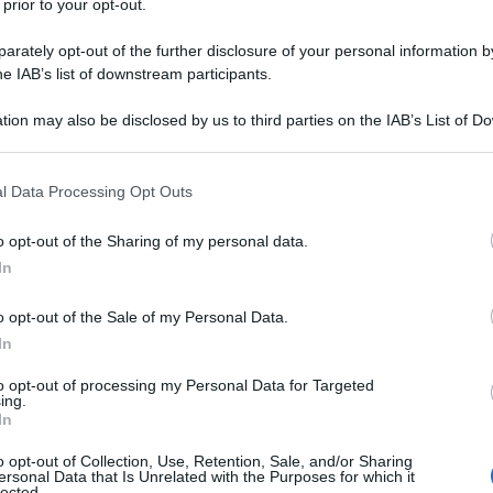
rianti della panzanella: c’è chi ci aggiunge cetriol
 prior to your opt-out.
 lasciarla semplice, per gustare tutti i sapori. E so
rately opt-out of the further disclosure of your personal information by
atte in toscana! :P
he IAB’s list of downstream participants.
tion may also be disclosed by us to third parties on the IAB’s List of 
 that may further disclose it to other third parties.
 that this website/app uses one or more Google services and may gath
l Data Processing Opt Outs
including but not limited to your visit or usage behaviour. You may click 
olio extravergine d'oliva
 to Google and its third-party tags to use your data for below specifi
o opt-out of the Sharing of my personal data.
ogle consent section.
In
aceto
di vino bianco
o opt-out of the Sale of my Personal Data.
sale
In
pepe
to opt-out of processing my Personal Data for Targeted
ing.
In
are la panzanella
o opt-out of Collection, Use, Retention, Sale, and/or Sharing
ersonal Data that Is Unrelated with the Purposes for which it
lected.