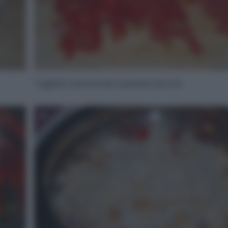
Tagliate i pomorodi a pezzetti piccoli.
6