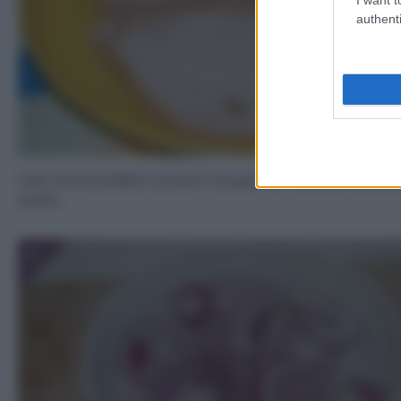
authenti
Fate ammorbidire il pane in acqua con un paio di cucch
aceto.
3