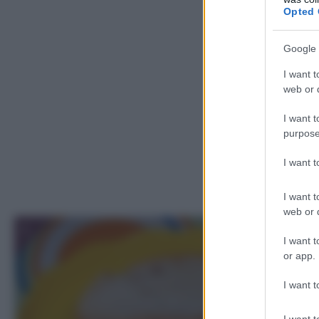
Opted 
Google 
I want t
web or d
I want t
purpose
I want 
I want t
web or d
1
I want t
or app.
I want t
I want t