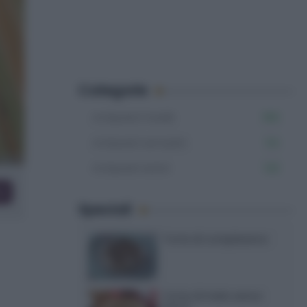
Categorie
Antipasti freddi
160
Antipasti semplici
54
Antipasti estivi
122
co
Speciali
Torte di compleanno
Torta di mele senza
burro