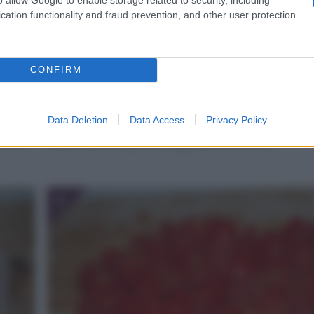
cation functionality and fraud prevention, and other user protection.
CONFIRM
Data Deletion
Data Access
Privacy Policy
iai di
Sbucciate la cipolla e tagliatela a fettine.
4