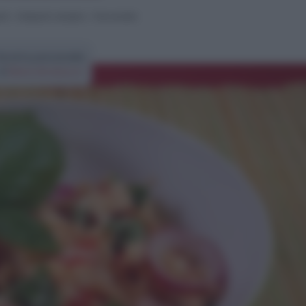
sti
>
Antipasti semplici
>
Panzanella
Ricetta panzanella
di
Elena Amatucci