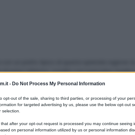
 con un piatto tipico di questa splenida regione: l
se di pane raffermo, condito con pomodori, basilico 
o usare prodotti freschissimi e di prima qualità. I
.it -
Do Not Process My Personal Information
ergine d’oliva sempre della zona e pomodori e bas
to opt-out of the sale, sharing to third parties, or processing of your per
formation for targeted advertising by us, please use the below opt-out s
 selection.
antipasto o come primo piatto estivo, dipende da
 that after your opt-out request is processed you may continue seeing i
ased on personal information utilized by us or personal information dis