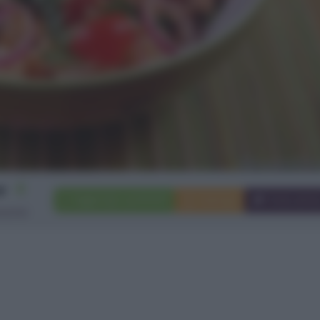
4
Aggiungi a preferiti
Stampa
Invia ami
rsone