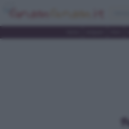
Home
Antipasti
Primi
P