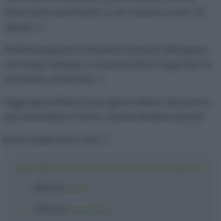
olive nere e pomodori, e, se vi piace, un po’ di
cipolla. :)
Potete preparare l’insalata di pasta alla greca
con largo anticipo e conservarla in frigo fino al
momento di servirla. :)
Oggi approfitterò di un giorno libero dal lavoro
per accendere il forno. Quindi..tenetevi pronti!
Buon week end a tutti. :)
Ingredienti per l'insalata di pasta alla greca
320 g
di
pasta
400 g
di
pomodorini