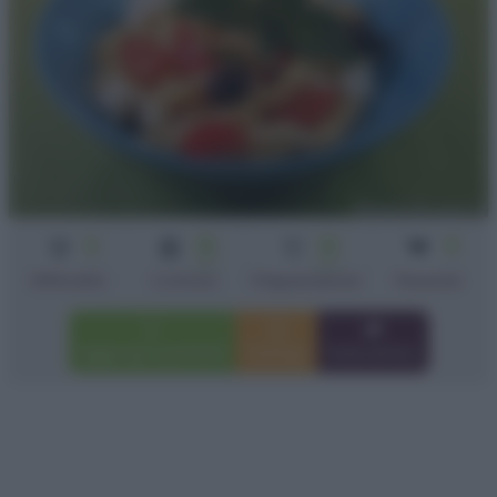
2
15
10
4
min
min
Difficoltà
Cottura
Preparazione
Persone
Aggiungi a preferiti
Stampa
Invia amico