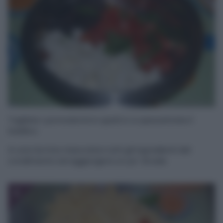
Tagliate i pomodorini in quattro e spezzettate il
basilico.
In una terrina mescolare tutti gli ingredienti del
condimento ed aggiungere un po’ di sale.
3