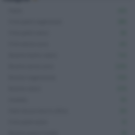
Pasta
402
Primi piatti vegetariani
366
Primi piatti veloci
181
Primi senza uova
412
Ricette facili e veloci
742
Ricette senza uova
2.012
Ricette vegetariane
1.153
Ricette veloci
878
Insalate
110
Piatti da portare in ufficio
313
Primi piatti estivi
111
Ricette pasta fredda
39