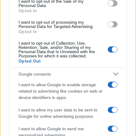
I want to opt-out of the Sale of my
Personal Data.
not limited to your visit or usage behaviour. You may click to
Opted In
grant or deny consent to Google and its third-party tags to
use your data for below specified purposes in below Google
I want to opt-out of processing my
consent section.
Personal Data for Targeted Advertising.
Opted In
I want to opt-out of Collection, Use,
Retention, Sale, and/or Sharing of my
Personal Data that Is Unrelated with the
Purposes for which it was collected.
Opted Out
Google consents
I want to allow Google to enable storage
related to advertising like cookies on web or
Le ricette di GnamGnam by Elena Amatucci
device identifiers in apps.
Le immagini e i testi pubblicati in questo sito sono di
I want to allow my user data to be sent to
proprietà dell'autrice Elena Amatucci e sono protetti dalla
Google for online advertising purposes.
legge sul diritto d'autore n. 633/1941 e successive modifiche.
I want to allow Google to send me
Ricette popolari
personalized advertising.