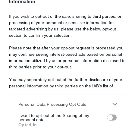
diversa
Information
Pasta al pomodoro: il grande classico
If you wish to opt-out of the sale, sharing to third parties, or
che non delude mai
processing of your personal or sensitive information for
targeted advertising by us, please use the below opt-out
section to confirm your selection.
Sbriciolata senza cottura: il dolce facile
che si prepara senza accendere il forno
Please note that after your opt-out request is processed you
may continue seeing interest-based ads based on personal
information utilized by us or personal information disclosed to
third parties prior to your opt-out.
You may separately opt-out of the further disclosure of your
personal information by third parties on the IAB’s list of
downstream participants.
Personal Data Processing Opt Outs
This information may also be disclosed by us to third parties
on the IAB’s List of Downstream Participants that may further
I want to opt-out of the Sharing of my
disclose it to other third parties.
personal data.
Opted In
Please note that this website/app uses one or more Google
services and may gather and store information including but