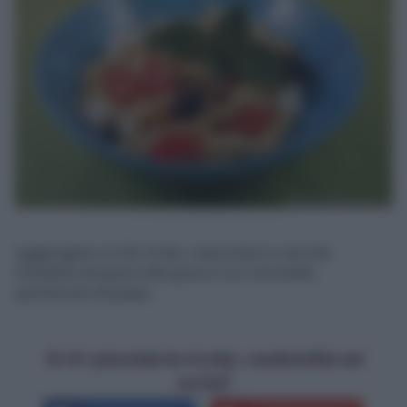
Aggiungete un filo d’olio, mescolare e servite
l’insalata di pasta alla greca con una bella
spolverata di pepe.
Se ti è piaciuta la ricetta, condividila sui
social!