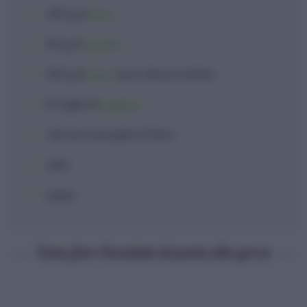
250 g
di
feta
50 g
di
cipolle
100 g
di
olive
nere denocciolate
8 foglie
di
basilico
olio extravergine d'oliva
sale
pepe
Come fare l'insalata di pasta alla greca