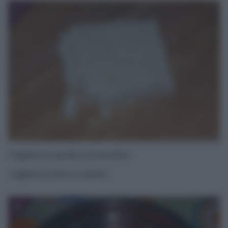
1
Tagliate le cipolle a striscioline.
Tagliate la feta a cubetti.
2