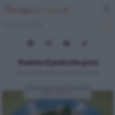
Insalata di pasta alla greca
Home
>
Primi piatti
>
Pasta
>
Insalata di pasta alla greca
Ricetta insalata di pasta alla greca
di
Elena Amatucci