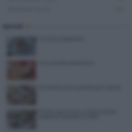
Ricette per pic nic
334
Speciali
Torte di compleanno
Torta di mele senza burro
12 insalate di riso perfette per l’estate
15 dolci senza forno: ricette facili da
preparare quando fa caldo