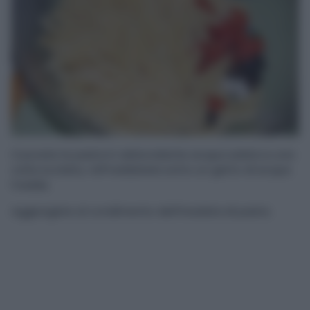
Cuocete la pasta in abbondante acqua salata e una
volta scolata, raffreddatela sotto un getto di acqua
fredda.
Aggiungete al condimento dell’insalata di pasta.