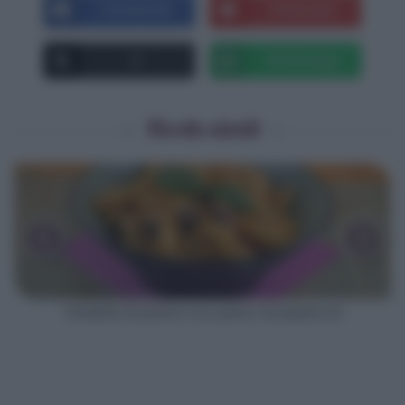
Facebook
Pinterest
X
Whatsapp
Ricette simili
‹
›
Insalata di pasta con pesto di peperoni