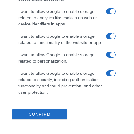
Pasta frolla
I want to allow Google to enable storage
Pasta sfoglia
related to analytics like cookies on web or
Crema pasticcera
device identifiers in apps.
Besciamella
I want to allow Google to enable storage
Pasta per pizze
related to functionality of the website or app.
Pan di Spagna
I want to allow Google to enable storage
Cheesecake
related to personalization.
I want to allow Google to enable storage
Newsletter
Mi presento
related to security, including authentication
functionality and fraud prevention, and other
Contattami
Privacy Policy
user protection.
CONFIRM
© 2022 gnamgnam.it
TOP