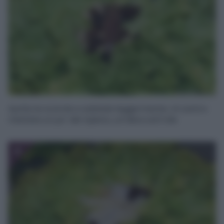
Aprite le scarole e salatele leggermente. Al centro
mettete un po’ del ripieno, un’alice sott’olio
4