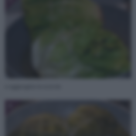
7
e aggiungete le scarole.
8