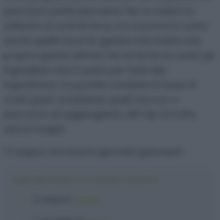
piacciono particolarmente. Per la ricetta ho
utilizzato le scarole lisce, ma si possono usare
anche quelle ricce (in genere mia madre usa
proprio queste ultime). Per la farcia ho usato gli
ingredienti che si usano per farle alla
napoletana, ma potete cambiare in base ai
vostri gusti, omettendo quelli che non vi
piacciono ed aggiungendo altri tipi di frutta
secca magari.
Vi auguro una buona giornata golosauri!
Ingredienti per le scarole imbottite
2 cespi
di
scarole