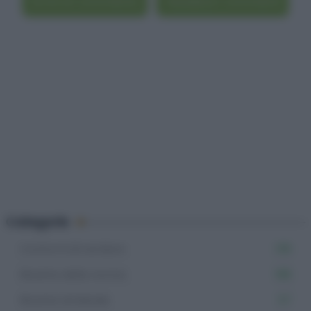
Scrivi un commento
Visualizza i commenti
Categorie
Contorni di verdure
136
Ricette della nonna
198
Ricette di Natale
57