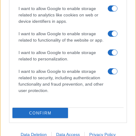
Pasta frolla
I want to allow Google to enable storage
Pasta sfoglia
related to analytics like cookies on web or
Crema pasticcera
device identifiers in apps.
Besciamella
I want to allow Google to enable storage
Pasta per pizze
related to functionality of the website or app.
Pan di Spagna
I want to allow Google to enable storage
Cheesecake
related to personalization.
I want to allow Google to enable storage
Newsletter
Mi presento
related to security, including authentication
functionality and fraud prevention, and other
Contattami
Privacy Policy
user protection.
CONFIRM
© 2022 gnamgnam.it
TOP
Data Deletion
Data Access
Privacy Policy