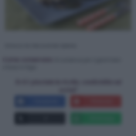
Ed ecco le mie scarole ripiene.
Come conservare:
Si conserva per 2 giorni ben
chiuso in frigo.
Se ti è piaciuta la ricetta, condividila sui
social!
Facebook
Pinterest
X
Whatsapp