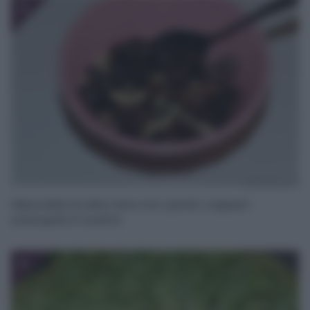
2
Mescolate le olive nere con i pinoli, i capperi
sciacquati e l’uvetta.
3