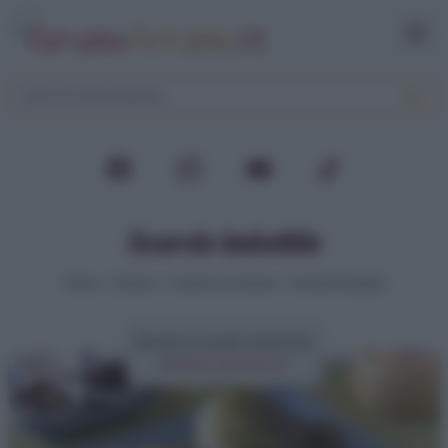
Scarole imbottite
Home
>
Contorni
>
Contorni di verdure
>
Scarole imbottite
Ricetta scarole imbottite
di
Elena Amatucci