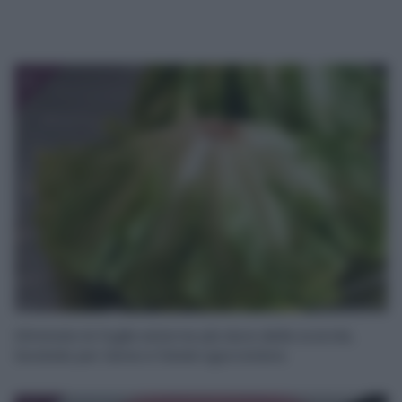
1
Eliminate le foglie esterne più dure delle scarole,
lavatele per bene e fatele sgocciolare.