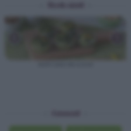
Ricette simili
‹
›
Muffin salati alle scarole
Commenti