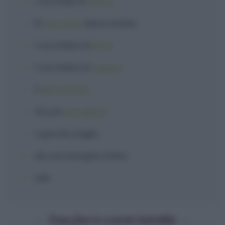
1 cucchiaio
di
uvetta
10
olive nere
denocciolate
1 cucchiaino
di
pinoli
1 cucchiaino
di
capperi
2
alici sott'olio
40 g
di
parmigiano
1 spicchio
d'
aglio
olio extravergine d'oliva
sale
Come fare le scarole imbottite