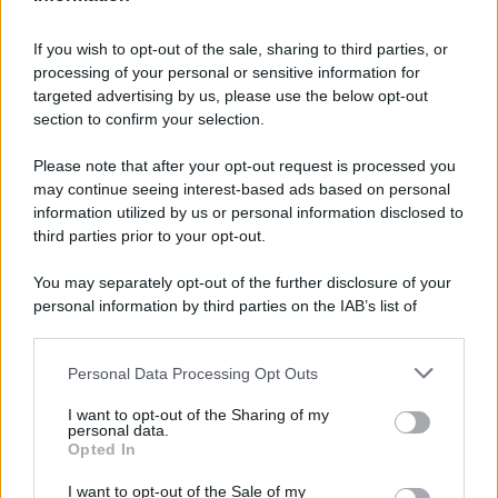
Pasta al pomodoro: il grande classico
If you wish to opt-out of the sale, sharing to third parties, or
che non delude mai
processing of your personal or sensitive information for
targeted advertising by us, please use the below opt-out
section to confirm your selection.
Sbriciolata senza cottura: il dolce facile
che si prepara senza accendere il forno
Please note that after your opt-out request is processed you
may continue seeing interest-based ads based on personal
information utilized by us or personal information disclosed to
third parties prior to your opt-out.
You may separately opt-out of the further disclosure of your
personal information by third parties on the IAB’s list of
downstream participants.
Personal Data Processing Opt Outs
This information may also be disclosed by us to third parties
on the IAB’s List of Downstream Participants that may further
I want to opt-out of the Sharing of my
disclose it to other third parties.
personal data.
Opted In
Please note that this website/app uses one or more Google
services and may gather and store information including but
I want to opt-out of the Sale of my