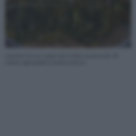
Coprite con un coperchio e fate cuocere 20-25
minuti, rigirandole a metà cottura.