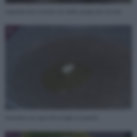
Legatele ben strette con dello spago per arrosti.
6
Rosolate uno spicchio d’aglio in padella