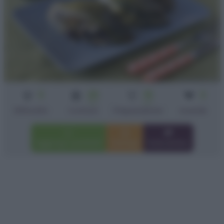
3
25
15
2
min
min
Difficoltà
Cottura
Preparazione
scarole
Aggiungi a preferiti
Stampa
Invia amico