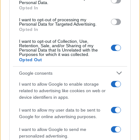
Personal Data.
not limited to your visit or usage behaviour. You may click to
Opted In
grant or deny consent to Google and its third-party tags to
use your data for below specified purposes in below Google
I want to opt-out of processing my
consent section.
Personal Data for Targeted Advertising.
Opted In
I want to opt-out of Collection, Use,
Retention, Sale, and/or Sharing of my
Personal Data that Is Unrelated with the
Purposes for which it was collected.
Opted Out
Google consents
I want to allow Google to enable storage
related to advertising like cookies on web or
Le ricette di GnamGnam by Elena Amatucci
device identifiers in apps.
Le immagini e i testi pubblicati in questo sito sono di
I want to allow my user data to be sent to
proprietà dell'autrice Elena Amatucci e sono protetti dalla
Google for online advertising purposes.
legge sul diritto d'autore n. 633/1941 e successive modifiche.
I want to allow Google to send me
Ricette popolari
personalized advertising.