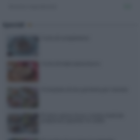
Ricette napoletane
103
Speciali
Torte di compleanno
Torta di mele senza burro
12 insalate di riso perfette per l’estate
15 dolci senza forno: ricette facili da
preparare quando fa caldo