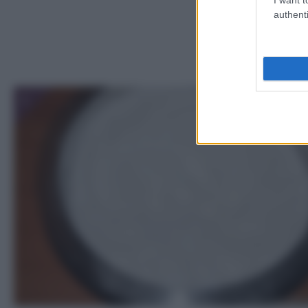
authenti
1