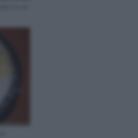
dita, fno ad
ia