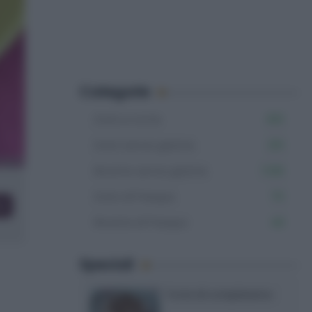
Categorie
Dolci e torte
851
Dolci senza glutine
215
Ricette senza glutine
1.106
Dolci di Pasqua
70
co
Ricette di Pasqua
49
Speciali
Torte di compleanno