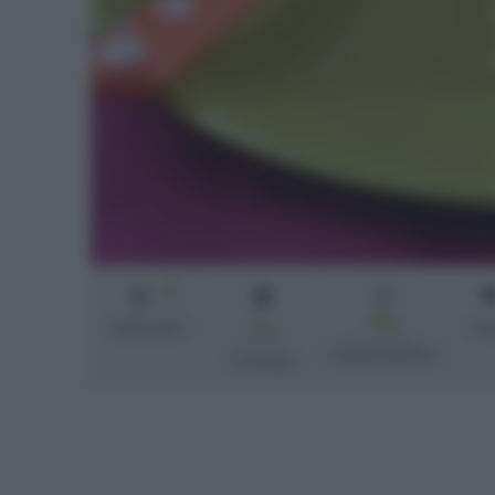
3
50
1 h
Difficoltà
Pe
min + riposo
e 30 min
Preparazione
Cottura