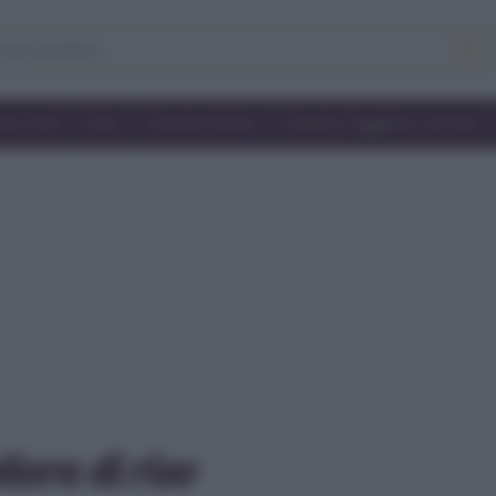
Secondi
Dolci
Ricette bimby
Ricette friggitrice ad aria
iera di riso