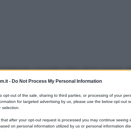
tradizionale
, e prevede l’utilizzo del riso al posto d
a settimana scorsa sono riuscita a prepararla. :P Da
.it -
Do Not Process My Personal Information
utine (almeno nella mia ricetta eh! :) ), ho deciso 
odo da potervi dare una ricetta della pastiera per c
to opt-out of the sale, sharing to third parties, or processing of your per
formation for targeted advertising by us, please use the below opt-out s
 grano – riso, potete utilizzare la solita
ricetta de
 selection.
 that after your opt-out request is processed you may continue seeing i
 perfetta per chi non ama la consistenza del grano. 
ased on personal information utilized by us or personal information dis