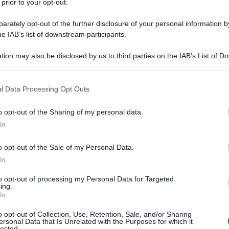
 prior to your opt-out.
ta, non si accorgerà neanche della differenza. ;)
rately opt-out of the further disclosure of your personal information by
he IAB’s list of downstream participants.
tion may also be disclosed by us to third parties on the IAB’s List of 
 that may further disclose it to other third parties.
 that this website/app uses one or more Google services and may gath
l Data Processing Opt Outs
including but not limited to your visit or usage behaviour. You may click 
1
uovo
 to Google and its third-party tags to use your data for below specifi
o opt-out of the Sharing of my personal data.
ogle consent section.
In
3
tuorli
o opt-out of the Sale of my Personal Data.
buccia d'arancia
grattugiata
In
1 pizzico
di
sale
to opt-out of processing my Personal Data for Targeted
ing.
In
o opt-out of Collection, Use, Retention, Sale, and/or Sharing
5
uova
ersonal Data that Is Unrelated with the Purposes for which it
lected.