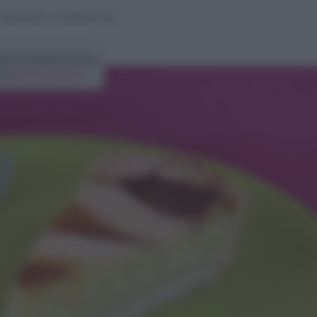
Dolci e torte
>
Pastiera di riso
cetta pastiera di riso
di
Elena Amatucci