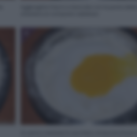
e.
Aggiungete il burro e lavorate con la punta delle 
ottenere un composto sabbioso.
4
Al centro mettete lo zucchero, la buccia d’aranc