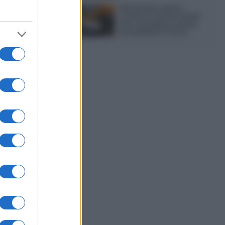
Sbriciolata senza
cottura: il dolce facile
che si prepara senza
accendere il forno