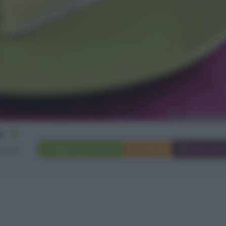
12
Aggiungi a preferiti
Stampa
Invia ami
rsone