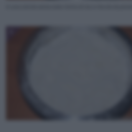
In una ciotola setacciate farina di riso e fecola di patat
3