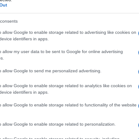
Out
1 fialetta
di
millefiori
consents
cannella
o allow Google to enable storage related to advertising like cookies on
1 pizzico
di
sale
evice identifiers in apps.
o allow my user data to be sent to Google for online advertising
s.
to allow Google to send me personalized advertising.
e la pastiera di riso
o allow Google to enable storage related to analytics like cookies on
evice identifiers in apps.
o allow Google to enable storage related to functionality of the website
o allow Google to enable storage related to personalization.
o allow Google to enable storage related to security, including