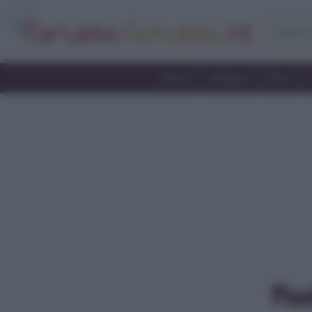
Home
Antipasti
Primi
Past