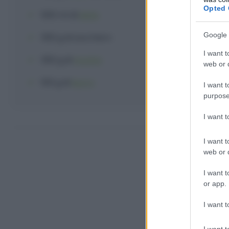
Opted 
500 ml
di
latte
Google 
350 g
di
zucchero
I want t
350 g
di
ricotta
web or d
100 g
di
burro
I want t
purpose
I want 
Come far
I want t
web or d
I want t
or app.
I want t
I want t