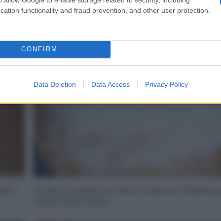
cation functionality and fraud prevention, and other user protection.
2
CONFIRM
Data Deletion
Data Access
Privacy Policy
posto
Al centro ponete zucchero, la buccia d’arancia gr
tuorli e l’uovo intero.