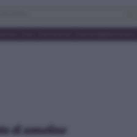
Secondi
Dolci
Ricette bimby
Ricette friggitrice ad aria
ta di semolino