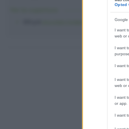
Opted 
Per la copertura:
Google 
200 g
di
cioccolato fondente
I want t
web or d
Come fare l
I want t
purpose
I want 
I want t
web or d
I want t
or app.
I want t
I want t