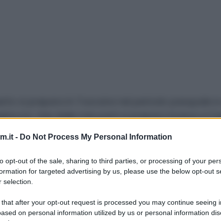
rto si prepara in Toscana nel periodo pasquale e 
gliaccio
, che dalle mie parti si prepara invece a Ca
.it -
Do Not Process My Personal Information
una base di pasta frolla, un ripieno di semolino e 
icetta mi è stata chiesta tante di quelle volte da
to opt-out of the sale, sharing to third parties, or processing of your per
sa a prepararla, e a lei voglio dedicarla, mandandol
formation for targeted advertising by us, please use the below opt-out s
 selection.
 that after your opt-out request is processed you may continue seeing i
lle calorie, ma oggi è domenica, quindi non ce ne 
ased on personal information utilized by us or personal information dis