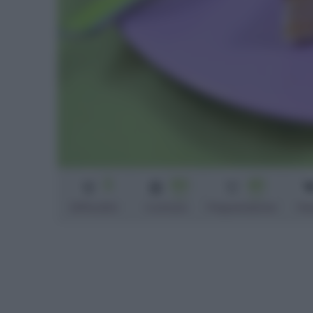
3
60
40
min
min
Difficoltà
Cottura
Preparazione
Pe