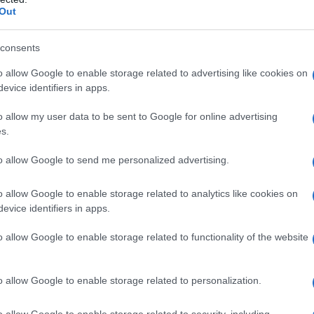
Out
consents
200 ml
di
panna
o allow Google to enable storage related to advertising like cookies on
evice identifiers in apps.
a crostata di semolino
o allow my user data to be sent to Google for online advertising
s.
to allow Google to send me personalized advertising.
o allow Google to enable storage related to analytics like cookies on
evice identifiers in apps.
o allow Google to enable storage related to functionality of the website
o allow Google to enable storage related to personalization.
o allow Google to enable storage related to security, including