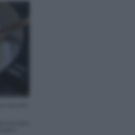
lo e riponete
e il semolino
maniera