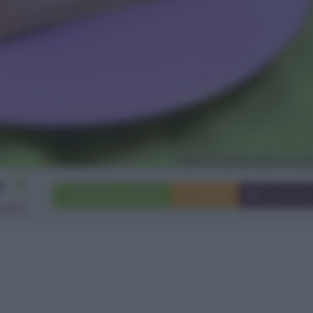
12
Aggiungi a preferiti
Stampa
Invia ami
rsone