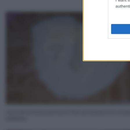
authenti
1
Lavorate la farina ed il burro fino ad ottenere un com
sabbioso.