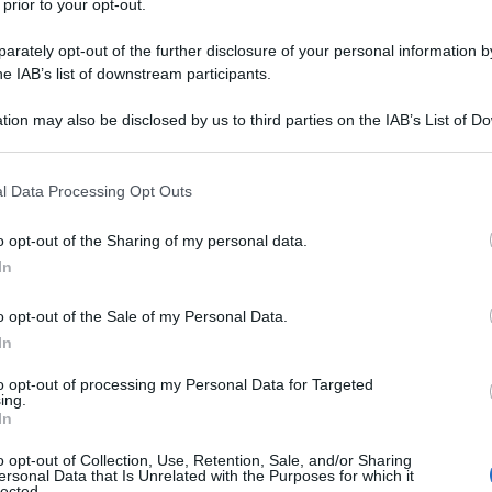
 prior to your opt-out.
o con la
newsletter
! :)
rately opt-out of the further disclosure of your personal information by
he IAB’s list of downstream participants.
tion may also be disclosed by us to third parties on the IAB’s List of 
 that may further disclose it to other third parties.
2
tuorli
 that this website/app uses one or more Google services and may gath
l Data Processing Opt Outs
including but not limited to your visit or usage behaviour. You may click 
1
uovo
intero
 to Google and its third-party tags to use your data for below specifi
o opt-out of the Sharing of my personal data.
ogle consent section.
In
buccia d'arancia
grattugiata
o opt-out of the Sale of my Personal Data.
In
250 g
di
ricotta
to opt-out of processing my Personal Data for Targeted
ing.
In
2
uova
o opt-out of Collection, Use, Retention, Sale, and/or Sharing
buccia d'arancia
ersonal Data that Is Unrelated with the Purposes for which it
lected.