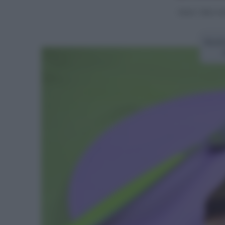
Home
>
Dolci e t
Ricet