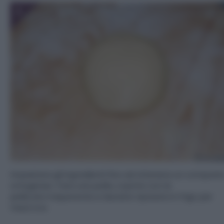
3
Impastare gli ingredienti fino ad ottenere un compost
omogeneo. Fare una palla, coprire con la
pellicola trasparente e lasciare riposare in frigo per
mezz’ora.