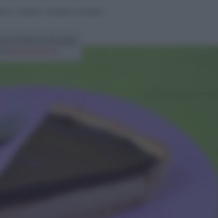
orte
>
Crostate
>
Crostata di semolino
ta crostata di semolino
di
Elena Amatucci