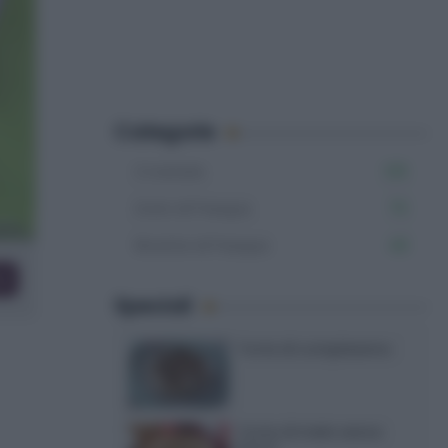
Categorie
Crostate
125
Dolci di Pasqua
70
Ricette di Pasqua
49
co
Speciali
Torte di compleanno
Torta di mele senza
burro