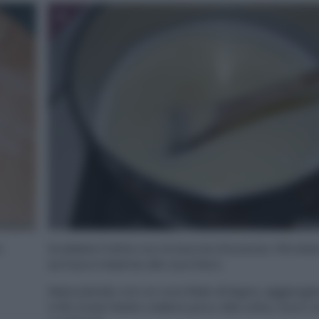
4
o
Scaldate il latte con la buccia d’arancia. Filtrate
sul fuoco insieme allo zucchero.
Mescolando con un cucchiaio di legno, aggiunget
a filo (cioè fatelo cadere poco alla volta, ma in 