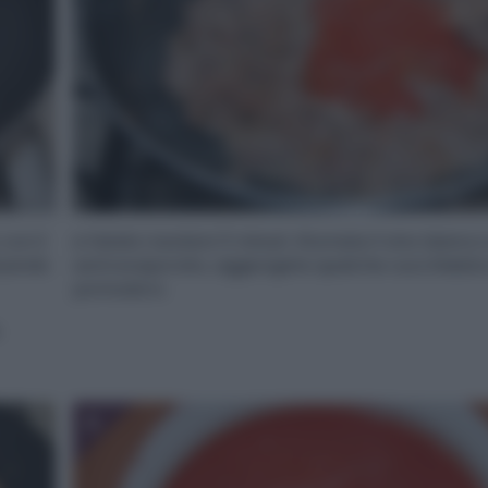
con il
e fatela rosolare 5 minuti. Sfumate il vino bianc
Quando
sarà evaporato, aggiungete qualche cucchiaiata 
pomodoro.
.
6