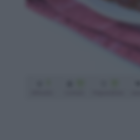
3
50
30
min
min
Difficoltà
Cottura
Preparazione
can