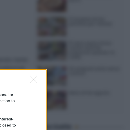
12 insalate di riso
perfette per l’estate
15 dolci senza forno:
ricette facili da
preparare quando fa
caldo
arato tante
dizionali,
20 antipasti estivi senza
cottura
esciamella,
tilizzare
Menù di ferragosto
sonal or
ection to
pasta
nterest-
closed to
Ultime ricette
da non