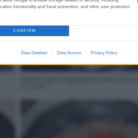
cation functionality and fraud prevention, and other user protection.
CONFIRM
Data Deletion
Data Access
Privacy Policy
Togliete l’aglio ed aggiungete la passata di pom
po’ di sale.
4