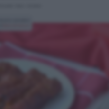
rimi piatti
>
Pasta
>
Cannelloni
Ricetta cannelloni
di
Elena Amatucci