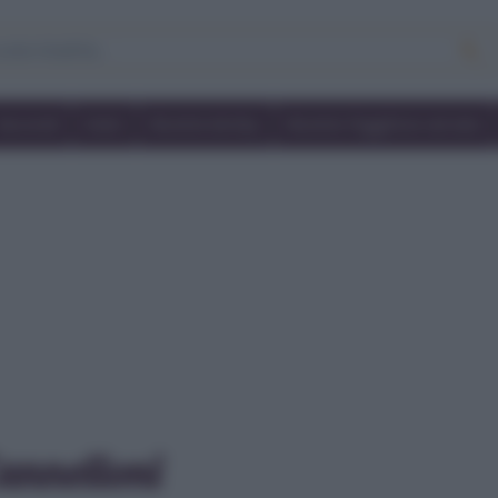
Secondi
Dolci
Ricette bimby
Ricette friggitrice ad aria
annelloni