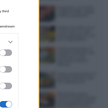
Gazpacho: la ricetta
 third
originale della zuppa
fredda spagnola
Downstream
Gelato al caffè: ecco
come farlo in casa
senza gelatiera e con
soli 3 ingredienti
er and store
to grant or
Frullati di banana: 4
ed purposes
varianti facili per una
colazione o una
merenda sempre
diversa
Pasta al pomodoro: il
grande classico che
non delude mai
Sbriciolata senza
cottura: il dolce facile
che si prepara senza
accendere il forno