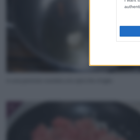
authenti
In una pentola rosolate uno spicchio d’aglio.
3