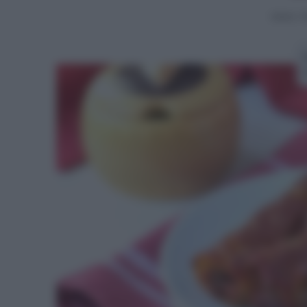
Home
>
P