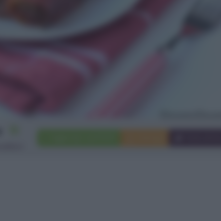
15
Aggiungi a preferiti
Stampa
Invia ami
nelloni