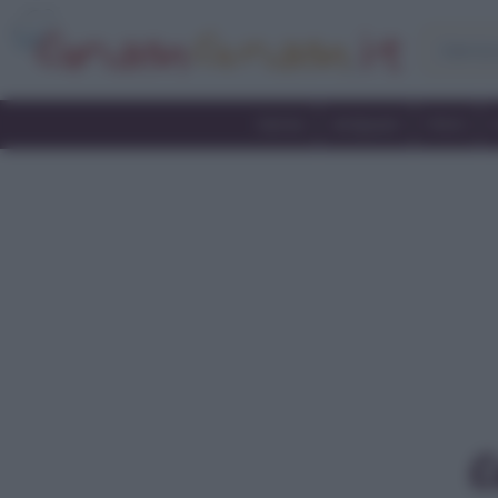
Home
Antipasti
Primi
C