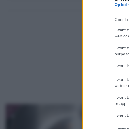
Opted 
Come 
Google 
I want t
web or d
I want t
purpose
I want 
I want t
web or d
I want t
or app.
1
I want t
I want t