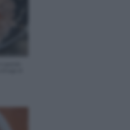
o e quando
di sugo di