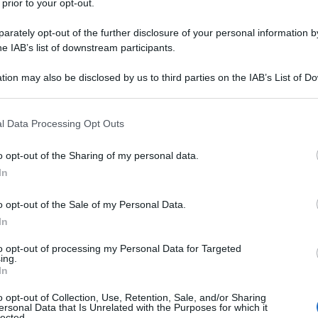
 prior to your opt-out.
rately opt-out of the further disclosure of your personal information by
he IAB’s list of downstream participants.
tion may also be disclosed by us to third parties on the IAB’s List of 
 that may further disclose it to other third parties.
 that this website/app uses one or more Google services and may gath
1
cipolla
l Data Processing Opt Outs
including but not limited to your visit or usage behaviour. You may click 
 to Google and its third-party tags to use your data for below specifi
1 spicchio
d'
aglio
o opt-out of the Sharing of my personal data.
ogle consent section.
In
100 ml
di
vino bianco
o opt-out of the Sale of my Personal Data.
olio extravergine d'oliva
In
sale
to opt-out of processing my Personal Data for Targeted
ing.
In
pepe
o opt-out of Collection, Use, Retention, Sale, and/or Sharing
ersonal Data that Is Unrelated with the Purposes for which it
lected.