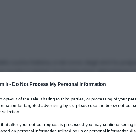
lla cucina italiana, e nel corso degli anni ho prep
n ricotta e spinaci
. A me piacciono abbastanza tra
i da una salsa rosè, ossia di salsa di pomodoro e b
.it -
Do Not Process My Personal Information
di parmigiano. Per una versione bianca vi basterà u
to opt-out of the sale, sharing to third parties, or processing of your per
formation for targeted advertising by us, please use the below opt-out s
ti
oppure prearare la
sfoglia fatta in casa
con la 
 selection.
eno di carne.
 that after your opt-out request is processed you may continue seeing i
ased on personal information utilized by us or personal information dis
lizzare anche il metodo di
cottura in padella
., così 