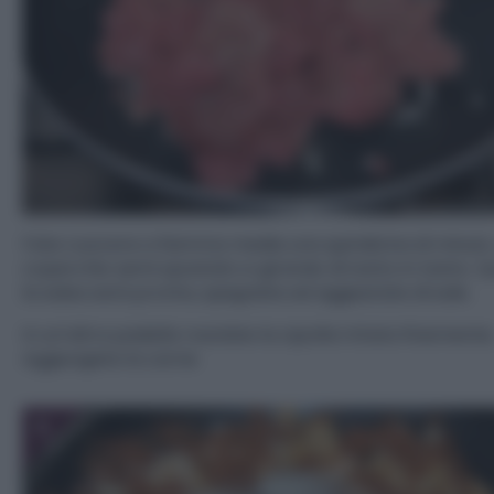
Fate cuocere a fiamma media una quindicina di minuti, 
coperchio semi spostato e girando di tanto in tanto. 
la salsa sarà pronta, spegnete ed aggiustate di sale.
In un’altra padella rosolate la cipolla tritata finemente
Aggiungete la carne
5