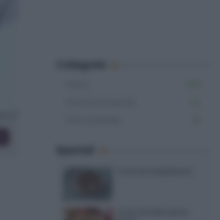
Categorie
Pasta
402
Primi di Carnevale
44
Primi di Natale
79
co
Speciali
Torte di compleanno
Torta di mele senza
burro