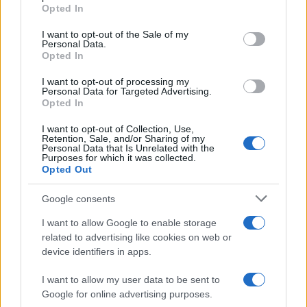
Opted In
Please note that this website/app uses one or more Google
services and may gather and store information including but
I want to opt-out of the Sale of my
Personal Data.
not limited to your visit or usage behaviour. You may click to
Opted In
grant or deny consent to Google and its third-party tags to
use your data for below specified purposes in below Google
I want to opt-out of processing my
consent section.
Personal Data for Targeted Advertising.
Opted In
I want to opt-out of Collection, Use,
Retention, Sale, and/or Sharing of my
Personal Data that Is Unrelated with the
Purposes for which it was collected.
Speciali
Opted Out
Torte di compleanno
Google consents
I want to allow Google to enable storage
related to advertising like cookies on web or
device identifiers in apps.
Torta di mele senza burro
I want to allow my user data to be sent to
Google for online advertising purposes.