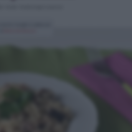
ti
>
Risotti
>
Risotto funghi e salsiccia
risotto funghi e salsiccia
di
Elena Amatucci