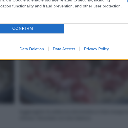
Sciogliete metà del burro e rosolate la cipolla.
cation functionality and fraud prevention, and other user protection.
4
CONFIRM
Data Deletion
Data Access
Privacy Policy
Aggiungete la salsiccia sbriciolata e fate insapor
minuto. Sfumate col vino bianco.