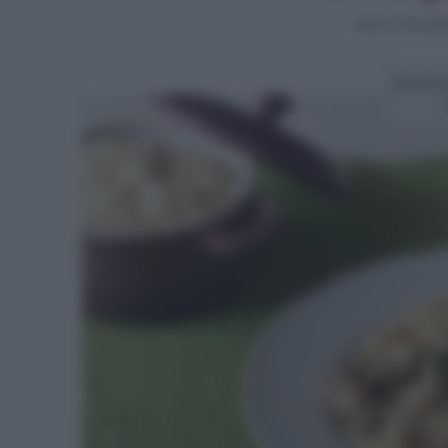
Home
>
Primi piat
Ricetta 