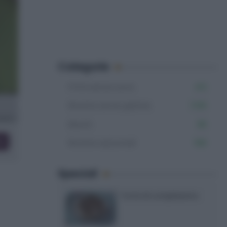
Categorie
Primi senza uova
412
Ricette senza glutine
1.106
Risotti
98
co
Ricette autunnali
168
Speciali
Torte di compleanno