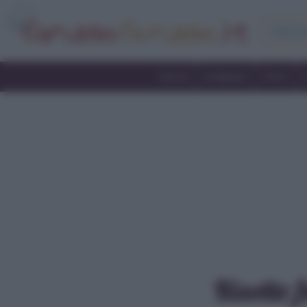
Home
Antipasti
Primi
Risotto f