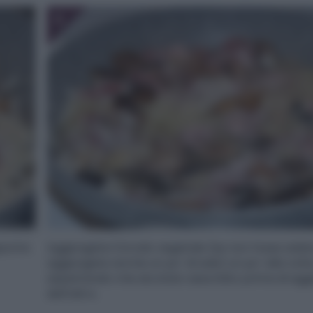
6
porire
Aggiungete il brodo vegetale (se non fosse salat
aggiungete anche un po’ di sale) un po’ alla volta
aspettando che sia stato assorbito prima di ag
dell’altro.