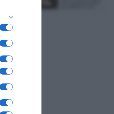
che si prepara senza
accendere il forno