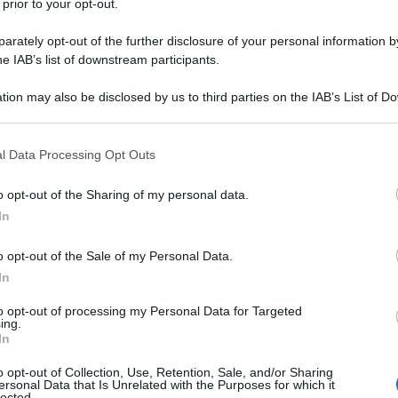
 prior to your opt-out.
50 ml
di
vino bianco
rately opt-out of the further disclosure of your personal information by
prezzemolo
he IAB’s list of downstream participants.
sale
tion may also be disclosed by us to third parties on the IAB’s List of 
 that may further disclose it to other third parties.
 that this website/app uses one or more Google services and may gath
l Data Processing Opt Outs
including but not limited to your visit or usage behaviour. You may click 
 to Google and its third-party tags to use your data for below specifi
risotto funghi e salsiccia
o opt-out of the Sharing of my personal data.
ogle consent section.
In
o opt-out of the Sale of my Personal Data.
In
to opt-out of processing my Personal Data for Targeted
ing.
In
o opt-out of Collection, Use, Retention, Sale, and/or Sharing
ersonal Data that Is Unrelated with the Purposes for which it
lected.