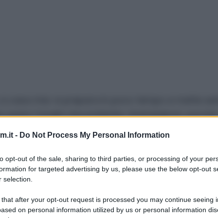
ico a casa mia: si prepara in poco tempo e mette s
ete usare i funghi che preferite: champignon, porcini,
che surgelati vanno bene.
.it -
Do Not Process My Personal Information
to opt-out of the sale, sharing to third parties, or processing of your per
formation for targeted advertising by us, please use the below opt-out s
 selection.
1 cucchiaio
di
cipolla
tritata
 that after your opt-out request is processed you may continue seeing i
ased on personal information utilized by us or personal information dis