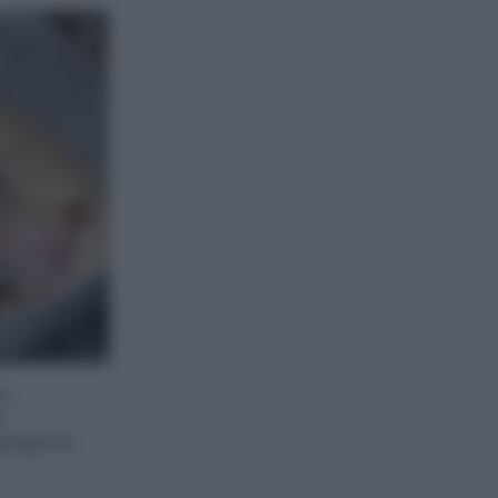
o,
,
giungerne