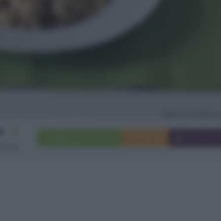
2
Aggiungi a preferiti
Stampa
Invia ami
rsone