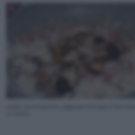
5
Quado sarà evaporato, aggiunget ei funghi, e fate insa
un minuto.