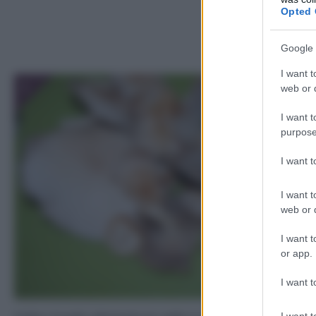
Opted 
Google 
I want t
1
web or d
I want t
purpose
I want 
I want t
web or d
I want t
or app.
I want t
I want t