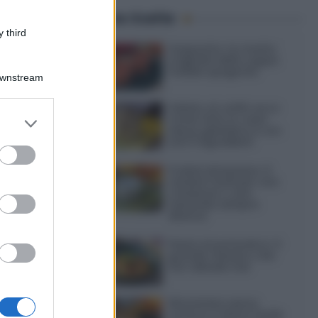
Ultime ricette
 third
Gazpacho: la ricetta
originale della zuppa
fredda spagnola
Downstream
Gelato al caffè: ecco
er and store
come farlo in casa
senza gelatiera e con
to grant or
soli 3 ingredienti
ed purposes
Frullati di banana: 4
varianti facili per una
colazione o una
merenda sempre
diversa
Pasta al pomodoro: il
grande classico che
non delude mai
Sbriciolata senza
cottura: il dolce facile