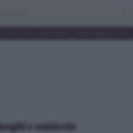
Secondi
Dolci
Ricette bimby
Ricette friggitrice ad aria
unghi e salsiccia