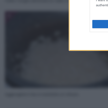
Pulite i funghi, eliminate le radici e tagliateli a fettine.
authenti
3
Aggiungete il riso e tostatelo un minuto.