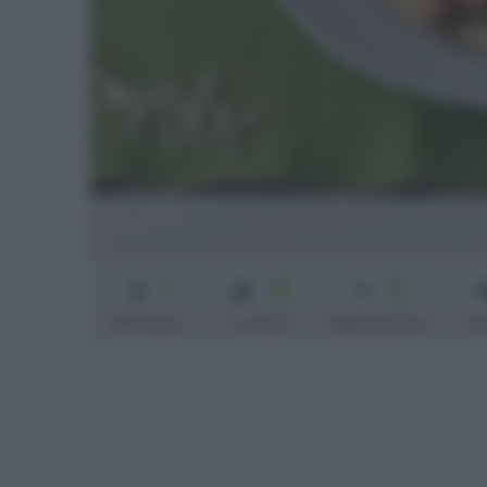
3
25
10
min
min
Difficoltà
Cottura
Preparazione
Pe