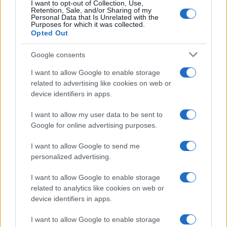
I want to opt-out of Collection, Use,
Retention, Sale, and/or Sharing of my
Personal Data that Is Unrelated with the
Purposes for which it was collected.
Opted Out
Google consents
I want to allow Google to enable storage
related to advertising like cookies on web or
Le ricette di GnamGnam by Elena Amatucci
device identifiers in apps.
Le immagini e i testi pubblicati in questo sito sono di
I want to allow my user data to be sent to
proprietà dell'autrice Elena Amatucci e sono protetti dalla
Google for online advertising purposes.
legge sul diritto d'autore n. 633/1941 e successive modifiche.
I want to allow Google to send me
Ricette popolari
personalized advertising.
Pasta frolla
I want to allow Google to enable storage
Pasta sfoglia
related to analytics like cookies on web or
Crema pasticcera
device identifiers in apps.
Besciamella
I want to allow Google to enable storage