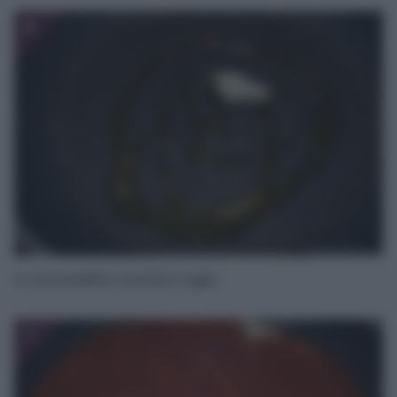
6
In una padella rosolate l’aglio.
7