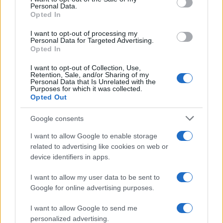
Personal Data.
not limited to your visit or usage behaviour. You may click to
Opted In
grant or deny consent to Google and its third-party tags to
use your data for below specified purposes in below Google
I want to opt-out of processing my
consent section.
Personal Data for Targeted Advertising.
Opted In
I want to opt-out of Collection, Use,
Retention, Sale, and/or Sharing of my
Personal Data that Is Unrelated with the
Purposes for which it was collected.
Opted Out
Google consents
I want to allow Google to enable storage
related to advertising like cookies on web or
Le ricette di GnamGnam by Elena Amatucci
device identifiers in apps.
Le immagini e i testi pubblicati in questo sito sono di
I want to allow my user data to be sent to
proprietà dell'autrice Elena Amatucci e sono protetti dalla
Google for online advertising purposes.
legge sul diritto d'autore n. 633/1941 e successive modifiche.
I want to allow Google to send me
Ricette popolari
personalized advertising.