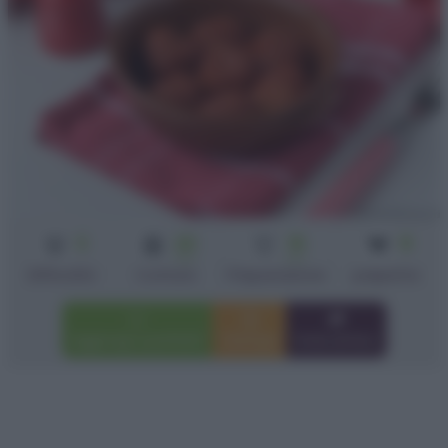
3
20
15
8
min
min
Difficoltà
Cottura
Preparazione
polpette
Aggiungi a preferiti
Stampa
Invia amico