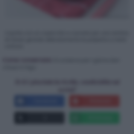
Coprite con un coperchio e cuocete per una ventina
di minuti, girando delicatamente le polpette a metà
cottura.
Come conservare:
Si conserva per 1 giorno ben
chiuso in frigo.
Se ti è piaciuta la ricetta, condividila sui
social!
Facebook
Pinterest
X
Whatsapp