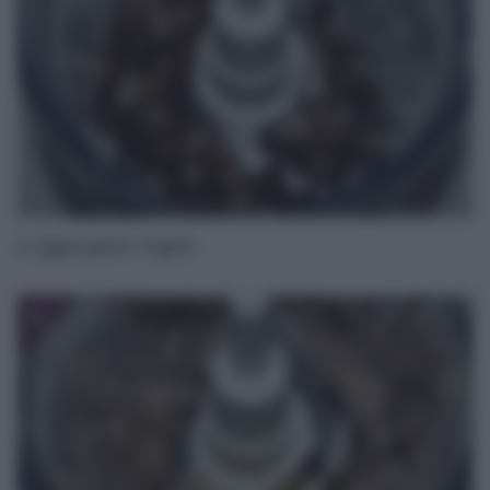
e aggiungete i fagioli.
3