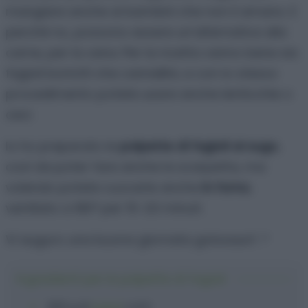
mangiare anche ai bambini che non li amano. E
perchè no, possono essere un’alternativa alla
carne, per la cena. Per la ricetta vanno bene sia
fagioli borlotti che cannellini, e con lo stesso
procedimento potete usare anche lenticchie o
ceci.
Io ho preparato le
polpette di fagioli al sugo
,
così da poter fare anche la scarpetta, ma
volendo potete cuocerle anche
in forno
,
ventilato a 180° per 15-20 minuti.
Vi auguro una buona giornata golosauri! :*
Ingredienti per le polpette di fagioli
200 g
di
fagioli
cotti