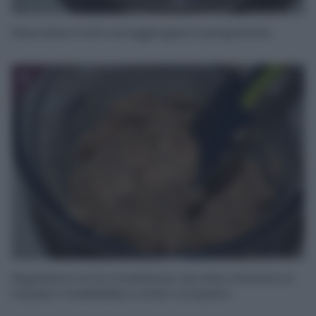
Mescolate il tutto ed aggiungete il pangrattato.
5
Regolatevi con la consistenza, dovrete ottenere un
impasto modellabile e molto compatto.