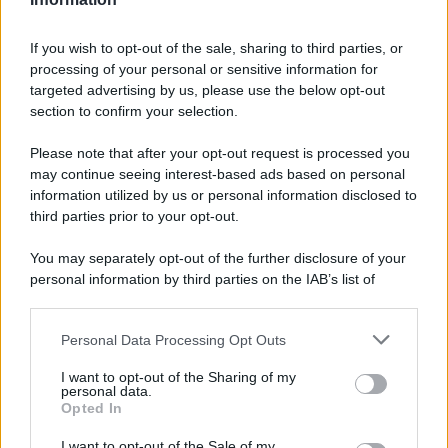
Pasta al pomodoro: il grande classico
If you wish to opt-out of the sale, sharing to third parties, or
che non delude mai
processing of your personal or sensitive information for
targeted advertising by us, please use the below opt-out
section to confirm your selection.
Sbriciolata senza cottura: il dolce facile
che si prepara senza accendere il forno
Please note that after your opt-out request is processed you
may continue seeing interest-based ads based on personal
information utilized by us or personal information disclosed to
third parties prior to your opt-out.
You may separately opt-out of the further disclosure of your
personal information by third parties on the IAB’s list of
downstream participants.
Personal Data Processing Opt Outs
This information may also be disclosed by us to third parties
on the IAB’s List of Downstream Participants that may further
I want to opt-out of the Sharing of my
disclose it to other third parties.
personal data.
Opted In
Please note that this website/app uses one or more Google
services and may gather and store information including but
I want to opt-out of the Sale of my