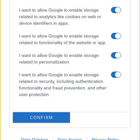
Pasta frolla
I want to allow Google to enable storage
Pasta sfoglia
related to analytics like cookies on web or
Crema pasticcera
device identifiers in apps.
Besciamella
I want to allow Google to enable storage
Pasta per pizze
related to functionality of the website or app.
Pan di Spagna
I want to allow Google to enable storage
Cheesecake
related to personalization.
I want to allow Google to enable storage
Newsletter
Mi presento
related to security, including authentication
functionality and fraud prevention, and other
Contattami
Privacy Policy
user protection.
CONFIRM
© 2022 gnamgnam.it
Data Deletion
Data Access
Privacy Policy