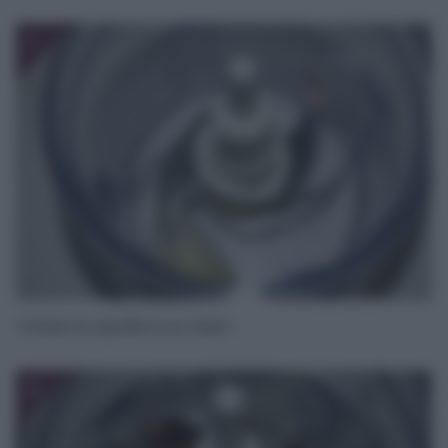
1
Tritate la cipolla in un mixer
2