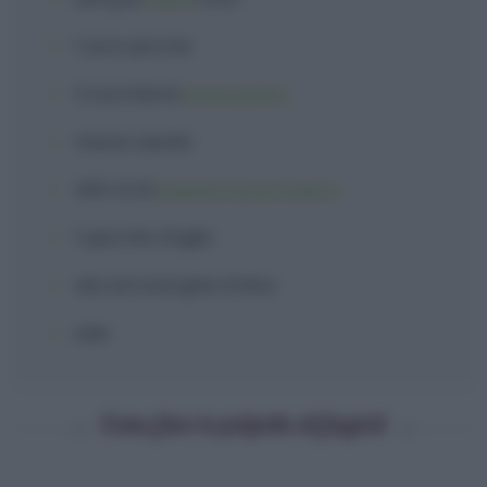
1
uovo
piccolo
3 cucchiai
di
pangrattato
mezza
cipolla
400 ml
di
passata di pomodoro
1 spicchio
d'
aglio
olio extravergine d'oliva
sale
Come fare le polpette di fagioli