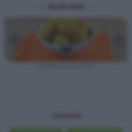
Ricette simili
‹
›
Polpette di zucca e ceci
Commenti