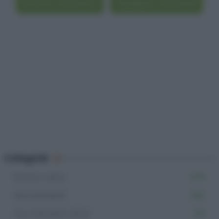
Scrivi un commento
Visualizza i commenti
Categorie
Ricette veloci
878
Secondi piatti
480
Secondi piatti veloci
136