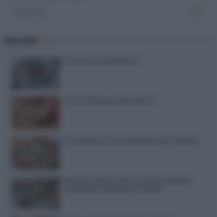
Polpette
106
Speciali
Torte di compleanno
Torta di mele senza burro
12 insalate di riso perfette per l’estate
15 dolci senza forno: ricette facili da
preparare quando fa caldo