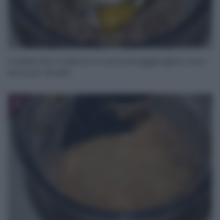
Frullate fino a ridurre in crema ed aggiungete l’uovo
ed un po’ di sale.
4