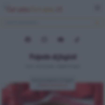
Polpette di fagioli
Home
>
Secondi piatti
>
Polpette di fagioli
Ricetta polpette di fagioli
di
Elena Amatucci