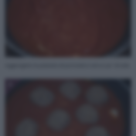
Aggiungete la passata di pomodoro ed un po’ di sale.
8