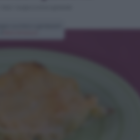
>
Pasta
>
Lasagne zucchine e gamberetti
sagne zucchine e gamberetti
di
Elena Amatucci