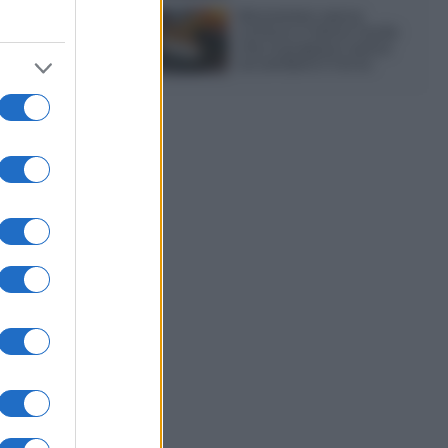
Sbriciolata senza
cottura: il dolce facile
che si prepara senza
accendere il forno