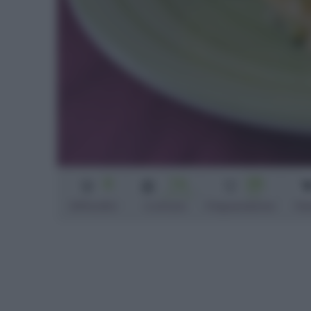
4
1 h
25
e 10 min
min
Difficoltà
Cottura
Preparazione
Pe