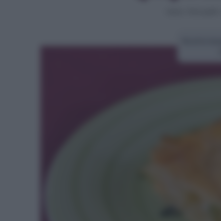
Home
>
Primi piatti
Ricetta la