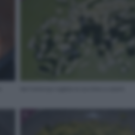
e
Nel frattempo tagliate le zucchine a cubetti.
6