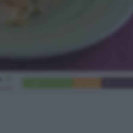
12
Aggiungi a preferiti
Stampa
Invia ami
rsone