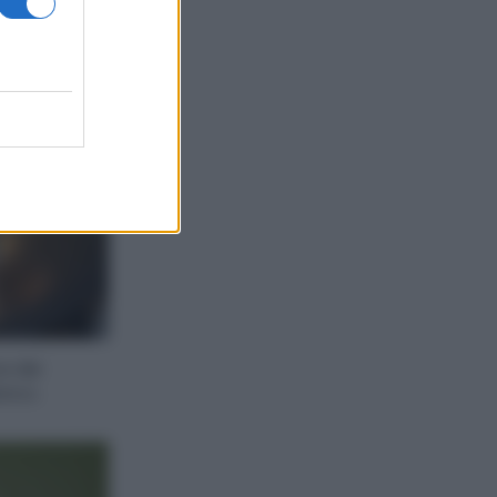
e dei
anco.