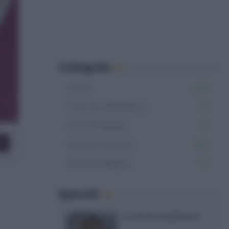
Categorie
Pasta
402
Primi di Capodanno
73
Primi di Natale
79
co
Ricette di pesce
223
Ricette lasagne
57
Speciali
Torte di compleanno