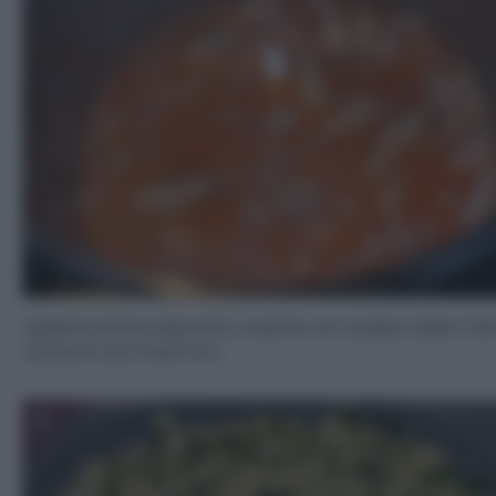
Appena sarà evaporato, coprite con acqua calda. Fat
cuocere una mezz’ora.
5