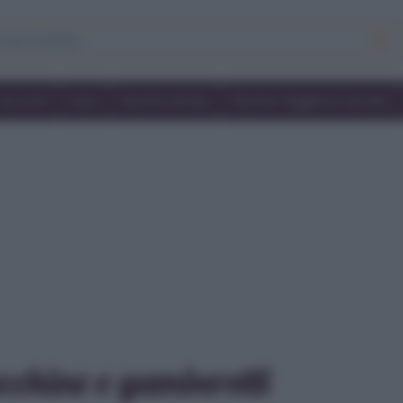
Secondi
Dolci
Ricette bimby
Ricette friggitrice ad aria
cchine e gamberetti