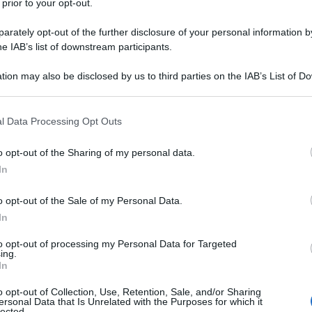
 prior to your opt-out.
mberetti
rately opt-out of the further disclosure of your personal information by
he IAB’s list of downstream participants.
i grano
50 g
di
parmigiano
tion may also be disclosed by us to third parties on the IAB’s List of 
1 spicchio
d'
aglio
 that may further disclose it to other third parties.
olio extravergine d'oliva
 that this website/app uses one or more Google services and may gath
l Data Processing Opt Outs
including but not limited to your visit or usage behaviour. You may click 
sale
 to Google and its third-party tags to use your data for below specifi
o opt-out of the Sharing of my personal data.
ogle consent section.
In
o opt-out of the Sale of my Personal Data.
In
olio extravergine d'oliva
to opt-out of processing my Personal Data for Targeted
ing.
50 ml
di
vino bianco
In
o opt-out of Collection, Use, Retention, Sale, and/or Sharing
sale
(se necessario)
ersonal Data that Is Unrelated with the Purposes for which it
lected.