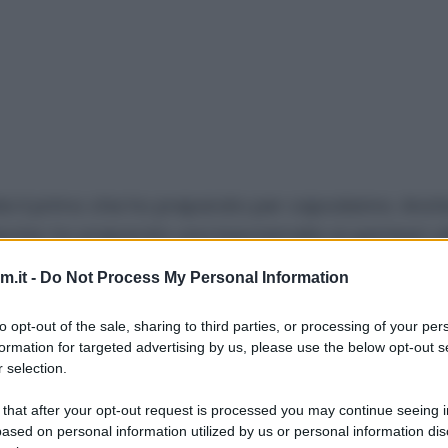
e il primo che ho preparato per capodanno. Anche
bianche: ho preparato una besciamella ai gamberi ut
i gamberetti. In questo modo avrete un piatto sapo
.it -
Do Not Process My Personal Information
ero buttati. :D
to opt-out of the sale, sharing to third parties, or processing of your per
rnativa potete seguire la ricetta della mia
pasta all
formation for targeted advertising by us, please use the below opt-out s
proseguire come da ricetta.
 selection.
 that after your opt-out request is processed you may continue seeing i
ased on personal information utilized by us or personal information dis