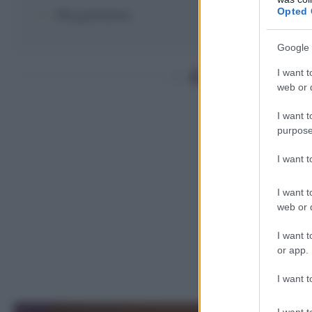
Opted 
150 g
di
farina
Google 
Come fare le la
I want t
web or d
I want t
purpose
I want 
I want t
web or d
I want t
or app.
I want t
I want t