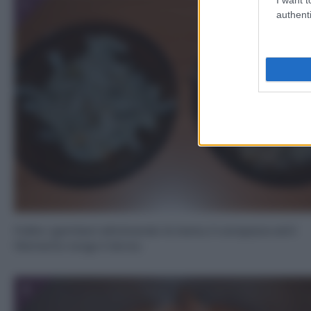
1
authenti
Pulite i gamberi eliminando la testa, il carapace ed il
filamento lungo il dorso.
3