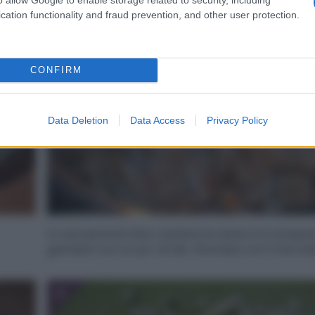
2
cation functionality and fraud prevention, and other user protection.
CONFIRM
Data Deletion
Data Access
Privacy Policy
In una pentola fate rosolare le teste e il carapac
gamberi con un po’ di olio. Sfumate con il vino bi
4