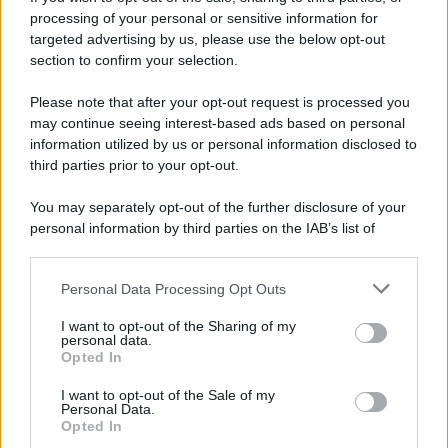
che si prepara senza accendere il forno
processing of your personal or sensitive information for
targeted advertising by us, please use the below opt-out
section to confirm your selection.
Acquasale: il piatto fresco della
tradizione pronto in 10 minuti
Please note that after your opt-out request is processed you
may continue seeing interest-based ads based on personal
information utilized by us or personal information disclosed to
third parties prior to your opt-out.
You may separately opt-out of the further disclosure of your
personal information by third parties on the IAB’s list of
downstream participants.
Personal Data Processing Opt Outs
This information may also be disclosed by us to third parties
on the IAB’s List of Downstream Participants that may further
I want to opt-out of the Sharing of my
disclose it to other third parties.
personal data.
Opted In
Please note that this website/app uses one or more Google
services and may gather and store information including but
I want to opt-out of the Sale of my
Personal Data.
not limited to your visit or usage behaviour. You may click to
Opted In
grant or deny consent to Google and its third-party tags to