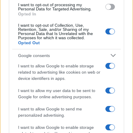
use your data for below specified purposes in below Google
I want to opt-out of processing my
consent section.
Personal Data for Targeted Advertising.
Opted In
I want to opt-out of Collection, Use,
Retention, Sale, and/or Sharing of my
Personal Data that Is Unrelated with the
Purposes for which it was collected.
Opted Out
Google consents
I want to allow Google to enable storage
related to advertising like cookies on web or
Le ricette di GnamGnam by Elena Amatucci
device identifiers in apps.
Le immagini e i testi pubblicati in questo sito sono di
I want to allow my user data to be sent to
proprietà dell'autrice Elena Amatucci e sono protetti dalla
Google for online advertising purposes.
legge sul diritto d'autore n. 633/1941 e successive modifiche.
I want to allow Google to send me
Ricette popolari
personalized advertising.
Pasta frolla
I want to allow Google to enable storage
Pasta sfoglia