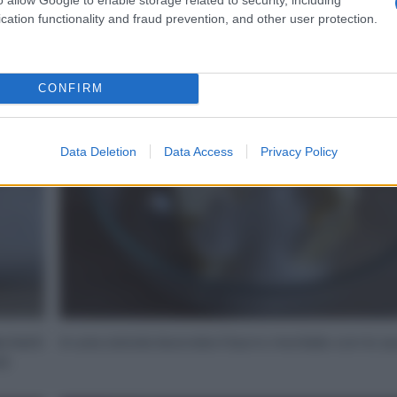
cation functionality and fraud prevention, and other user protection.
2
CONFIRM
Data Deletion
Data Access
Privacy Policy
schetti
In una ciotola lavorate il burro morbido con lo z
i.