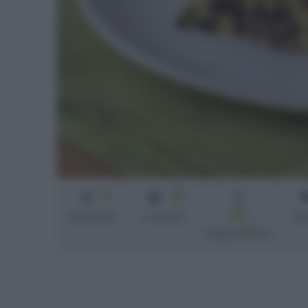
3
15
min
30
Difficoltà
Cottura
bi
min + riposo
Preparazione