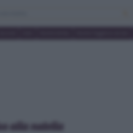
Secondi
Dolci
Ricette bimby
Ricette friggitrice ad aria
s alla nutella