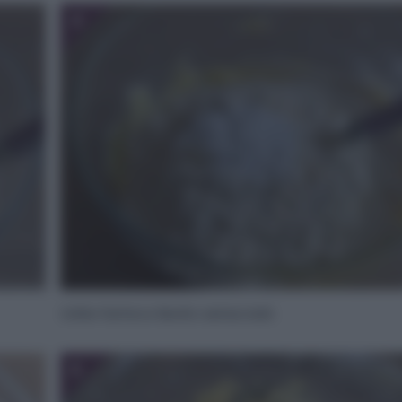
4
Unite farina e lievito setacciati.
6