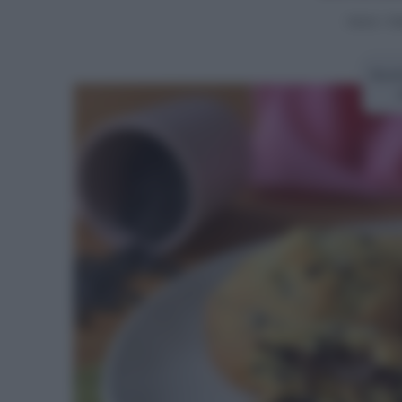
Home
>
Vid
Ricet