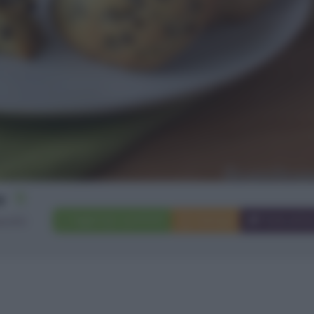
11
Aggiungi a preferiti
Stampa
Invia ami
scotti