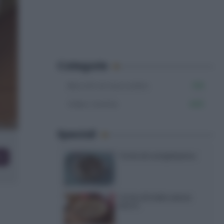
Categorie
Biscotti al cioccolato
109
Video ricette
465
Speciali
Torte di compleanno
co
Torta di mele senza
burro