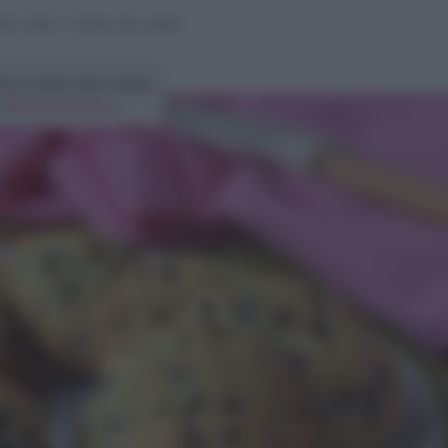
eo ricette
>
Cookies alla nutella
ta cookies alla nutella
di
Elena Amatucci