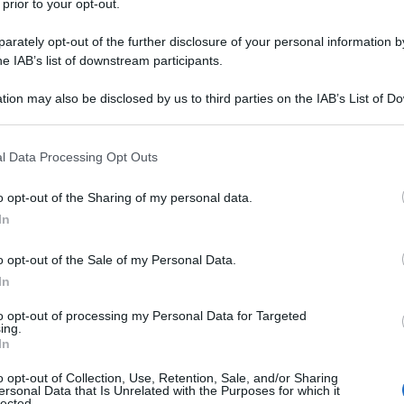
potete ottenere lo stesso risultato anche con due 
 prior to your opt-out.
antità di zucchero rispetto alla mia ricetta classi
rately opt-out of the further disclosure of your personal information by
he IAB’s list of downstream participants.
 del cioccolato e della Nutella. Se amate i dessert
 con
cacao amaro
per ottenere dei cookies ancora 
tion may also be disclosed by us to third parties on the IAB’s List of 
 that may further disclose it to other third parties.
 that this website/app uses one or more Google services and may gath
l Data Processing Opt Outs
 che si scioglie al primo morso, questi cookies son
including but not limited to your visit or usage behaviour. You may click 
 to Google and its third-party tags to use your data for below specifi
o si ha voglia di un dolce davvero esagerato. In 
o opt-out of the Sharing of my personal data.
ogle consent section.
!
In
o opt-out of the Sale of my Personal Data.
In
to opt-out of processing my Personal Data for Targeted
ing.
In
8 g
di
lievito per dolci
o opt-out of Collection, Use, Retention, Sale, and/or Sharing
ersonal Data that Is Unrelated with the Purposes for which it
120 g
di
gocce di cioccolato
lected.