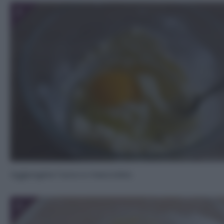
3
Aggiungete l’uovo e mescolate.
5