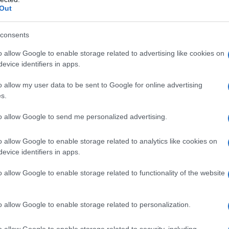
Out
150 g
di
nutella
consents
o allow Google to enable storage related to advertising like cookies on
evice identifiers in apps.
i cookies alla nutella
o allow my user data to be sent to Google for online advertising
s.
to allow Google to send me personalized advertising.
o allow Google to enable storage related to analytics like cookies on
evice identifiers in apps.
o allow Google to enable storage related to functionality of the website
o allow Google to enable storage related to personalization.
o allow Google to enable storage related to security, including