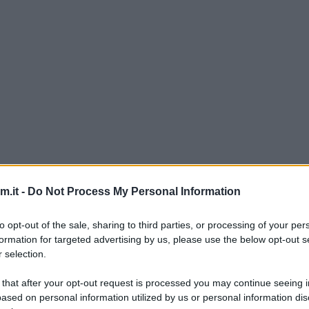
si che abbia mai preparato: morbidi, ricchi di cioc
.it -
Do Not Process My Personal Information
che dopo la cottura. Mentre erano in forno contin
 fatti davvero”.
to opt-out of the sale, sharing to third parties, or processing of your per
formation for targeted advertising by us, please use the below opt-out s
 asciutto è semplicissimo: basta formare dei piccol
 selection.
r circa 30 minuti prima di inserirli nell’impasto. In
 that after your opt-out request is processed you may continue seeing i
opo la cottura: un trucco da ricordare anche per 
ased on personal information utilized by us or personal information dis