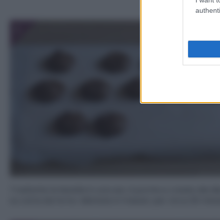
authenti
1
Trasferite la Nutella in una sac à poche e create dei di
su carta da forno. Mettete in freezer per circa 30 minut