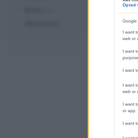
Opted 
80 g
di
burro
Google 
200 g
di
farina
I want t
web or d
Come fare 
I want t
purpose
I want 
I want t
web or d
I want t
or app.
I want t
I want t