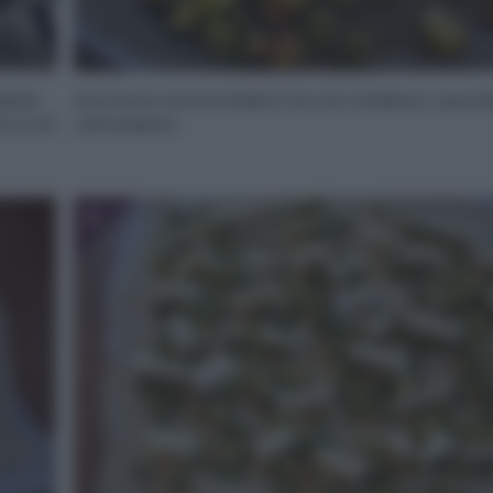
della
Dovranno ammorbidirsi ma non sfaldarsi. Lascia
irca 15
raffreddare.
6