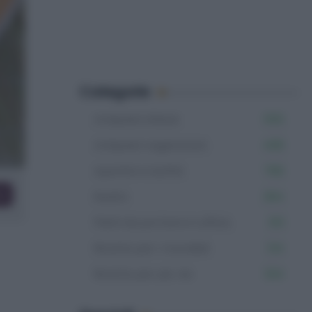
Categorie
Antipasti sfiziosi
555
Antipasti vegetariani
408
Aperitivi e buffet
766
co
Rustici
264
Piatti da portare in ufficio
313
Ricette per i mondiali
134
Ricette per pic nic
334