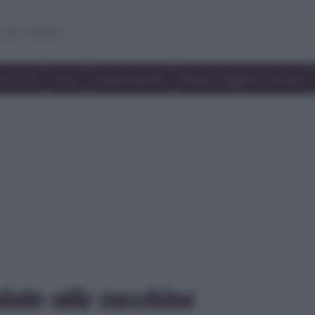
Secondi
Dolci
Ricette bimby
Ricette friggitrice ad aria
lato alle zucchine