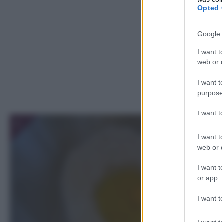
Opted 
Google 
I want t
web or d
I want t
purpose
I want 
1
I want t
web or d
I want t
or app.
I want t
I want t