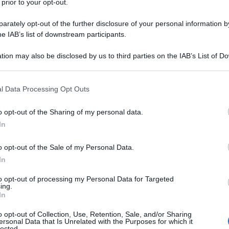
 prior to your opt-out.
3 cucchiai
di
olio extravergine d'oliva
rately opt-out of the further disclosure of your personal information by
he IAB’s list of downstream participants.
sale
tion may also be disclosed by us to third parties on the IAB’s List of 
 that may further disclose it to other third parties.
 that this website/app uses one or more Google services and may gath
l Data Processing Opt Outs
including but not limited to your visit or usage behaviour. You may click 
 to Google and its third-party tags to use your data for below specifi
o opt-out of the Sharing of my personal data.
olio extravergine d'oliva
ogle consent section.
In
sale
o opt-out of the Sale of my Personal Data.
In
rudel salato alle zucchine
to opt-out of processing my Personal Data for Targeted
ing.
In
o opt-out of Collection, Use, Retention, Sale, and/or Sharing
ersonal Data that Is Unrelated with the Purposes for which it
lected.