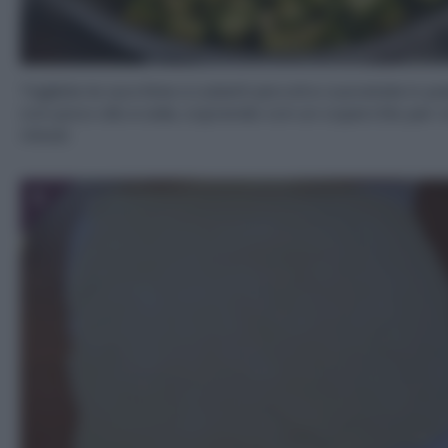
Tagliate le zucchine a cubetti piccoli e cuocetele in pa
con poco olio e sale, coprendo con un coperchio per c
minuti.
5