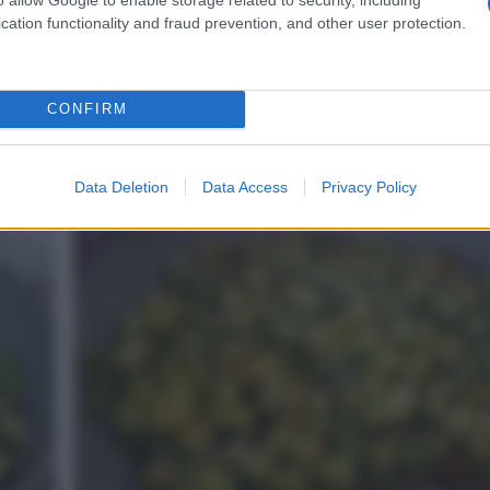
cation functionality and fraud prevention, and other user protection.
CONFIRM
ontana
Lavorat eil tutto e fate riposare mezz’ora a te
ambiente.
Data Deletion
Data Access
Privacy Policy
4