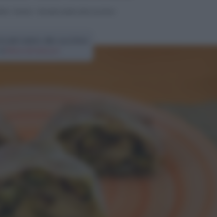
ffet
>
Rustici
>
Strudel salato alle zucchine
trudel salato alle zucchine
di
Elena Amatucci