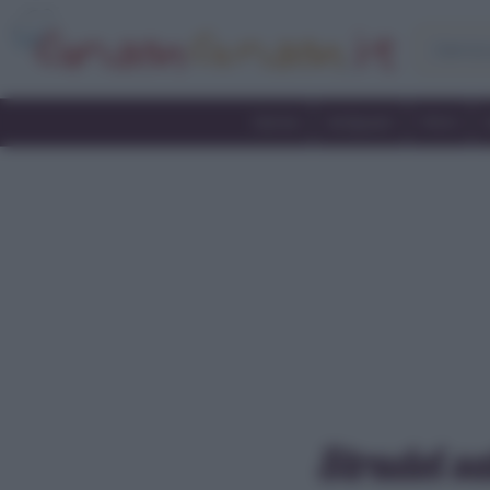
Home
Antipasti
Primi
Strudel sa