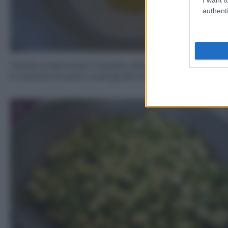
authenti
Iniziate preparando l’impasto, disponete la farina a f
e mettete al centro tutti gli altri ingredienti.
3