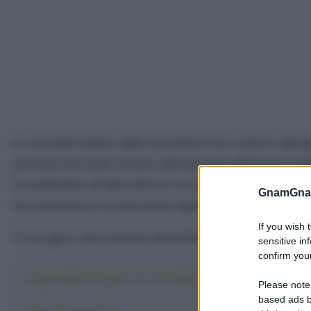
Lo strudel salato alle zucchine è un rustico s
portare al mare. Avevo del brie da utilizzare e d
ho pensato di ripovare lo
strudel salato
. Il ris
GnamGnam
(io preferisco la seconda opzione :D ). Provatelo
If you wish 
Vi au guro una ubona domenica golosauri!
sensitive in
confirm your
Ingredienti per lo strudel salato alle zuc
Please note
based ads b