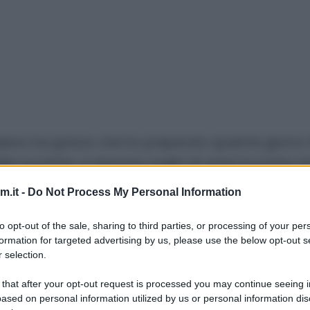
emplice ma goloso che ho preparato qualche giorno
elle zucchine, e nessuna voglia di usare la pasta sf
ultato è stato delizioso, e potete mangiarlo sia cald
.it -
Do Not Process My Personal Information
, utilizzando anche un formaggio differente. ;)
to opt-out of the sale, sharing to third parties, or processing of your per
formation for targeted advertising by us, please use the below opt-out s
 selection.
chine
 that after your opt-out request is processed you may continue seeing i
ased on personal information utilized by us or personal information dis