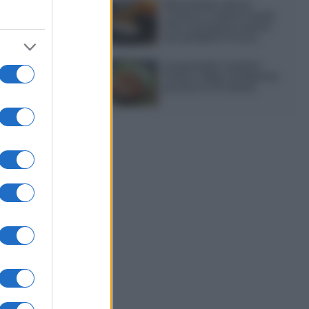
Sbriciolata senza
cottura: il dolce facile
che si prepara senza
accendere il forno
Acquasale: il piatto
fresco della tradizione
pronto in 10 minuti