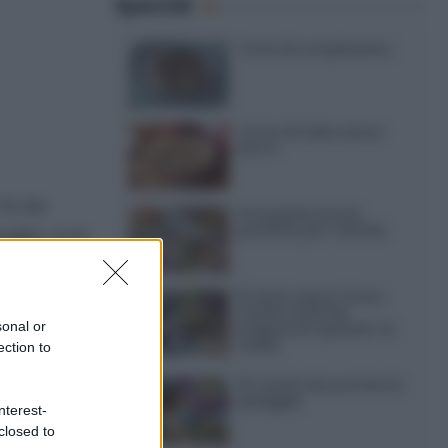
Speciali
Torte di compleanno
Torta di mele senza
burro
 fa da
12 insalate di riso
perfette per l’estate
oglia, così
o che freddo
15 dolci senza forno:
ricette facili da
sonal or
preparare quando fa
caldo
ection to
15 ricette da portare in
spiaggia
nterest-
closed to