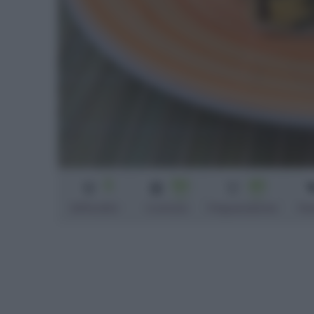
3
50
40
min
min
Difficoltà
Cottura
Preparazione
Pe