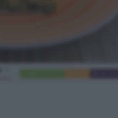
8
Aggiungi a preferiti
Stampa
Invia ami
rsone