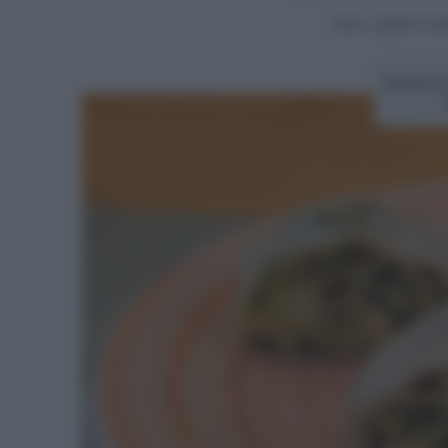
Home
>
Aperitivi e bu
Ricetta s