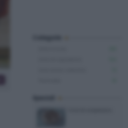
Categorie
Dolci e torte
851
Dolci di Capodanno
104
Dolci di San Valentino
72
co
Plumcake
61
Speciali
Torte di compleanno