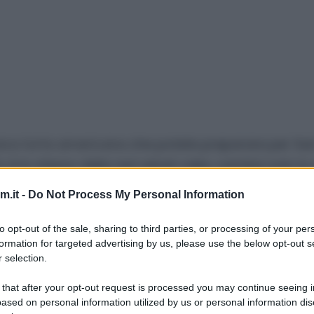
sica torta americana
che potete preparare per San
 è lo stesso della red velvet cake, cambia solo l
ce degli innamorati. Io ho un debole per la red vel
.it -
Do Not Process My Personal Information
he mentre tutti gli altri dolci che ho fatto in ques
te custodito in frigo per la mia colazione. :D
to opt-out of the sale, sharing to third parties, or processing of your per
formation for targeted advertising by us, please use the below opt-out s
e di
dolci per San Valentino
. ;)
 selection.
 that after your opt-out request is processed you may continue seeing i
ased on personal information utilized by us or personal information dis