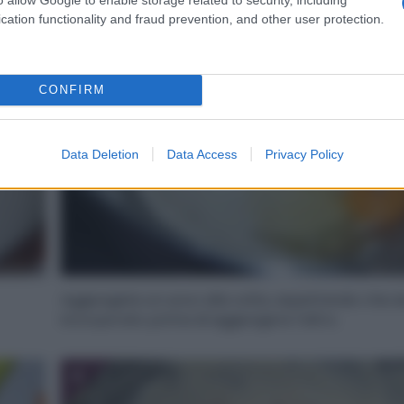
2
cation functionality and fraud prevention, and other user protection.
CONFIRM
Data Deletion
Data Access
Privacy Policy
Aggiungete un uovo alla volta, aspettando che s
incorporato prima di aggiungere l’altro.
4