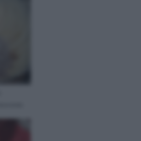
.
lavorando.