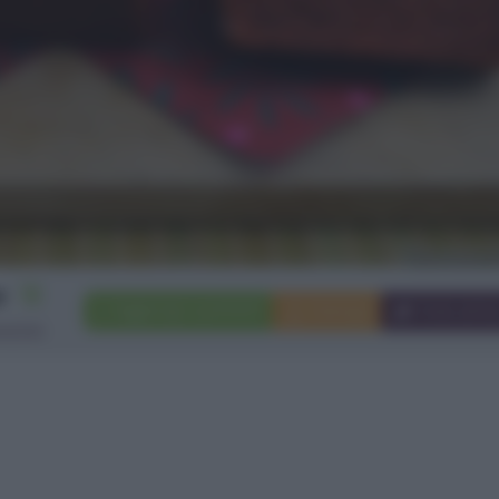
12
Aggiungi a preferiti
Stampa
Invia ami
rsone