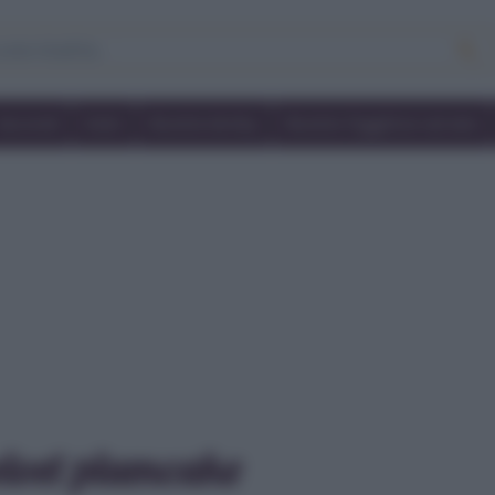
Secondi
Dolci
Ricette bimby
Ricette friggitrice ad aria
elvet plumcake