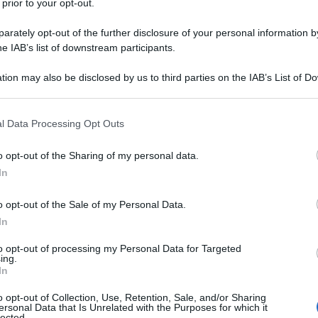
 prior to your opt-out.
rately opt-out of the further disclosure of your personal information by
he IAB’s list of downstream participants.
10 g
di
cacao
tion may also be disclosed by us to third parties on the IAB’s List of 
8 g
di
lievito per dolci
 that may further disclose it to other third parties.
mezzo cucchiaino
di
colorante alimentare
 that this website/app uses one or more Google services and may gath
l Data Processing Opt Outs
including but not limited to your visit or usage behaviour. You may click 
rosso
 to Google and its third-party tags to use your data for below specifi
o opt-out of the Sharing of my personal data.
ogle consent section.
In
aroma alla vaniglia
o opt-out of the Sale of my Personal Data.
In
to opt-out of processing my Personal Data for Targeted
ing.
2 gocce
di
aroma alla vaniglia
In
o opt-out of Collection, Use, Retention, Sale, and/or Sharing
zuccherini
ersonal Data that Is Unrelated with the Purposes for which it
lected.