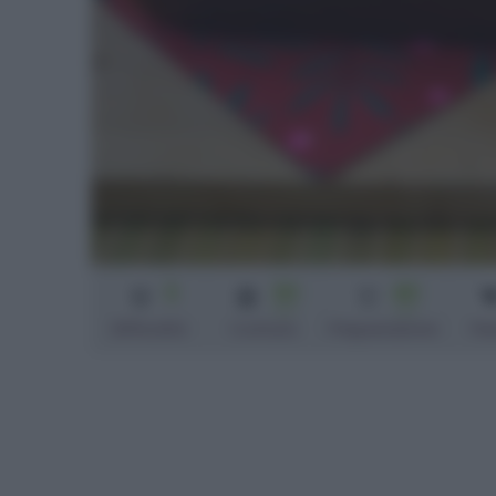
3
30
40
min
min
Difficoltà
Cottura
Preparazione
Pe