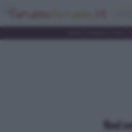
Home
Antipasti
Primi
Red v