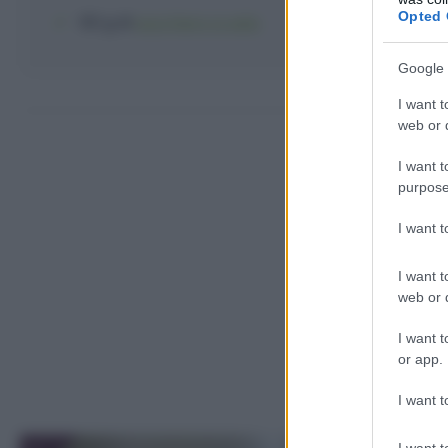
Opted 
60 g
di
zucchero a velo
Google 
Come fare 
I want t
web or d
I want t
purpose
I want 
I want t
web or d
I want t
or app.
I want t
I want t