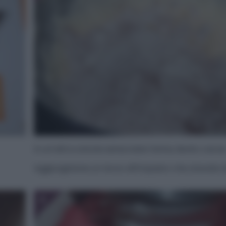
In un’altra ciotola setacciate farina, lievito cacao
Aggiungetene un terzo all’impasto che stavate 
6