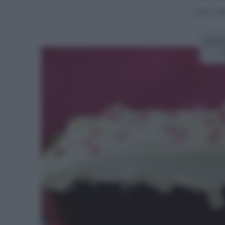
Home
>
Dol
Ricet