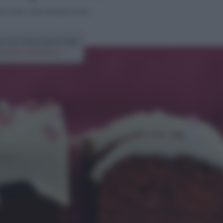
ci e torte
>
Red velvet plumcake
ta red velvet plumcake
di
Elena Amatucci