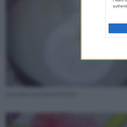
1
authenti
Lavorate lo zucchero ed il burro.
3