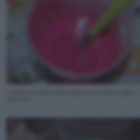
A parte mescolate latte, yogurt, aroma alla vaniglia e
colorante.
5