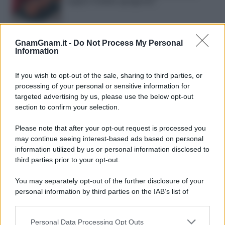
zuppa fredda spagnola
Gelato al caffè: ecco come farlo in
casa senza gelatiera e con soli 3
GnamGnam.it -
Do Not Process My Personal
ingredienti
Information
Frullati di banana: 4 varianti facili per
If you wish to opt-out of the sale, sharing to third parties, or
una colazione o una merenda sempre
processing of your personal or sensitive information for
diversa
targeted advertising by us, please use the below opt-out
section to confirm your selection.
Pasta al pomodoro: il grande classico
che non delude mai
Please note that after your opt-out request is processed you
may continue seeing interest-based ads based on personal
information utilized by us or personal information disclosed to
third parties prior to your opt-out.
You may separately opt-out of the further disclosure of your
personal information by third parties on the IAB’s list of
downstream participants.
Personal Data Processing Opt Outs
This information may also be disclosed by us to third parties