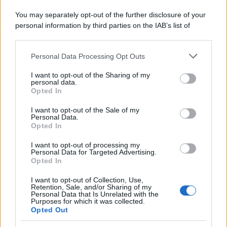
You may separately opt-out of the further disclosure of your
personal information by third parties on the IAB’s list of
downstream participants.
Personal Data Processing Opt Outs
This information may also be disclosed by us to third parties
on the IAB’s List of Downstream Participants that may further
I want to opt-out of the Sharing of my
disclose it to other third parties.
personal data.
Opted In
Please note that this website/app uses one or more Google
services and may gather and store information including but
I want to opt-out of the Sale of my
Personal Data.
not limited to your visit or usage behaviour. You may click to
Opted In
grant or deny consent to Google and its third-party tags to
use your data for below specified purposes in below Google
I want to opt-out of processing my
consent section.
Personal Data for Targeted Advertising.
Opted In
I want to opt-out of Collection, Use,
Retention, Sale, and/or Sharing of my
Personal Data that Is Unrelated with the
Purposes for which it was collected.
Opted Out