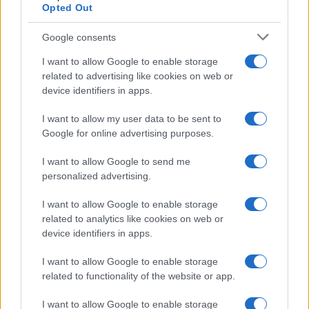
Opted Out
Google consents
I want to allow Google to enable storage
related to advertising like cookies on web or
Le ricette di GnamGnam by Elena Amatucci
device identifiers in apps.
Le immagini e i testi pubblicati in questo sito sono di
I want to allow my user data to be sent to
proprietà dell'autrice Elena Amatucci e sono protetti dalla
Google for online advertising purposes.
legge sul diritto d'autore n. 633/1941 e successive modifiche.
I want to allow Google to send me
Ricette popolari
personalized advertising.
Pasta frolla
I want to allow Google to enable storage
Pasta sfoglia
related to analytics like cookies on web or
Crema pasticcera
device identifiers in apps.
Besciamella
I want to allow Google to enable storage
Pasta per pizze
related to functionality of the website or app.
Pan di Spagna
I want to allow Google to enable storage