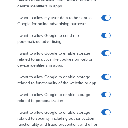
related to advertising like cookies on web or
Le ricette di GnamGnam by Elena Amatucci
device identifiers in apps.
Le immagini e i testi pubblicati in questo sito sono di
I want to allow my user data to be sent to
proprietà dell'autrice Elena Amatucci e sono protetti dalla
Google for online advertising purposes.
legge sul diritto d'autore n. 633/1941 e successive modifiche.
I want to allow Google to send me
Ricette popolari
personalized advertising.
Pasta frolla
I want to allow Google to enable storage
Pasta sfoglia
related to analytics like cookies on web or
Crema pasticcera
device identifiers in apps.
Besciamella
I want to allow Google to enable storage
Pasta per pizze
related to functionality of the website or app.
Pan di Spagna
I want to allow Google to enable storage
Cheesecake
related to personalization.
I want to allow Google to enable storage
Newsletter
Mi presento
related to security, including authentication
functionality and fraud prevention, and other