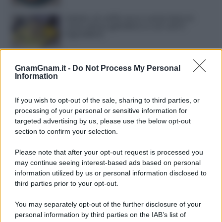
Gelato al caffè: ecco come farlo in
casa senza gelatiera e con soli 3
ingredienti
Frullati di banana: 4 varianti facili per
una colazione o una merenda sempre
GnamGnam.it -
Do Not Process My Personal
diversa
Information
Pasta al pomodoro: il grande classico
If you wish to opt-out of the sale, sharing to third parties, or
che non delude mai
processing of your personal or sensitive information for
targeted advertising by us, please use the below opt-out
section to confirm your selection.
Sbriciolata senza cottura: il dolce facile
che si prepara senza accendere il forno
Please note that after your opt-out request is processed you
may continue seeing interest-based ads based on personal
information utilized by us or personal information disclosed to
third parties prior to your opt-out.
You may separately opt-out of the further disclosure of your
personal information by third parties on the IAB’s list of