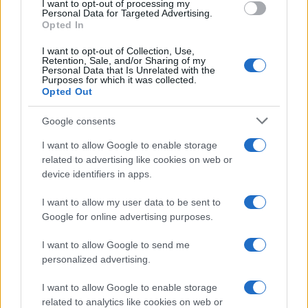
I want to opt-out of processing my
consent section.
Personal Data for Targeted Advertising.
Opted In
I want to opt-out of Collection, Use,
Retention, Sale, and/or Sharing of my
Personal Data that Is Unrelated with the
Purposes for which it was collected.
Opted Out
Google consents
I want to allow Google to enable storage
related to advertising like cookies on web or
Le ricette di GnamGnam by Elena Amatucci
device identifiers in apps.
Le immagini e i testi pubblicati in questo sito sono di
I want to allow my user data to be sent to
proprietà dell'autrice Elena Amatucci e sono protetti dalla
Google for online advertising purposes.
legge sul diritto d'autore n. 633/1941 e successive modifiche.
I want to allow Google to send me
Ricette popolari
personalized advertising.
Pasta frolla
I want to allow Google to enable storage
Pasta sfoglia
related to analytics like cookies on web or