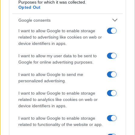
Purposes for which it was collected.
Opted Out
Google consents
I want to allow Google to enable storage
related to advertising like cookies on web or
Le ricette di GnamGnam by Elena Amatucci
device identifiers in apps.
Le immagini e i testi pubblicati in questo sito sono di
I want to allow my user data to be sent to
proprietà dell'autrice Elena Amatucci e sono protetti dalla
Google for online advertising purposes.
legge sul diritto d'autore n. 633/1941 e successive modifiche.
I want to allow Google to send me
Ricette popolari
personalized advertising.
Pasta frolla
I want to allow Google to enable storage
Pasta sfoglia
related to analytics like cookies on web or
Crema pasticcera
device identifiers in apps.
Besciamella
I want to allow Google to enable storage
Pasta per pizze
related to functionality of the website or app.
Pan di Spagna