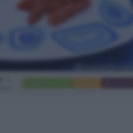
2
Aggiungi a preferiti
Stampa
Invia ami
rsone