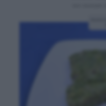
Home
>
Secondi piatti
>
S
Ricetta t