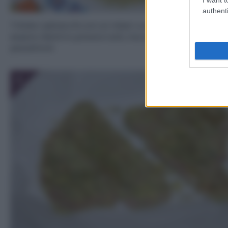
authenti
Tritate i pistacchi con un mixer o un frullatore. Non de
essere ridotti in polvere tutti, ma una prte deve riman
pezzettoni.
3