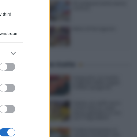
20 antipasti estivi senza
cottura
 third
Menù di ferragosto
Downstream
er and store
to grant or
Ultime ricette
ed purposes
Gazpacho: la ricetta
originale della zuppa
fredda spagnola
Gelato al caffè: ecco
come farlo in casa
senza gelatiera e con
soli 3 ingredienti
Frullati di banana: 4
varianti facili per una