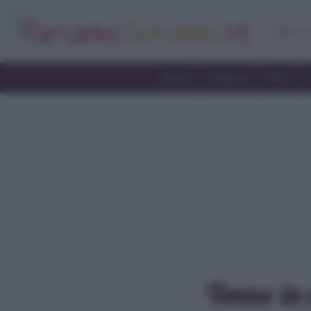
Home
Antipasti
Primi
Tonno in c