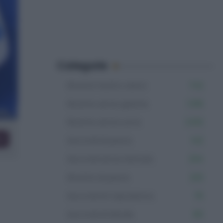
Categorie
Ricette facili e veloci
742
Ricette senza glutine
1.106
Ricette senza uova
2.012
co
Secondi di pesce
142
Secondi senza lattosio
234
Ricette di pesce
223
Secondi di Capodanno
76
Secondi di Natale
80