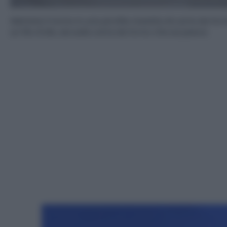
Mettete il tonno in una pirofila rivestita di carta da fo
un filo d’olio, sia sulla carta da forno che sul pesce.