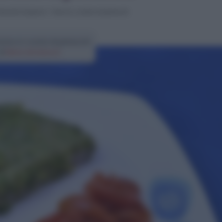
econdi di pesce
>
Tonno in crosta di pistacchi
onno in crosta di pistacchi
di
Elena Amatucci