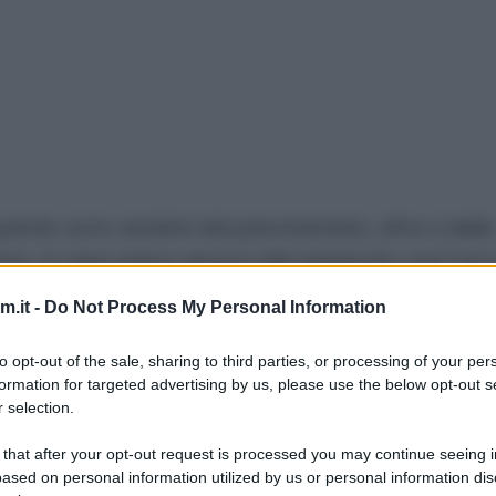
quando sono andata dal pescivendolo, oltre a delle
onno. A casa avevo ancora altri pistacchi, così l’a
.it -
Do Not Process My Personal Information
i ingredienti e tanto sapore. :D L’unica cosa per l
to opt-out of the sale, sharing to third parties, or processing of your per
tura. C’è chi ama il tonno semicrudo, chi bello cotto
formation for targeted advertising by us, please use the below opt-out s
canza di tempo i pistacchi non li ho sbucciati, e 
 selection.
i pistacchi, potete utilizzare le mandorle pelate! :)
 that after your opt-out request is processed you may continue seeing i
ased on personal information utilized by us or personal information dis