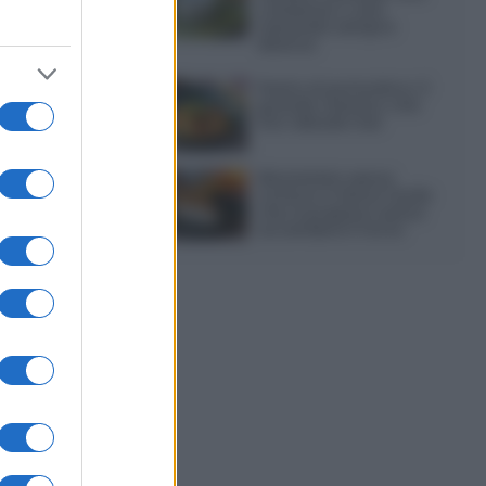
colazione o una
merenda sempre
diversa
Pasta al pomodoro: il
grande classico che
non delude mai
Sbriciolata senza
cottura: il dolce facile
che si prepara senza
accendere il forno