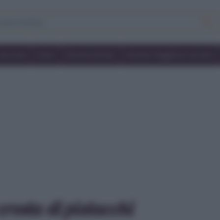
Secondi
Dolci
Ricette bimby
Ricette friggitrice ad aria
rosta di pistacchi