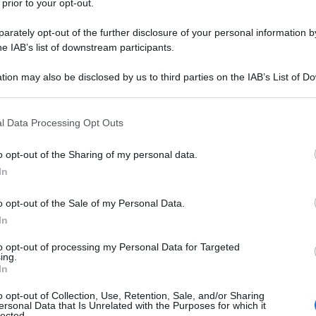
 prior to your opt-out.
rately opt-out of the further disclosure of your personal information by
hi
he IAB’s list of downstream participants.
pepe
tion may also be disclosed by us to third parties on the IAB’s List of 
 that may further disclose it to other third parties.
olio extravergine d'oliva
 that this website/app uses one or more Google services and may gath
l Data Processing Opt Outs
including but not limited to your visit or usage behaviour. You may click 
 to Google and its third-party tags to use your data for below specifi
o opt-out of the Sharing of my personal data.
ogle consent section.
In
no in crosta di pistacchi
o opt-out of the Sale of my Personal Data.
In
to opt-out of processing my Personal Data for Targeted
ing.
In
o opt-out of Collection, Use, Retention, Sale, and/or Sharing
ersonal Data that Is Unrelated with the Purposes for which it
lected.