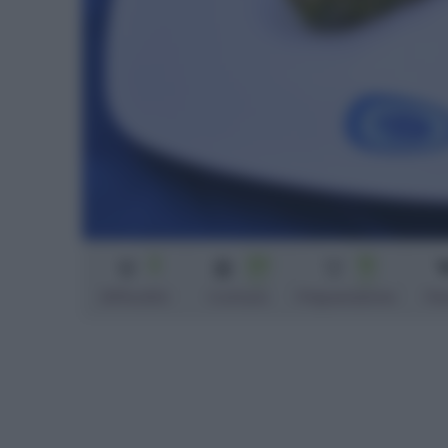
2
20
10
min
min
Difficoltà
Cottura
Preparazione
Pe