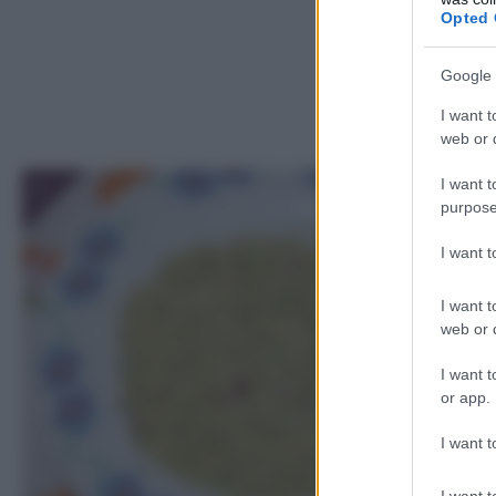
Opted 
Google 
I want t
web or d
I want t
1
purpose
I want 
I want t
web or d
I want t
or app.
I want t
I want t