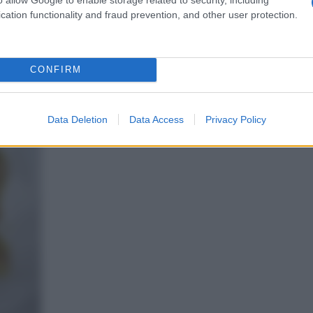
cation functionality and fraud prevention, and other user protection.
vono
Passate le fette di tonno nei pistacchi tritati. Co
ere a
completamente, sopra, sotto e ai lati.
CONFIRM
Data Deletion
Data Access
Privacy Policy