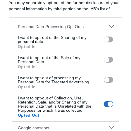
You may separately opt-out of the further disclosure of your
personal information by third parties on the IAB’s list of
downstream participants.
Personal Data Processing Opt Outs
This information may also be disclosed by us to third parties
on the IAB’s List of Downstream Participants that may further
I want to opt-out of the Sharing of my
disclose it to other third parties.
personal data.
Opted In
Please note that this website/app uses one or more Google
services and may gather and store information including but
I want to opt-out of the Sale of my
Personal Data.
not limited to your visit or usage behaviour. You may click to
Opted In
grant or deny consent to Google and its third-party tags to
use your data for below specified purposes in below Google
I want to opt-out of processing my
consent section.
Personal Data for Targeted Advertising.
Opted In
I want to opt-out of Collection, Use,
Retention, Sale, and/or Sharing of my
Personal Data that Is Unrelated with the
Purposes for which it was collected.
Opted Out
Google consents