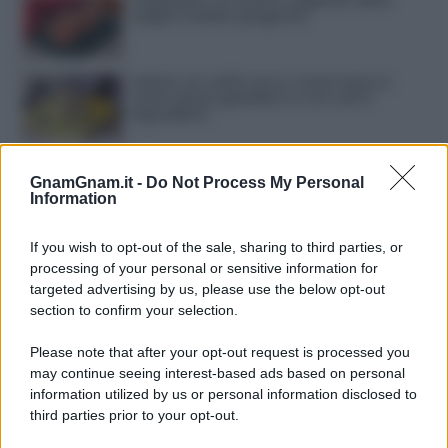
zuppa fredda spagnola
Gelato al caffè: ecco come farlo in
casa senza gelatiera e con soli 3
ingredienti
Frullati di banana: 4 varianti facili per
una colazione o una merenda sempre
GnamGnam.it -
Do Not Process My Personal
diversa
Information
Pasta al pomodoro: il grande classico
If you wish to opt-out of the sale, sharing to third parties, or
che non delude mai
processing of your personal or sensitive information for
targeted advertising by us, please use the below opt-out
section to confirm your selection.
Sbriciolata senza cottura: il dolce facile
che si prepara senza accendere il forno
Please note that after your opt-out request is processed you
may continue seeing interest-based ads based on personal
information utilized by us or personal information disclosed to
third parties prior to your opt-out.