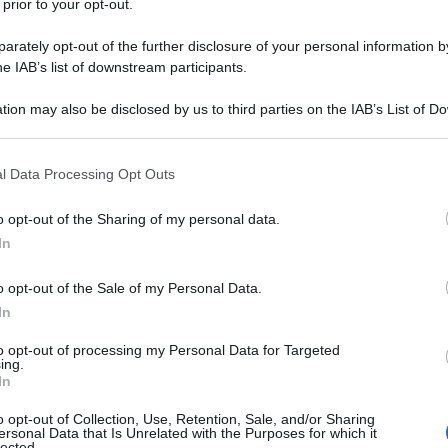
 prior to your opt-out.
rately opt-out of the further disclosure of your personal information by
he IAB’s list of downstream participants.
tion may also be disclosed by us to third parties on the IAB’s List of 
300 ml
di
brodo vegetale
o di carne
 that may further disclose it to other third parties.
100 ml
di
vino bianco
 that this website/app uses one or more Google services and may gath
l Data Processing Opt Outs
including but not limited to your visit or usage behaviour. You may click 
farina
q.b.
 to Google and its third-party tags to use your data for below specifi
o opt-out of the Sharing of my personal data.
ogle consent section.
olio extravergine d'oliva
In
sale
o opt-out of the Sale of my Personal Data.
In
to opt-out of processing my Personal Data for Targeted
ing.
o spezzatino con patate
In
o opt-out of Collection, Use, Retention, Sale, and/or Sharing
ersonal Data that Is Unrelated with the Purposes for which it
lected.