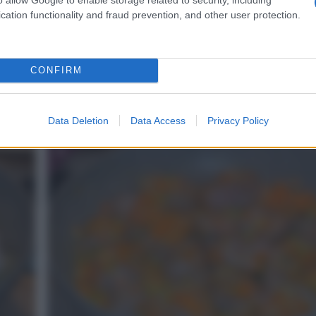
cation functionality and fraud prevention, and other user protection.
CONFIRM
.
Nel frattempo infarinate la carne a pezzi.
Data Deletion
Data Access
Privacy Policy
4