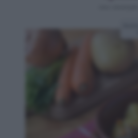
Home
>
Secondi piatti
Ricett