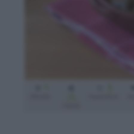
3
5
min
1 h
Difficoltà
Preparazione
Pe
e 40 min
Cottura