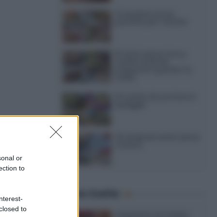
12 insalate di riso
perfette per l’estate
15 dolci senza forno:
ricette facili da
preparare quando fa
caldo
15 ricette da portare in
spiaggia
 facile da
20 antipasti estivi senza
cottura
sonal or
di cottura.
ection to
ta di
Ultime ricette
nterest-
closed to
Gazpacho: la ricetta