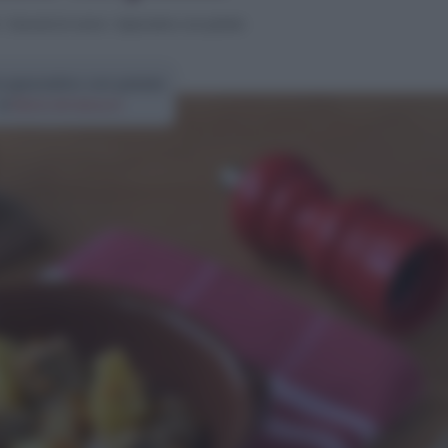
>
Secondi di carne
>
Spezzatino con patate
a spezzatino con patate
di
Elena Amatucci