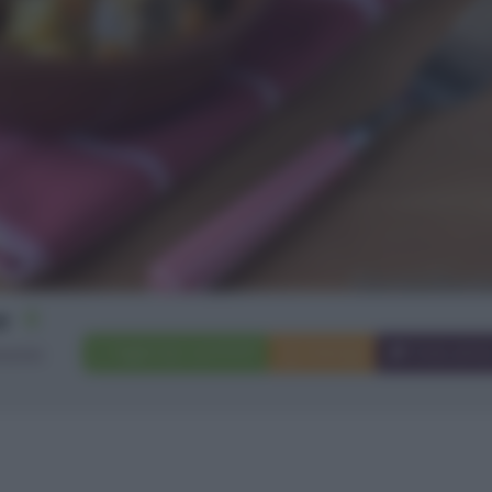
4
Aggiungi a preferiti
Stampa
Invia ami
rsone