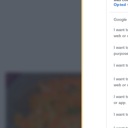
Opted 
Google 
I want t
web or d
I want t
purpose
I want 
1
I want t
web or d
I want t
or app.
I want t
I want t