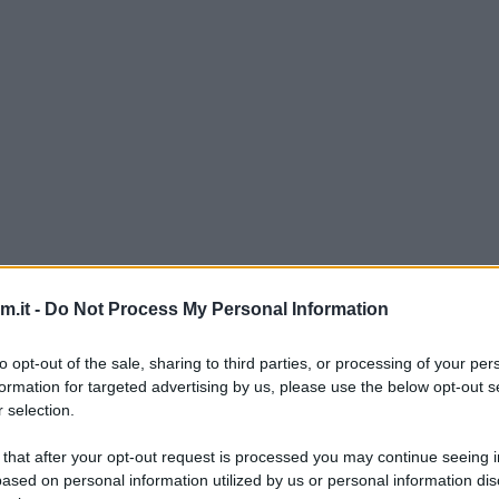
e d’accordo grandi e piccini, un secondo di carne
.it -
Do Not Process My Personal Information
to opt-out of the sale, sharing to third parties, or processing of your per
di vitello anche i
piselli
, magari gli ultimi 10 minuti 
formation for targeted advertising by us, please use the below opt-out s
 selection.
 al brodo, potete aggiungere anche un po’ di passa
 that after your opt-out request is processed you may continue seeing i
ased on personal information utilized by us or personal information dis