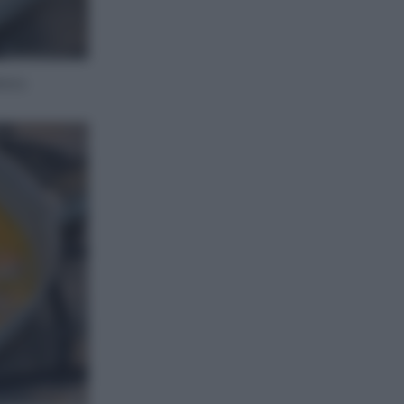
anco.