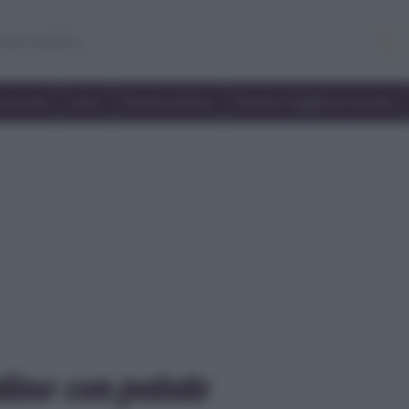
Secondi
Dolci
Ricette bimby
Ricette friggitrice ad aria
tino con patate