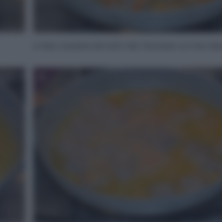
e fate rosolare da tutti i lati. Sfumate col vino bi
6