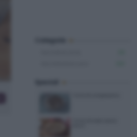
Categorie
Secondi di carne
219
Secondi senza uova
200
Speciali
Torte di compleanno
co
Torta di mele senza
burro