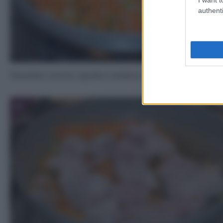
authenti
Rosolate carota, cipolla e sedano insieme al rosmarino
3