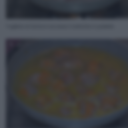
Togliete la farina in eccesso trasferite in padella
5