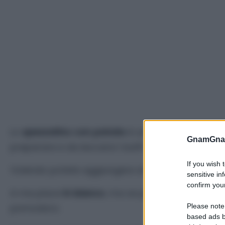
Lo
spezzatino con patate
è una ricetta che mett
GnamGnam
preparare e da leccarsi i baffi.
If you wish 
Volendo potete aggiungere al vostro spezzatino 
sensitive in
confirm your
A me piace
in bianco
, ma se preferite, insieme
Please note
pomodoro.
based ads b