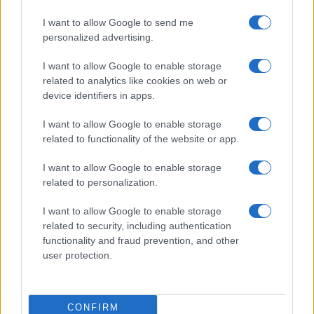
legge sul diritto d'autore n. 633/1941 e successive modifiche.
I want to allow Google to send me
Ricette popolari
personalized advertising.
Pasta frolla
I want to allow Google to enable storage
Pasta sfoglia
related to analytics like cookies on web or
Crema pasticcera
device identifiers in apps.
Besciamella
I want to allow Google to enable storage
Pasta per pizze
related to functionality of the website or app.
Pan di Spagna
I want to allow Google to enable storage
Cheesecake
related to personalization.
I want to allow Google to enable storage
Newsletter
Mi presento
related to security, including authentication
functionality and fraud prevention, and other
Contattami
Privacy Policy
user protection.
CONFIRM
© 2022 gnamgnam.it