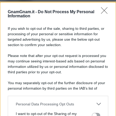
Pasta al pomodoro: il grande classico
che non delude mai
GnamGnam.it -
Do Not Process My Personal
Information
Sbriciolata senza cottura: il dolce facile
If you wish to opt-out of the sale, sharing to third parties, or
che si prepara senza accendere il forno
processing of your personal or sensitive information for
targeted advertising by us, please use the below opt-out
section to confirm your selection.
Acquasale: il piatto fresco della
tradizione pronto in 10 minuti
Please note that after your opt-out request is processed you
may continue seeing interest-based ads based on personal
information utilized by us or personal information disclosed to
third parties prior to your opt-out.
You may separately opt-out of the further disclosure of your
personal information by third parties on the IAB’s list of
downstream participants.
Personal Data Processing Opt Outs
This information may also be disclosed by us to third parties
on the IAB’s List of Downstream Participants that may further
I want to opt-out of the Sharing of my
disclose it to other third parties.