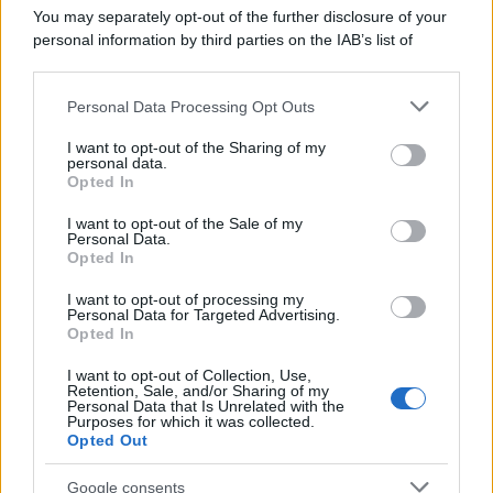
You may separately opt-out of the further disclosure of your
personal information by third parties on the IAB’s list of
downstream participants.
Personal Data Processing Opt Outs
This information may also be disclosed by us to third parties
on the IAB’s List of Downstream Participants that may further
I want to opt-out of the Sharing of my
disclose it to other third parties.
personal data.
Opted In
Please note that this website/app uses one or more Google
services and may gather and store information including but
I want to opt-out of the Sale of my
Personal Data.
not limited to your visit or usage behaviour. You may click to
Opted In
grant or deny consent to Google and its third-party tags to
use your data for below specified purposes in below Google
I want to opt-out of processing my
consent section.
Personal Data for Targeted Advertising.
Opted In
I want to opt-out of Collection, Use,
Retention, Sale, and/or Sharing of my
Personal Data that Is Unrelated with the
Purposes for which it was collected.
Opted Out
Google consents