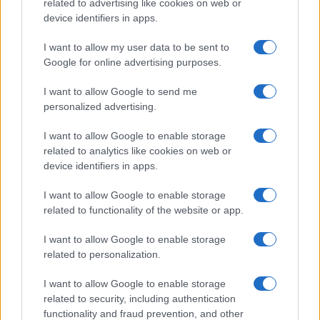
related to advertising like cookies on web or
Le ricette di GnamGnam by Elena Amatucci
device identifiers in apps.
Le immagini e i testi pubblicati in questo sito sono di
I want to allow my user data to be sent to
proprietà dell'autrice Elena Amatucci e sono protetti dalla
Google for online advertising purposes.
legge sul diritto d'autore n. 633/1941 e successive modifiche.
I want to allow Google to send me
Ricette popolari
personalized advertising.
Pasta frolla
I want to allow Google to enable storage
Pasta sfoglia
related to analytics like cookies on web or
Crema pasticcera
device identifiers in apps.
Besciamella
I want to allow Google to enable storage
Pasta per pizze
related to functionality of the website or app.
Pan di Spagna
I want to allow Google to enable storage
Cheesecake
related to personalization.
I want to allow Google to enable storage
Newsletter
Mi presento
related to security, including authentication
functionality and fraud prevention, and other