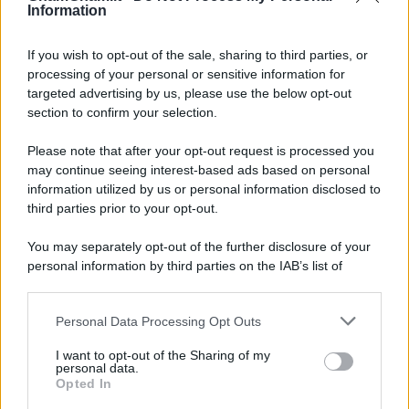
diversa
Information
Pasta al pomodoro: il grande classico
If you wish to opt-out of the sale, sharing to third parties, or
che non delude mai
processing of your personal or sensitive information for
targeted advertising by us, please use the below opt-out
section to confirm your selection.
Sbriciolata senza cottura: il dolce facile
che si prepara senza accendere il forno
Please note that after your opt-out request is processed you
may continue seeing interest-based ads based on personal
information utilized by us or personal information disclosed to
third parties prior to your opt-out.
You may separately opt-out of the further disclosure of your
personal information by third parties on the IAB’s list of
downstream participants.
Personal Data Processing Opt Outs
This information may also be disclosed by us to third parties
on the IAB’s List of Downstream Participants that may further
I want to opt-out of the Sharing of my
disclose it to other third parties.
personal data.
Opted In
Please note that this website/app uses one or more Google