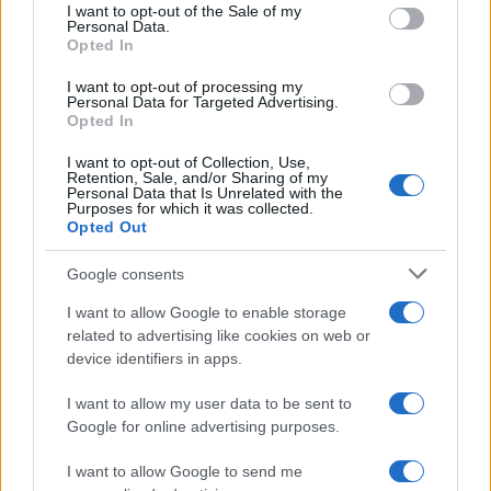
services and may gather and store information including but
I want to opt-out of the Sale of my
Personal Data.
not limited to your visit or usage behaviour. You may click to
Opted In
grant or deny consent to Google and its third-party tags to
use your data for below specified purposes in below Google
I want to opt-out of processing my
consent section.
Personal Data for Targeted Advertising.
Opted In
I want to opt-out of Collection, Use,
Retention, Sale, and/or Sharing of my
Personal Data that Is Unrelated with the
Purposes for which it was collected.
Opted Out
Google consents
I want to allow Google to enable storage
related to advertising like cookies on web or
Le ricette di GnamGnam by Elena Amatucci
device identifiers in apps.
Le immagini e i testi pubblicati in questo sito sono di
I want to allow my user data to be sent to
proprietà dell'autrice Elena Amatucci e sono protetti dalla
Google for online advertising purposes.
legge sul diritto d'autore n. 633/1941 e successive modifiche.
I want to allow Google to send me
Ricette popolari