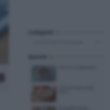
Categorie
Cocktail liquori e bevande
42
Speciali
Torte di compleanno
co
Torta di mele senza
burro
12 insalate di riso