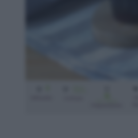
2
Senza
cottura
15
li
Difficoltà
Cottura
min + riposo
li
Preparazione