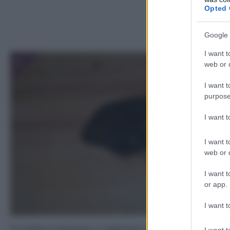
Opted 
Google 
I want t
1
web or d
I want t
purpose
I want 
I want t
web or d
I want t
or app.
I want t
Prendete la liquirizia, e tagliatela a pezzi. In alternativa,
I want t