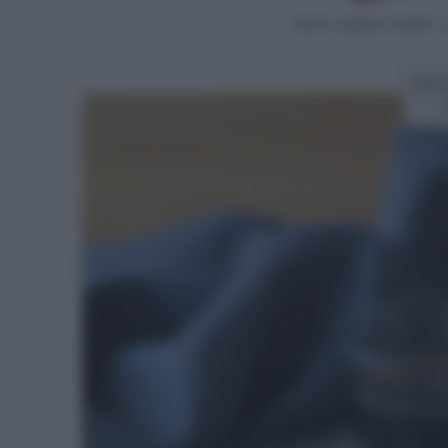
Home
>
Aperitivi e buffet
>
C
Ricet