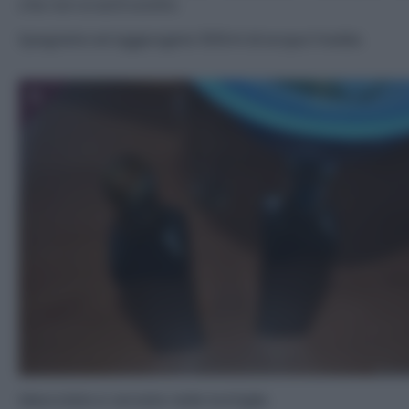
che non si sarà sciolto.
Spegnete ed aggiungete 500ml di acqua fredda.
5
Mescolate e versate nelle bottiglie.