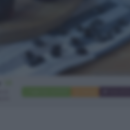
1,5
Aggiungi a preferiti
Stampa
Invia ami
tri di
quore