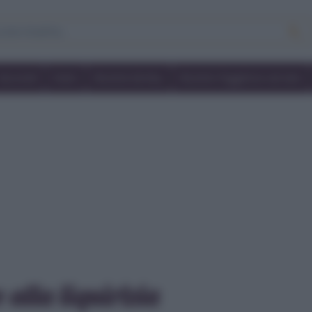
Secondi
Dolci
Ricette bimby
Ricette friggitrice ad aria
 alla liquirizia