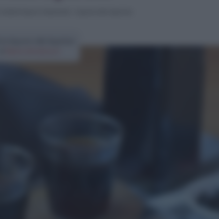
ocktail liquori e bevande
>
Liquore alla liquirizia
ta liquore alla liquirizia
di
Elena Amatucci