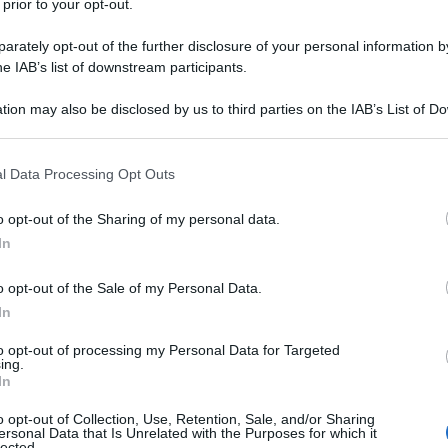
 prior to your opt-out.
rately opt-out of the further disclosure of your personal information by
he IAB’s list of downstream participants.
500 g
di
zucchero
tion may also be disclosed by us to third parties on the IAB’s List of 
 that may further disclose it to other third parties.
500 ml
di
alcol
 that this website/app uses one or more Google services and may gath
l Data Processing Opt Outs
including but not limited to your visit or usage behaviour. You may click 
 to Google and its third-party tags to use your data for below specifi
 liquore alla liquirizia
o opt-out of the Sharing of my personal data.
ogle consent section.
In
o opt-out of the Sale of my Personal Data.
In
to opt-out of processing my Personal Data for Targeted
ing.
In
o opt-out of Collection, Use, Retention, Sale, and/or Sharing
ersonal Data that Is Unrelated with the Purposes for which it
lected.