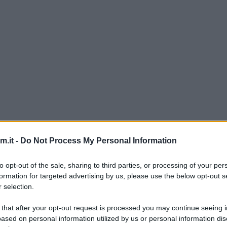
igestivo che potrete anche regalare a Natale. Per l
.it -
Do Not Process My Personal Information
o durante una fiera, su una bancarella che vendeva 
rcato ho visto che vendono in pastiglie.
to opt-out of the sale, sharing to third parties, or processing of your per
formation for targeted advertising by us, please use the below opt-out s
l’originale liquore calabrese “Anima nera”. Se lo v
 selection.
ente la quantità di liquirizia e conservatelo in fre
 that after your opt-out request is processed you may continue seeing i
ased on personal information utilized by us or personal information dis