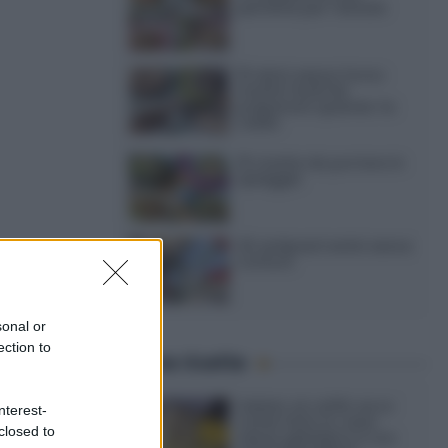
perfette per l’estate
15 dolci senza forno:
ricette facili da
preparare quando fa
caldo
15 ricette da portare in
spiaggia
20 antipasti estivi senza
a ricetta vi
cottura
tutto a
sonal or
ection to
Ultime ricette
olete un
ezer.
Gelato al caffè: ecco
nterest-
come farlo in casa
closed to
senza gelatiera e con