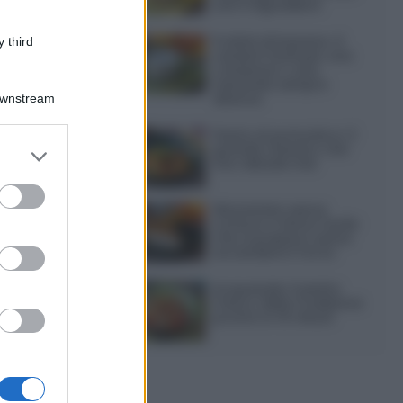
soli 3 ingredienti
Frullati di banana: 4
 third
varianti facili per una
colazione o una
merenda sempre
diversa
Downstream
Pasta al pomodoro: il
grande classico che
er and store
non delude mai
to grant or
ed purposes
Sbriciolata senza
cottura: il dolce facile
che si prepara senza
accendere il forno
Acquasale: il piatto
fresco della tradizione
pronto in 10 minuti