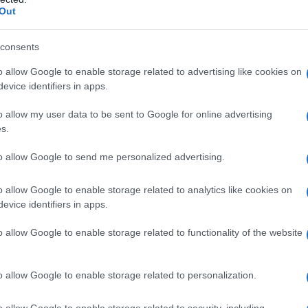
Out
consents
o allow Google to enable storage related to advertising like cookies on
2
evice identifiers in apps.
o allow my user data to be sent to Google for online advertising
s.
to allow Google to send me personalized advertising.
o allow Google to enable storage related to analytics like cookies on
evice identifiers in apps.
o allow Google to enable storage related to functionality of the website
o allow Google to enable storage related to personalization.
Mettetela in un barattolo con 500ml di acqua. F
o allow Google to enable storage related to security, including