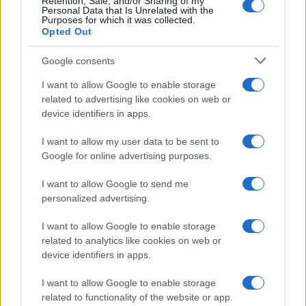
Retention, Sale, and/or Sharing of my
Personal Data that Is Unrelated with the
Purposes for which it was collected.
Opted Out
Google consents
I want to allow Google to enable storage
related to advertising like cookies on web or
Le ricette di GnamGnam by Elena Amatucci
device identifiers in apps.
Le immagini e i testi pubblicati in questo sito sono di
I want to allow my user data to be sent to
proprietà dell'autrice Elena Amatucci e sono protetti dalla
Google for online advertising purposes.
legge sul diritto d'autore n. 633/1941 e successive modifiche.
I want to allow Google to send me
Ricette popolari
personalized advertising.
Pasta frolla
I want to allow Google to enable storage
Pasta sfoglia
related to analytics like cookies on web or
Crema pasticcera
device identifiers in apps.
Besciamella
I want to allow Google to enable storage
Pasta per pizze
related to functionality of the website or app.