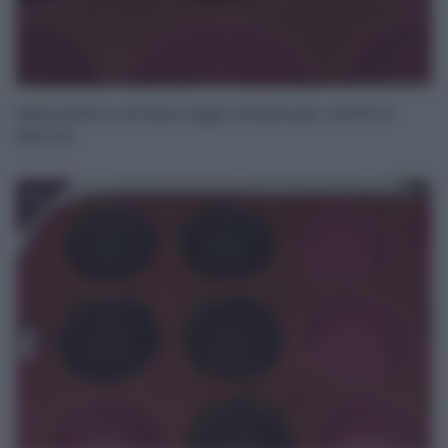
Mescolate e versate neglis tampini per muffin in
silicone.
4