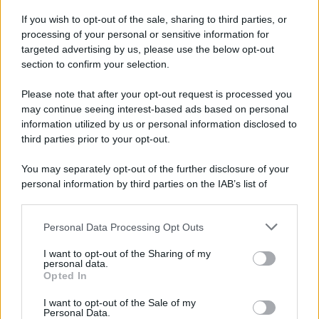
Pasta al pomodoro: il grande classico
If you wish to opt-out of the sale, sharing to third parties, or
che non delude mai
processing of your personal or sensitive information for
targeted advertising by us, please use the below opt-out
section to confirm your selection.
Sbriciolata senza cottura: il dolce facile
che si prepara senza accendere il forno
Please note that after your opt-out request is processed you
may continue seeing interest-based ads based on personal
information utilized by us or personal information disclosed to
third parties prior to your opt-out.
You may separately opt-out of the further disclosure of your
personal information by third parties on the IAB’s list of
downstream participants.
Personal Data Processing Opt Outs
This information may also be disclosed by us to third parties
on the IAB’s List of Downstream Participants that may further
I want to opt-out of the Sharing of my
disclose it to other third parties.
personal data.
Opted In
Please note that this website/app uses one or more Google
services and may gather and store information including but
I want to opt-out of the Sale of my
Personal Data.
not limited to your visit or usage behaviour. You may click to