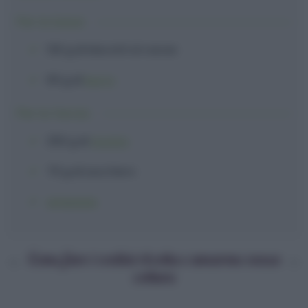
Per la base:
130 g
di
biscotti
al cacao
65 g
di
burro
Per la farcia:
250 g
di
ricotta
70 g
di
zucchero
amarene
Come fare i cestini ricotta e amarene senza
cottura