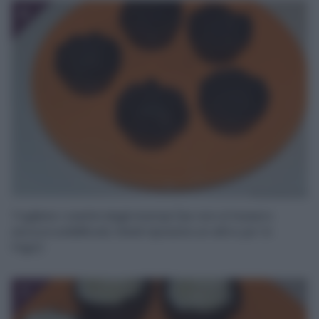
6
Togliete i cestini dagli stampi (se non si fossero
ancora solidificati, fateli riposare un altro po’ in
frigo):
7