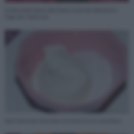
Schiacciate bene alla base e ai bordi. Mettete in
frigo per mezz’ora.
5
Nel frattempo lavorate la ricotta con lo zucchero.