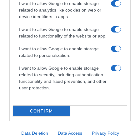
I want to allow Google to enable storage
Pasta sfoglia
related to analytics like cookies on web or
Crema pasticcera
device identifiers in apps.
Besciamella
I want to allow Google to enable storage
Pasta per pizze
related to functionality of the website or app.
Pan di Spagna
I want to allow Google to enable storage
Cheesecake
related to personalization.
I want to allow Google to enable storage
Newsletter
Mi presento
related to security, including authentication
functionality and fraud prevention, and other
Contattami
Privacy Policy
user protection.
CONFIRM
© 2022 gnamgnam.it
Data Deletion
Data Access
Privacy Policy