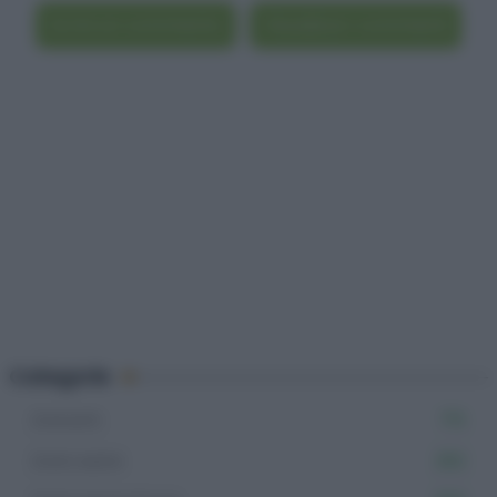
Scrivi un commento
Visualizza i commenti
Categorie
Dolcetti
715
Dolci estivi
282