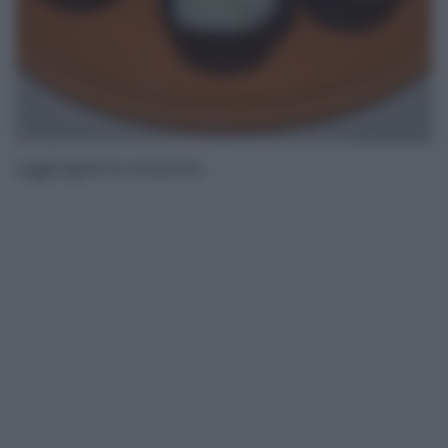
Aggiungete le amarene.