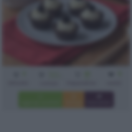
3
Senza
30
5
cottura
min
Difficoltà
Preparazione
cestini
Cottura
Aggiungi a preferiti
Stampa
Invia amico