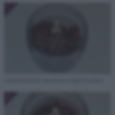
1
Tritate finemente i biscotti fino a ridurli in polvere.
2