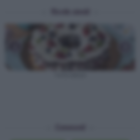
Ricette simili
‹
›
Torta veloce
Commenti