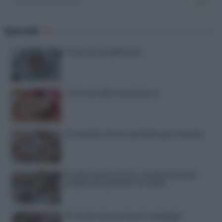
Dolci senza forno
300
Speciali
Torte di compleanno
Torta di mele senza burro
12 insalate di riso perfette per l’estate
15 dolci senza forno: ricette facili da
preparare quando fa caldo
15 ricette da portare in spiaggia