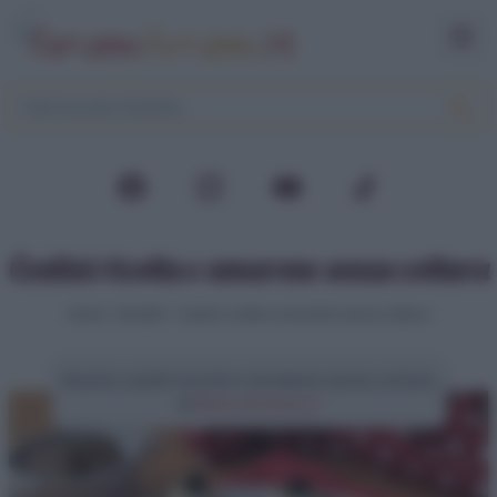
Cestini ricotta e amarene senza cottura
Home
>
Dolcetti
>
Cestini ricotta e amarene senza cottura
Ricetta cestini ricotta e amarene senza cottura
di
Elena Amatucci