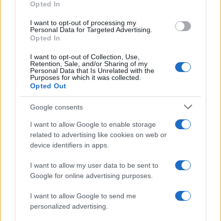
Opted In
grant or deny consent to Google and its third-party tags to
use your data for below specified purposes in below Google
I want to opt-out of processing my
consent section.
Personal Data for Targeted Advertising.
Opted In
I want to opt-out of Collection, Use,
Retention, Sale, and/or Sharing of my
Personal Data that Is Unrelated with the
Purposes for which it was collected.
Opted Out
Google consents
I want to allow Google to enable storage
related to advertising like cookies on web or
Le ricette di GnamGnam by Elena Amatucci
device identifiers in apps.
Le immagini e i testi pubblicati in questo sito sono di
I want to allow my user data to be sent to
proprietà dell'autrice Elena Amatucci e sono protetti dalla
Google for online advertising purposes.
legge sul diritto d'autore n. 633/1941 e successive modifiche.
I want to allow Google to send me
Ricette popolari
personalized advertising.
Pasta frolla