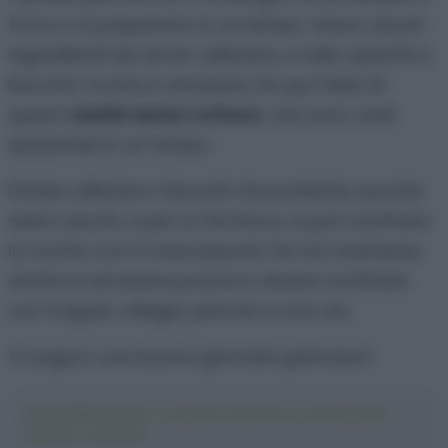
forno e si preparano in un lampo. Avevo alcuni
ingrediendi da dover utilizzare, e nello specifico:
biscotti, ricotta e amarene. Da qui l’idea di
questi
cestini senza cottura
, che sono stati
spazzolati in un lampo.
Potete utilizzare i biscotti che preferite, purchè
siano secchi, e per la farcitura, si può sostituire
la ricotta con il mascarpone. Se non bastasse,
anche le amarene possono essere sostituite
con fragole, ciliegie, pesche e così via.
Vi auguro una buona giornata golosauri!
Ingredienti per i cestini ricotta e amarene
senza cottura