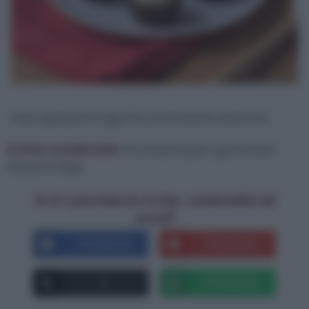
Fate riposare in frigo fino al momento di servire.
Come conservare:
Si conserva per 1 giorno ben
chiuso in frigo.
Se ti è piaciuta la ricetta, condividila sui
social!
Facebook
Pinterest
X
Whatsapp