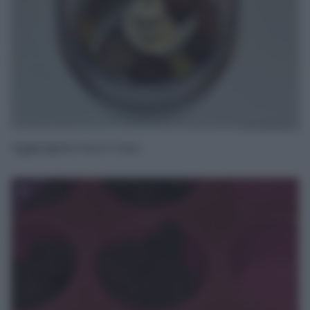
Aggiungete il burro fuso.
3