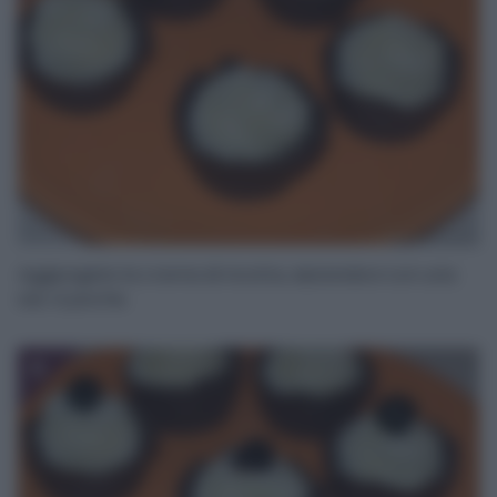
Aggiungete la crema di ricotta, aiutandovi con una
sac à poche.
8