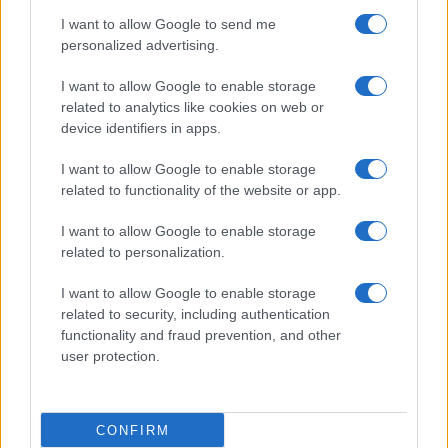
I want to allow Google to send me
Ricette popolari
personalized advertising.
Pasta frolla
I want to allow Google to enable storage
Pasta sfoglia
related to analytics like cookies on web or
Crema pasticcera
device identifiers in apps.
Besciamella
I want to allow Google to enable storage
Pasta per pizze
related to functionality of the website or app.
Pan di Spagna
I want to allow Google to enable storage
Cheesecake
related to personalization.
I want to allow Google to enable storage
Newsletter
Mi presento
related to security, including authentication
functionality and fraud prevention, and other
Contattami
Privacy Policy
user protection.
CONFIRM
© 2022 gnamgnam.it