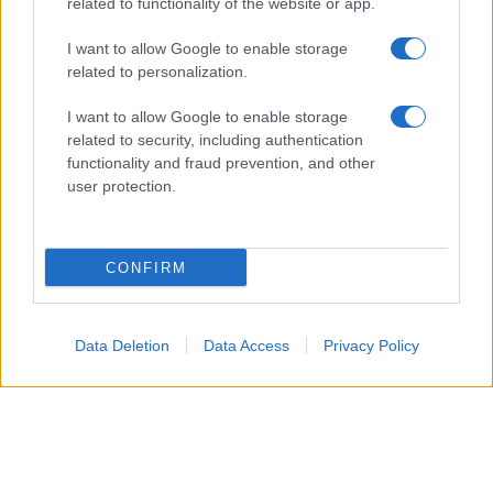
related to functionality of the website or app.
I want to allow Google to enable storage
related to personalization.
I want to allow Google to enable storage
related to security, including authentication
functionality and fraud prevention, and other
user protection.
Oppure le
frittelle alla nutella veloci
.
CONFIRM
Data Deletion
Data Access
Privacy Policy