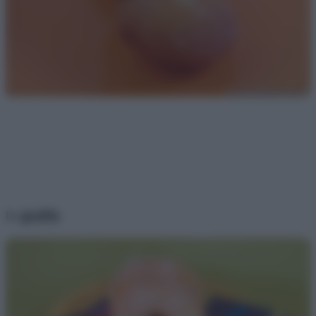
le
graffe