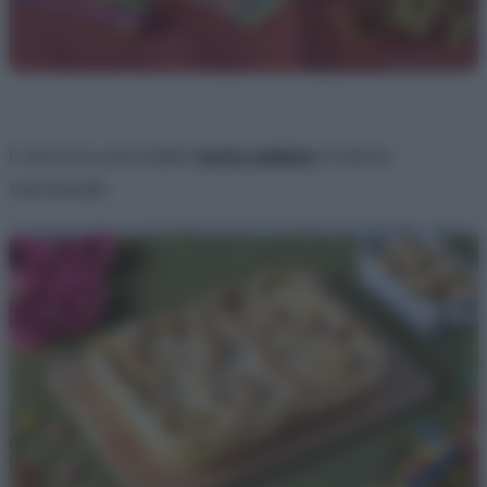
E ancora una bella
torta salata
a tema
carnevale.