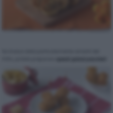
Se invece siete particolarmente amanti del
fritto, potete preparare
questi golosi paccheri
.