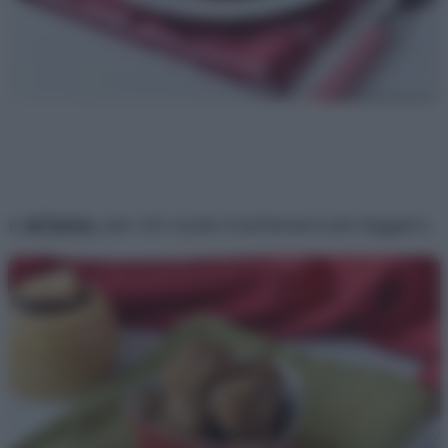
e
al forno
, per chi vuole mantenersi più leggero.