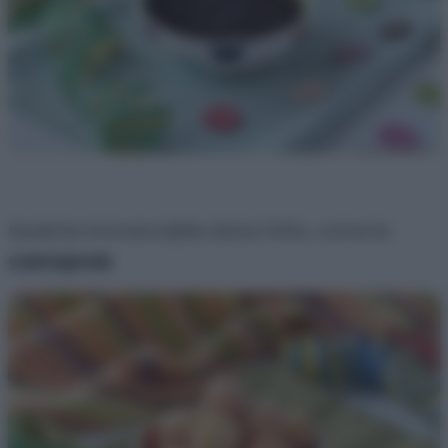
Qualche immancabile dolce fritto, come le
castagnole
,