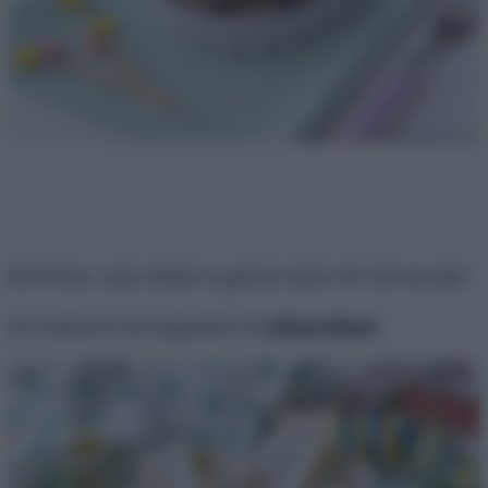
Ed infine, i più attesi e golosi dolci di Carnevale!
La classica accoppiata di
chiacchiere