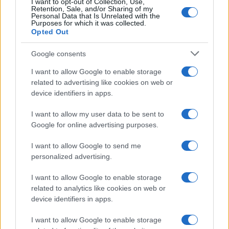
I want to opt-out of Collection, Use,
Retention, Sale, and/or Sharing of my
Personal Data that Is Unrelated with the
Purposes for which it was collected.
Opted Out
Google consents
I want to allow Google to enable storage
related to advertising like cookies on web or
device identifiers in apps.
Se avete poco tempo a disposizione, potete
I want to allow my user data to be sent to
Google for online advertising purposes.
provare i
finti bomboloni di pasta sfoglia
ripieni
di nutella. Sono certa che andranno a ruba!
I want to allow Google to send me
personalized advertising.
I want to allow Google to enable storage
related to analytics like cookies on web or
device identifiers in apps.
I want to allow Google to enable storage