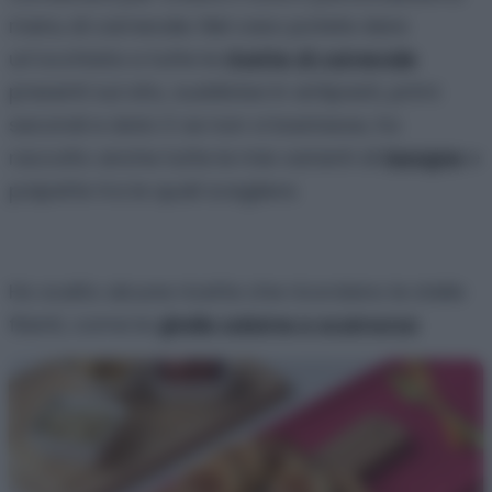
menu di carnevale. Nel caso potete dare
un’occhiata a tutte le
ricette di carnevale
presenti sul sito, suddivise in antipasti, primi
secondi e dolci. E se non vi bastasse, ho
raccolto anche tutte le mie varianti di
lasagne
e
polpette tra le quali scegliere.
Ho scelto alcune ricette che ricordano le stelle
filanti, come le
girelle salame e scamorza