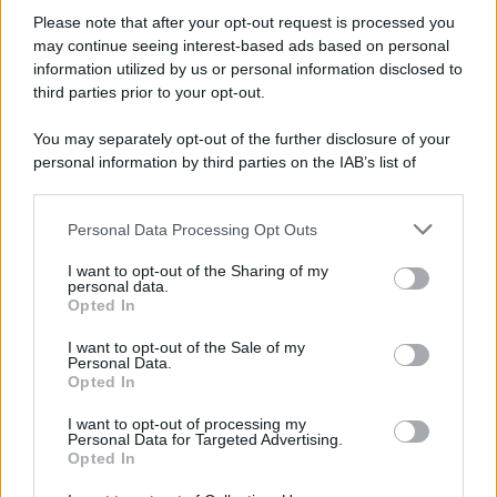
Please note that after your opt-out request is processed you
may continue seeing interest-based ads based on personal
information utilized by us or personal information disclosed to
third parties prior to your opt-out.
You may separately opt-out of the further disclosure of your
personal information by third parties on the IAB’s list of
downstream participants.
Personal Data Processing Opt Outs
This information may also be disclosed by us to third parties
on the IAB’s List of Downstream Participants that may further
Ed eccovi un dolce classico napoletano a base
I want to opt-out of the Sharing of my
disclose it to other third parties.
personal data.
di ricotta e semolino: il
migliaccio
!
Opted In
Please note that this website/app uses one or more Google
services and may gather and store information including but
I want to opt-out of the Sale of my
Personal Data.
not limited to your visit or usage behaviour. You may click to
Opted In
grant or deny consent to Google and its third-party tags to
use your data for below specified purposes in below Google
I want to opt-out of processing my
consent section.
Personal Data for Targeted Advertising.
Opted In