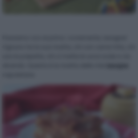
Passiamo ora al primo: ovviamente, lasagne!
Ognuno ha la sua ricetta, chi con carne trita, chi
usa le polpette, chi ci mette le uova sode e via
dicendo. Questa è la ricetta delle mie
lasagne
napoletane.