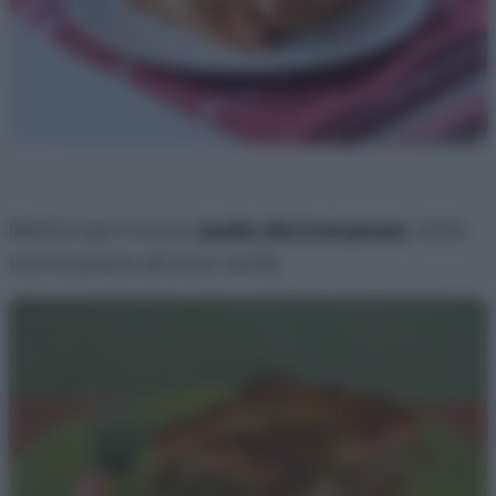
Mentre qui ci sono
quelle alla bolognese
, fatte
con la pasta all’uovo verde.