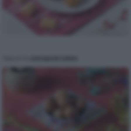
Oppure le
castagnole salate
.