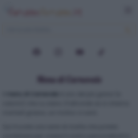
Menu di Carnevale
Il
menu di Carnevale
è uno dei più golosi (e
calorici) che cu siano. D’altronde se si chiama
martedì grasso, un motivo ci sarà.
Qui trovate una serie di ricette che potete
combinare per creare il vostro personalissimo