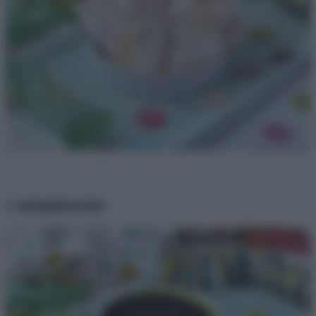
e
sanguinaccio
!