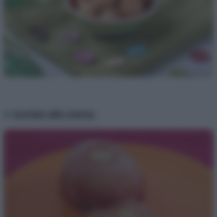
le
bombe alla crema
,