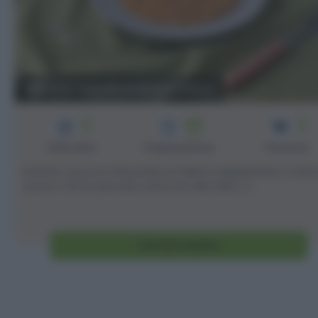
Risotto zucca e stracchino
3
45
2
min
Difficoltà
Preparazione
Persone
Il risotto zucca e stracchino è l'ultimo esperimento a te
zucca c he ho provato, ed è uno dei miei [...]
Vai alla ricetta