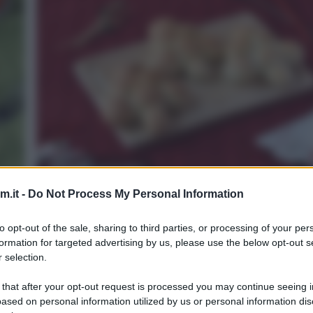
Panini natalizi
.it -
Do Not Process My Personal Information
3
55
min
Difficoltà
Preparazione
Pers
to opt-out of the sale, sharing to third parties, or processing of your per
formation for targeted advertising by us, please use the below opt-out s
Dopo l'albero di pasta brioche ho pensato: perchè n
 selection.
anche dei panini a forma di alberello? E infatti eccoli [
 that after your opt-out request is processed you may continue seeing i
ased on personal information utilized by us or personal information dis