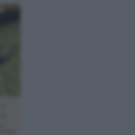
4
one
al
ui stavo