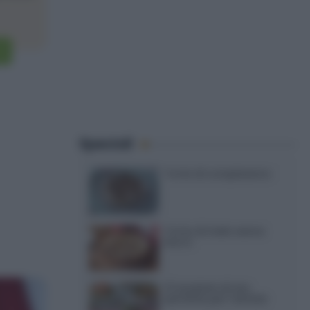
Speciali
Torte di compleanno
Torta di mele senza
burro
12 insalate di riso
perfette per l’estate