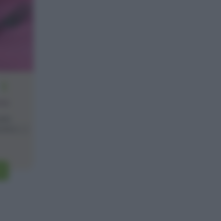
2
one
redo
te [...]