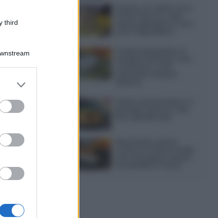
Gelato al caffè: ecco
come farlo in casa
 third
senza gelatiera e con
soli 3 ingredienti
Frullati di banana: 4
Downstream
varianti facili per una
colazione o una
merenda sempre
er and store
diversa
to grant or
ed purposes
Pasta al pomodoro: il
grande classico che
non delude mai
Sbriciolata senza
cottura: il dolce facile
che si prepara senza
accendere il forno