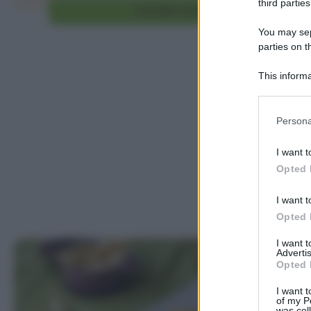
third parties
Vai alla ricetta
You may sepa
parties on t
This informa
Participants
Please note
Persona
information 
deny consent
I want t
in below Go
Opted 
I want t
Opted 
I want 
Advertis
Opted 
I want t
of my P
was col