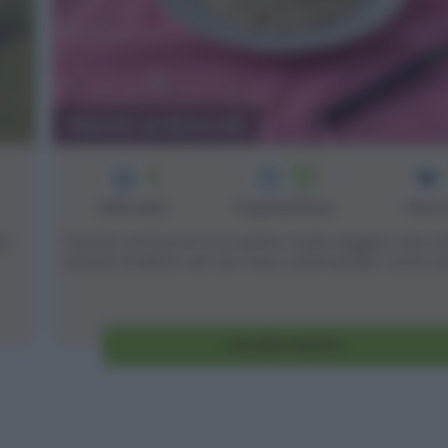
Risotto ai finocchi
3
50
min
Difficoltà
Preparazione
Pers
ma
Il risotto ai finocchi è un piatto molto leggero che c
entrerà di diritto nel mio menu settimanale. Come avre
Vai alla ricetta