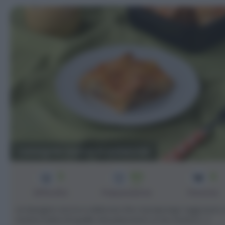
Lasagne zucca e salsiccia
3
60
4
min
Difficoltà
Preparazione
Persone
Le lasagne zucca e salsiccia che vi propongo oggi sono
ricetta furba di quelle che piacciono a me. Invece [...]