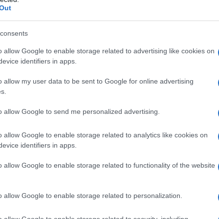
Out
consents
o allow Google to enable storage related to advertising like cookies on
evice identifiers in apps.
o allow my user data to be sent to Google for online advertising
Vellutata di zucca e lenticchie
s.
to allow Google to send me personalized advertising.
3
30
min
Difficoltà
Preparazione
Pers
o allow Google to enable storage related to analytics like cookies on
evice identifiers in apps.
e
La vellutata di zucca e lenticchie è una ricetta autun
leggera e saporita che ho assaggiato a Berlino un pai
o allow Google to enable storage related to functionality of the website
o allow Google to enable storage related to personalization.
Vai alla ricetta
o allow Google to enable storage related to security, including