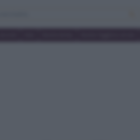
Secondi
Dolci
Ricette bimby
Ricette friggitrice ad aria