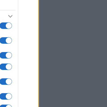
2
one
nale
o [...]