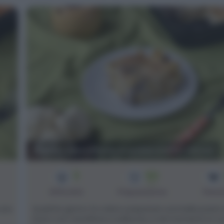
Pasta cavolfiore e salsiccia al forno
3
60
min
Difficoltà
Preparazione
Pers
 una
Qualche giorno fa volevo preparare una bella pasta 
forno con cavolfiore e salsiccia, e nel momento in c