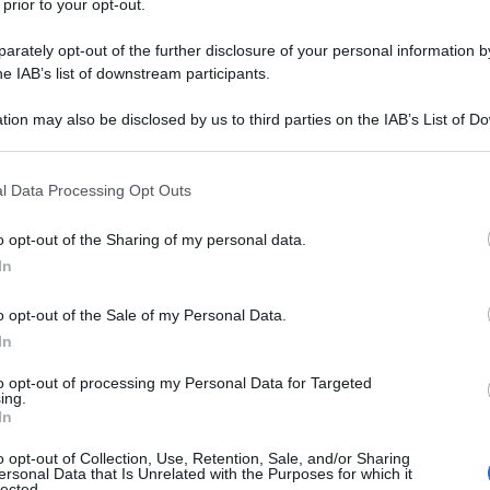
 prior to your opt-out.
Vai alla ricetta
rately opt-out of the further disclosure of your personal information by
he IAB’s list of downstream participants.
tion may also be disclosed by us to third parties on the IAB’s List of 
 that may further disclose it to other third parties.
 that this website/app uses one or more Google services and may gath
l Data Processing Opt Outs
including but not limited to your visit or usage behaviour. You may click 
 to Google and its third-party tags to use your data for below specifi
o opt-out of the Sharing of my personal data.
ogle consent section.
In
o opt-out of the Sale of my Personal Data.
In
to opt-out of processing my Personal Data for Targeted
ing.
In
o opt-out of Collection, Use, Retention, Sale, and/or Sharing
ersonal Data that Is Unrelated with the Purposes for which it
lected.