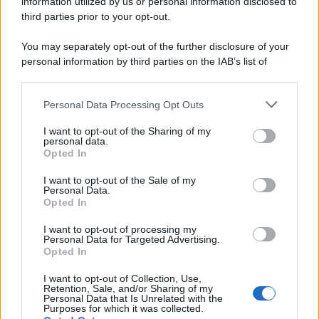
information utilized by us or personal information disclosed to
third parties prior to your opt-out.
You may separately opt-out of the further disclosure of your
personal information by third parties on the IAB’s list of
downstream participants.
Personal Data Processing Opt Outs
This information may also be disclosed by us to third parties
on the IAB’s List of Downstream Participants that may further
I want to opt-out of the Sharing of my
disclose it to other third parties.
personal data.
Opted In
Please note that this website/app uses one or more Google
services and may gather and store information including but
I want to opt-out of the Sale of my
Personal Data.
not limited to your visit or usage behaviour. You may click to
Opted In
grant or deny consent to Google and its third-party tags to
use your data for below specified purposes in below Google
I want to opt-out of processing my
consent section.
Personal Data for Targeted Advertising.
Opted In
I want to opt-out of Collection, Use,
Retention, Sale, and/or Sharing of my
Personal Data that Is Unrelated with the
Purposes for which it was collected.