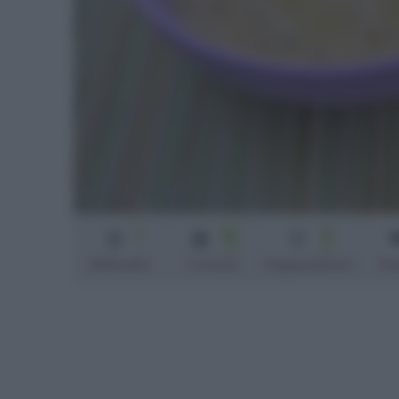
1
15
5
min
min
Difficoltà
Cottura
Preparazione
Pe