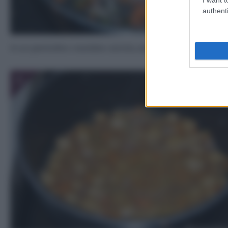
authenti
In un pentolino rosolate carota, sedano e scalogno trita
3