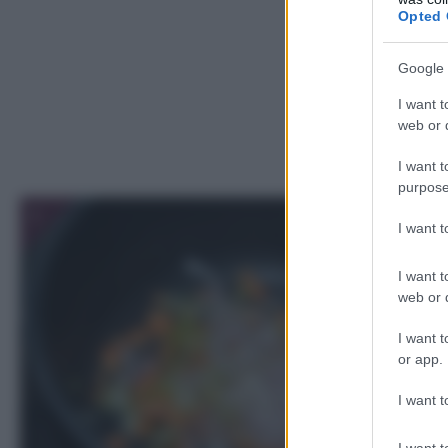
Opted 
Google 
I want t
web or d
I want t
purpose
1
I want 
I want t
web or d
I want t
or app.
I want t
I want t