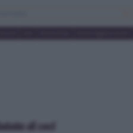
Secondi
Dolci
Ricette bimby
Ricette friggitrice ad aria
utata di ceci