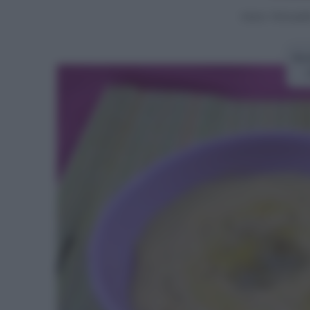
Home
>
Primi piatt
Ric