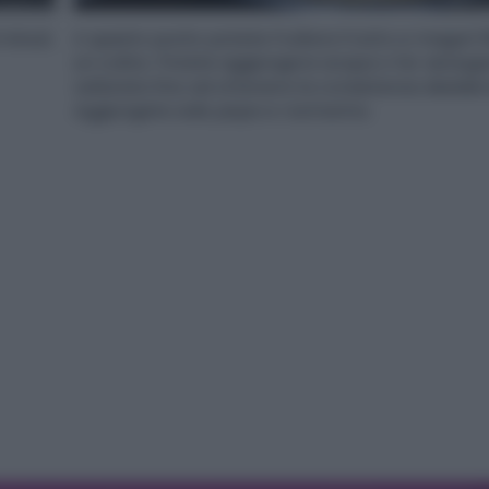
minuti.
A questo punto potete frullare il tutto e magari f
un colino. Potete aggiungere acqua o far asciuga
vellutata fino ad ottenere la consistenza desider
Aggiungete sale pepe e rosmarino.