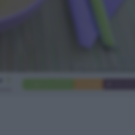
2
Aggiungi a preferiti
Stampa
Invia ami
rsone