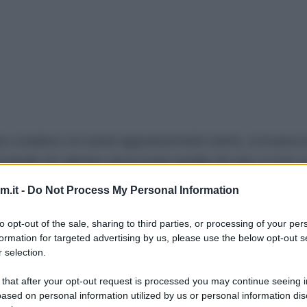
non credevo mi sarei appassionata tanto, e invece 
 piselli
, ho deciso di provare quella di ceci, e non
 ma l’ho lasciata al naturale, solo ceci e aromi! Po
.it -
Do Not Process My Personal Information
aggiungendo un po’ d’acqua o lasciandola stringere
 il pranzo light è servito! :)
to opt-out of the sale, sharing to third parties, or processing of your per
formation for targeted advertising by us, please use the below opt-out s
ato e congelato in precedenza, questo rende la ric
 selection.
sano e veloce allo stesso tempo è possibile! :P
 that after your opt-out request is processed you may continue seeing i
ased on personal information utilized by us or personal information dis