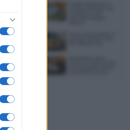
Frullati di banana: 4
varianti facili per una
colazione o una
merenda sempre
diversa
Pasta al pomodoro: il
grande classico che
non delude mai
Sbriciolata senza
cottura: il dolce facile
che si prepara senza
accendere il forno