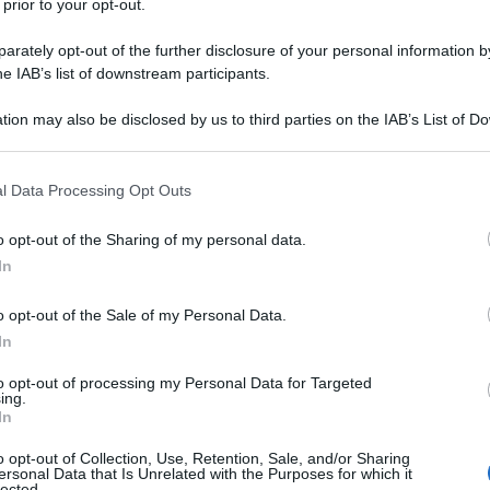
 prior to your opt-out.
rately opt-out of the further disclosure of your personal information by
he IAB’s list of downstream participants.
1 cucchiaio
olio extravergine d'oliva
tion may also be disclosed by us to third parties on the IAB’s List of 
 that may further disclose it to other third parties.
sale
 that this website/app uses one or more Google services and may gath
l Data Processing Opt Outs
pepe
including but not limited to your visit or usage behaviour. You may click 
 to Google and its third-party tags to use your data for below specifi
o opt-out of the Sharing of my personal data.
ogle consent section.
rosmarino
In
o opt-out of the Sale of my Personal Data.
re vellutata di ceci
In
to opt-out of processing my Personal Data for Targeted
ing.
In
o opt-out of Collection, Use, Retention, Sale, and/or Sharing
ersonal Data that Is Unrelated with the Purposes for which it
lected.