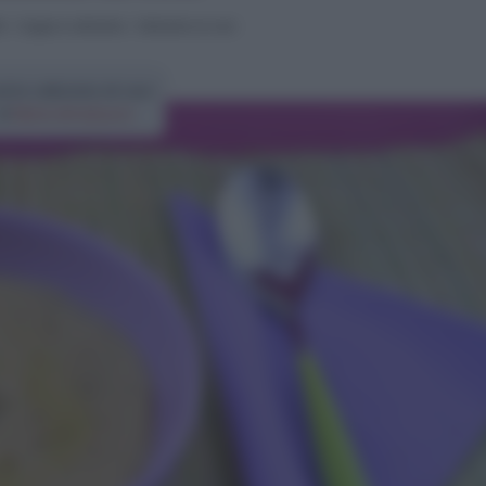
i
>
Zuppe e vellutate
>
Vellutata di ceci
etta vellutata di ceci
di
Elena Amatucci