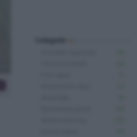
Categorie
Primi piatti vegetariani
366
Primi senza lattosio
209
Primi vegani
97
co
Ricette facili e veloci
742
Ricette light
381
Ricette senza glutine
1.106
Ricette senza uova
2.012
Ricette vegane
502