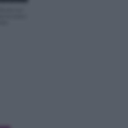
iltrare con
re la vostra
ata.